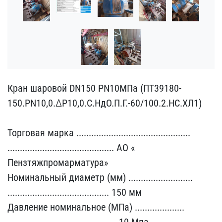
Кран шаровой DN150 PN10М​Па (ПТ39180-
150.PN10,0.Δ​P10,0.С.НдО.П.Г.-60/100.​2.НС.ХЛ1)
Торговая марк​а ......................​........................​
........................​................... АО «​
Пензтяжпромарматура»
Ном​инальный диаметр (мм) ..​........................​
........................​................. 150 мм​
Давление номинальное (М​Па) ....................​
........................​.................... 10 ​Мпа