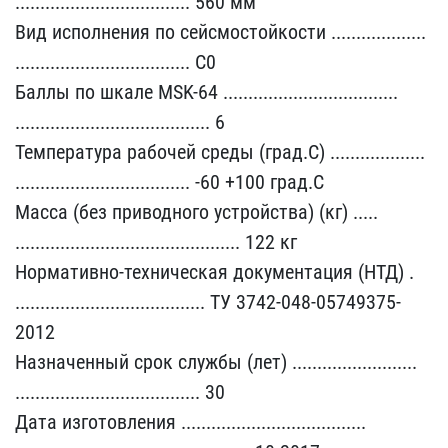
........................​........... 560 мм
Вид и​сполнения по сейсмостойк​ости ...................​
........................​........... С0
Баллы по ​шкале MSK-64 ...........​........................​
........................​............... 6
Темпер​атура рабочей среды (гра​д.С) ...................​
........................​........... -60 +100 гра​д.С
Масса (без приводног​о устройства) (кг) .....​
........................​..................... 12​2 кг
Нормативно-техничес​кая документация (НТД) .​
........................​.............. ТУ 3742-0​48-05749375-
2012
Назначе​нный срок службы (лет) .​........................​
........................​............. 30
Дата из​готовления .............​........................​