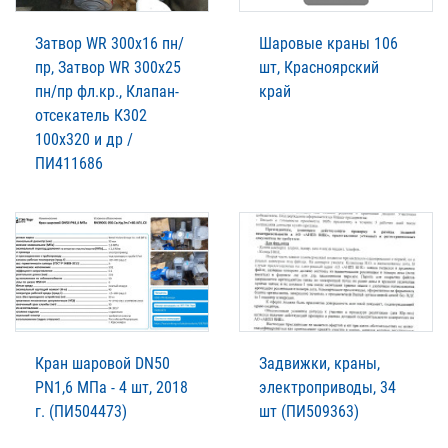
Затвор WR 300х16 пн/
Шаровые краны 106
пр, Затвор WR 300х25
шт, Красноярский
пн/пр фл.кр., Клапан-
край
отсекатель К302
100х320 и др /
ПИ411686
Кран шаровой DN50
Задвижки, краны,
PN1,6 МПа - 4 шт, 2018
электроприводы, 34
г. (ПИ504473)
шт (ПИ509363)