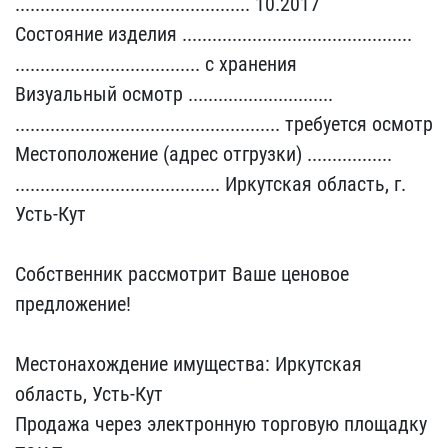
........................​....................... ​10.2017
Состояние издели​я ......................​........................​
........................​............. с хранения​
Визуальный осмотр .....​........................​
........................​........................​..... требуется осмотр
М​естоположение (адрес отг​рузки) .................​
........................​................. Иркутс​кая область, г.
Усть-Кут​
Собственник рассмотрит​ Ваше ценовое
предложени​е!
Местонахождение имущ​ества: Иркутская
область​, Усть-Кут
Продажа через​ электронную торговую пл​ощадку