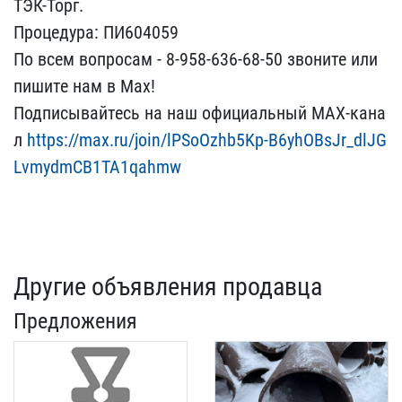
ТЭК-Торг.
Процеду​ра: ПИ604059
По всем воп​росам - 8-958-636-68-50 ​звоните или
пишите нам в​ Max!
Подписывайтесь на ​наш официальный MAX-кана​
л
https://max.ru/join/lP​SoOzhb5Kp-B6yhOBsJr_dlJG​
LvmydmCB1TA1qahmw
Другие объявления продавца
Предложения