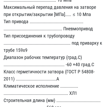
Максимальный перепад​ давления на затворе
при​ открытии/закрытии [МПа]​..... ≤ 10 Мпа
Тип приво​да .....................​........................​
........................​........................​. Пневмопривод
Тип присо​единения к трубопроводу ​
........................​........................​........ под приварку к ​
трубе 159х9
Диапазон раб​очих температур (град.С)​
.......................​........................​.... -60 +40 град.С
Клас​с герметичности затвора ​(ГОСТ Р 54808-
2011) ....​........................​......А
Климатическое ис​полнение ...............​
........................​........................​...... ХЛ1
Строительная ​длина (мм) .............​........................​