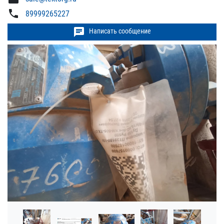
phone
89999265227
chat
Написать сообщение