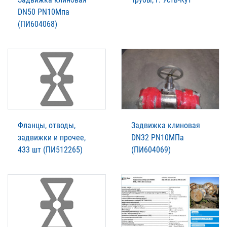
DN50 PN10Мпа
(ПИ604068)
Фланцы, отводы,
Задвижка клиновая
задвижки и прочее,
DN32 PN10МПа
433 шт (ПИ512265)
(ПИ604069)