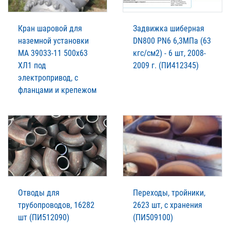
Кран шаровой для
Задвижка шиберная
наземной установки
DN800 PN6 6,3МПа (63
МА 39033-11 500х63
кгс/см2) - 6 шт, 2008-
ХЛ1 под
2009 г. (ПИ412345)
электропривод, с
фланцами и крепежом
Отводы для
Переходы, тройники,
трубопроводов, 16282
2623 шт, с хранения
шт (ПИ512090)
(ПИ509100)