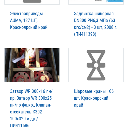
Электроприводы
Задвижка шиберная
AUMA, 127 ШТ,
DN800 PN6,3 МПа (63
Красноярский край
кгс/см2) - 3 шт, 2008 г.
(ПИ411398)
Затвор WR 300х16 пн/
Шаровые краны 106
пр, Затвор WR 300х25
шт, Красноярский
пн/пр фл.кр., Клапан-
край
отсекатель К302
100х320 и др /
ПИ411686