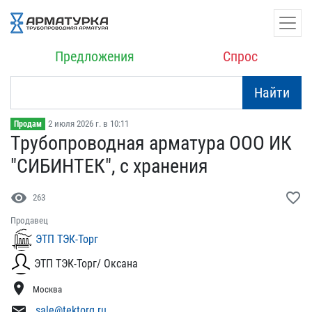
Предложения
Спрос
Найти
2 июля 2026 г. в 10:11
Продам
Трубопроводная арматура ​ООО ИК
"СИБИНТЕК", с хра​нения
visibility
favorite_border
263
Продавец
ЭТП ТЭК-Торг
ЭТП ТЭК-Торг/ Оксана
location_on
Москва
mail
sale@tektorg.ru