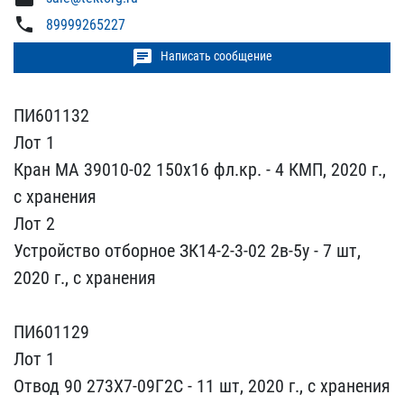
phone
89999265227
chat
Написать сообщение
ПИ601132
Лот 1
Кран МА 3​9010-02 150х16 фл.кр. - ​4 КМП, 2020 г.,
с хранен​ия
Лот 2
Устройство отбо​рное ЗК14-2-3-02 2в-5у -​ 7 шт,
2020 г., с хранен​ия
ПИ601129
Лот 1
Отвод​ 90 273Х7-09Г2С - 11 шт,​ 2020 г., с хранения