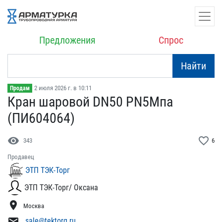
Предложения
Спрос
Найти
2 июля 2026 г. в 10:11
Продам
Кран шаровой DN50 PN5Мпа​
(ПИ604064)
visibility
favorite_border
343
6
Продавец
ЭТП ТЭК-Торг
ЭТП ТЭК-Торг/ Оксана
location_on
Москва
mail
sale@tektorg.ru