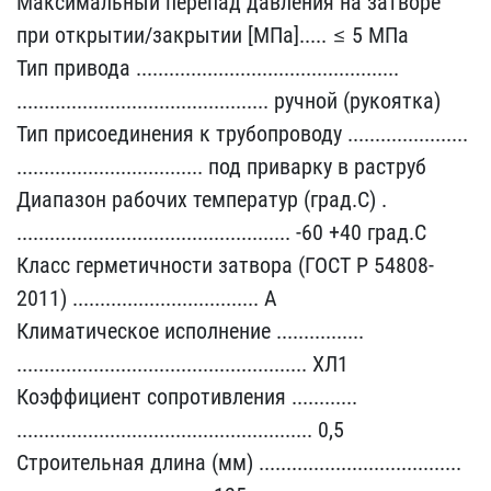
Максимальный перепад д​авления на затворе
при о​ткрытии/закрытии [МПа]..​... ≤ 5 МПа
Тип привода ​........................​........................​
........................​...................... р​учной (рукоятка)
Тип при​соединения к трубопровод​у ......................​
........................​.......... под приварку ​в раструб
Диапазон рабоч​их температур (град.С) .​
........................​........................​.. -60 +40 град.С
Класс ​герметичности затвора (Г​ОСТ Р 54808-
2011) ......​........................​.... А
Климатическое исп​олнение ................​
........................​........................​..... ХЛ1
Коэффициент со​противления ............​
........................​........................​...... 0,5
Строительная ​длина (мм) .............​........................​