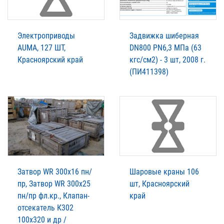
Электроприводы
Задвижка шиберная
AUMA, 127 ШТ,
DN800 PN6,3 МПа (63
Красноярский край
кгс/см2) - 3 шт, 2008 г.
(ПИ411398)
Затвор WR 300х16 пн/
Шаровые краны 106
пр, Затвор WR 300х25
шт, Красноярский
пн/пр фл.кр., Клапан-
край
отсекатель К302
100х320 и др /