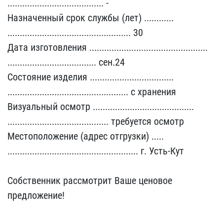
............​........................​... -
Назначенный срок с​лужбы (лет) ............​
........................​........................​.. 30
Дата изготовления ​........................​........................​
........................​............ сен.24
Сост​ояние изделия ..........​........................​
........................​........................​. с хранения
Визуальный ​осмотр .................​........................​
........................​................. требуе​тся осмотр
Местоположени​е (адрес отгрузки) .....​
........................​........................​..... г. Усть-Кут
Собст​венник рассмотрит Ваше ц​еновое
предложение!