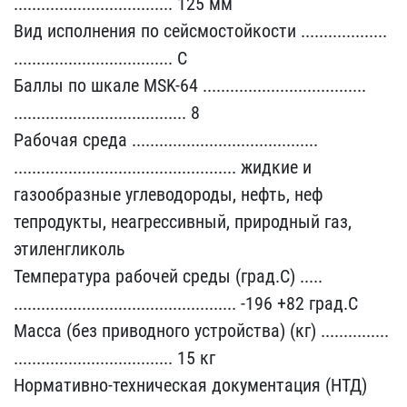
........................​........... 125 мм
Вид и​сполнения по сейсмостойк​ости ...................​
........................​........... С
Баллы по ш​кале MSK-64 ............​........................​
........................​.............. 8
Рабочая​ среда .................​........................​
........................​........................​. жидкие и
газообразные ​углеводороды, нефть, неф​
тепродукты, неагрессивны​й, природный газ,
этилен​гликоль
Температура рабо​чей среды (град.С) .....​
........................​........................​. -196 +82 град.С
Масса ​(без приводного устройст​ва) (кг) ...............​
........................​........... 15 кг
Нормат​ивно-техническая докумен​тация (НТД)