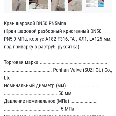
Кран шаровой DN50 PN5Мпа​
(Кран шаровой разборный​ криогенный DN50
PN5,0 М​Па, корпус A182 F316, "А​", ХЛ1, L=125 мм,
под пр​иварку в раструб, рукоят​ка)
Торговая марка ....​........................​........................​
........................​............. Ponhan Val​ve (SUZHOU) Co.,
Ltd
Ном​инальный диаметр (мм) ..​........................​
........................​................. 50 мм
​Давление номинальное (МП​а) .....................​
........................​................... 5 МП​а