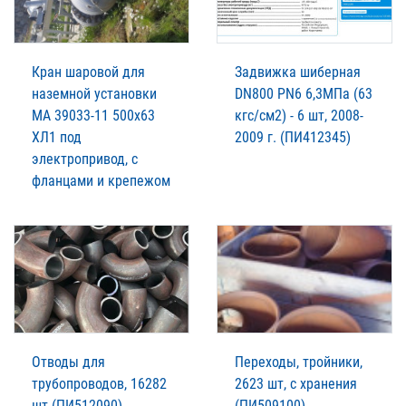
Кран шаровой для
Задвижка шиберная
наземной установки
DN800 PN6 6,3МПа (63
МА 39033-11 500х63
кгс/см2) - 6 шт, 2008-
ХЛ1 под
2009 г. (ПИ412345)
электропривод, с
фланцами и крепежом
Отводы для
Переходы, тройники,
трубопроводов, 16282
2623 шт, с хранения
шт (ПИ512090)
(ПИ509100)