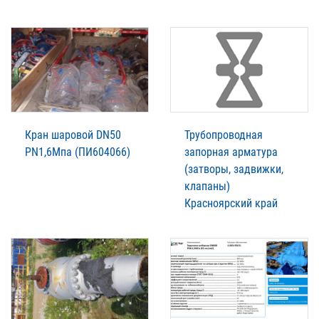
Кран шаровой DN50
Трубопроводная
PN1,6Мпа (ПИ604066)
запорная арматура
(затворы, задвижки,
клапаны)
Красноярский край