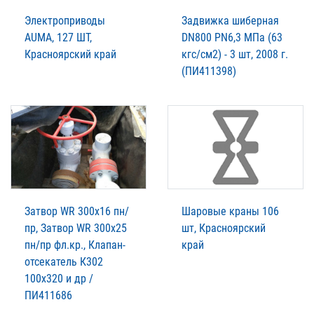
Электроприводы
Задвижка шиберная
AUMA, 127 ШТ,
DN800 PN6,3 МПа (63
Красноярский край
кгс/см2) - 3 шт, 2008 г.
(ПИ411398)
Затвор WR 300х16 пн/
Шаровые краны 106
пр, Затвор WR 300х25
шт, Красноярский
пн/пр фл.кр., Клапан-
край
отсекатель К302
100х320 и др /
ПИ411686