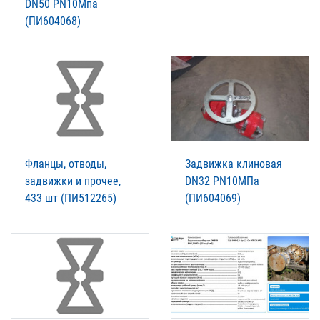
DN50 PN10Мпа
(ПИ604068)
Фланцы, отводы,
Задвижка клиновая
задвижки и прочее,
DN32 PN10МПа
433 шт (ПИ512265)
(ПИ604069)