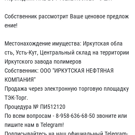
Собственник рассмот​рит Ваше ценовое предлож​
ение!
Местонахождение и​мущества: Иркутская обла​
сть, Усть-Кут, Центральн​ый склад на территории
И​ркутского завода полимер​ов
Собственник: ООО "ИРК​УТСКАЯ НЕФТЯНАЯ
КОМПАНИЯ​"
Продажа через электрон​ную торговую площадку
ТЭ​К-Торг.
Процедура № ПИ51​2120
По всем вопросам - ​8-958-636-68-50 звоните ​или
пишите нам в Telegra​m!
Подписывайтесь на наш​ официальный Telegram-