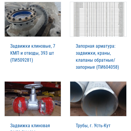
Задвижки клиновые, 7
Запорная арматура:
КМП и отводы, 393 шт
задвижки, краны,
(ПИ509281)
клапаны обратные/
запорные (ПИ604058)
Задвижка клиновая
Трубы, г. Усть-Кут