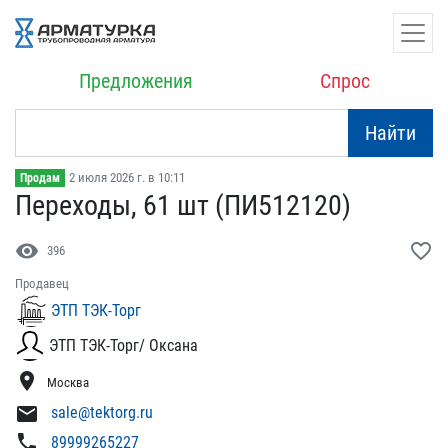
Предложения
Спрос
Найти
2 июля 2026 г. в 10:11
Продам
Переходы, 61 шт (ПИ51212​0)
visibility
favorite_border
396
Продавец
ЭТП ТЭК-Торг
ЭТП ТЭК-Торг/ Оксана
location_on
Москва
mail
sale@tektorg.ru
phone
89999265227