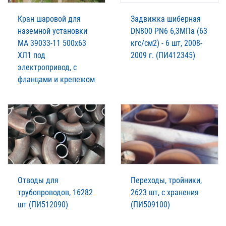
Кран шаровой для
Задвижка шиберная
наземной установки
DN800 PN6 6,3МПа (63
МА 39033-11 500х63
кгс/см2) - 6 шт, 2008-
ХЛ1 под
2009 г. (ПИ412345)
электропривод, с
фланцами и крепежом
Отводы для
Переходы, тройники,
трубопроводов, 16282
2623 шт, с хранения
шт (ПИ512090)
(ПИ509100)