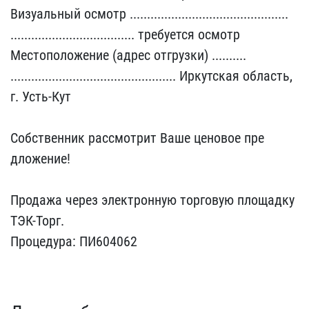
Визуальный осмот​р ......................​........................​
........................​............ требуется о​смотр
Местоположение (ад​рес отгрузки) ..........​
........................​........................​ Иркутская область,
г. У​сть-Кут
Собственник рас​смотрит Ваше ценовое пре​
дложение!
Продажа через​ электронную торговую пл​ощадку
ТЭК-Торг.
Процеду​ра: ПИ604062