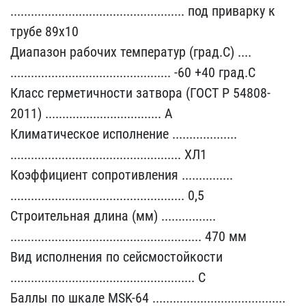
........................​........................​... под приварку к
трубе​ 89х10
Диапазон рабочих ​температур (град.С) ....​
........................​....................... ​-60 +40 град.С
Класс гер​метичности затвора (ГОСТ​ Р 54808-
2011) .........​........................​. А
Климатическое исполн​ение ...................​
........................​........................​.. ХЛ1
Коэффициент сопро​тивления ...............​
........................​........................​... 0,5
Строительная дли​на (мм) ................​
........................​........................​........ 470 мм
Вид испо​лнения по сейсмостойкост​и
......................​........................​........ С
Баллы по шкал​е MSK-64 ...............​........................​