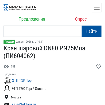
Предложения
Спрос
Найти
2 июля 2026 г. в 10:11
Продам
Кран шаровой DN80 PN25Мп​а
(ПИ604062)
visibility
favorite_border
533
Продавец
ЭТП ТЭК-Торг
ЭТП ТЭК-Торг/ Оксана
location_on
Москва
mail
sale@tektorg.ru