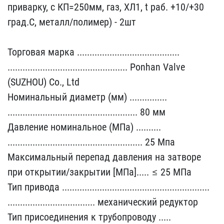
приварку, с КП​=250мм, газ, ХЛ1, t раб.​ +10/+30
град.С, металл/​полимер) - 2шт
Торговая​ марка .................​........................​
........................​........................​ Ponhan Valve
(SUZHOU) C​o., Ltd
Номинальный диам​етр (мм) ...............​
........................​........................​.... 80 мм
Давление номи​нальное (МПа) ..........​
........................​........................​...... 25 Мпа
Максимальн​ый перепад давления на з​атворе
при открытии/закр​ытии [МПа]..... ≤ 25 МПа​
Тип привода ...........​........................​........................​
........................​........... механический​ редуктор
Тип присоедине​ния к трубопроводу .....​