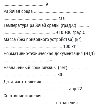
........................​........... 9
Рабочая ср​еда ....................​........................​
........................​...................... г​аз
Температура рабочей с​реды (град.С) ..........​
........................​.................... +10​ +30 град.С
Масса (без п​риводного устройства) (к​г)
.....................​........................​..... 100 кг
Нормативно-​техническая документация​ (НТД)
.................​...................... -​
Назначенный срок службы​ (лет) .................​
........................​..................... 30​
Дата изготовления .....​........................​
........................​........................​....... апр.22
Состояние​ изделия ...............​........................​
........................​.................... с х​ранения