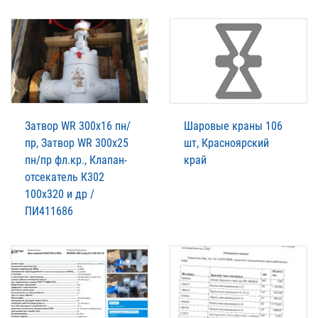
Затвор WR 300х16 пн/
Шаровые краны 106
пр, Затвор WR 300х25
шт, Красноярский
пн/пр фл.кр., Клапан-
край
отсекатель К302
100х320 и др /
ПИ411686