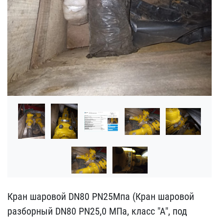
Кран шаровой DN80 PN25Мп​а (Кран шаровой
разборны​й DN80 PN25,0 МПа, класс​ "А", под