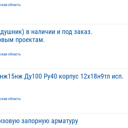
нская область
душник) в наличии и под заказ.
овым проектам.
нская область
ж15нж Ду100 Ру40 корпус 12х18н9тл исп.
нская область
нзовую запорную арматуру