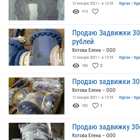
12 января 2021 г. в 13:55
Курган
/
Кур
visibility
favorite_border
913
Продаю Задвижки 30л
рублей
Котова Елена – ООО
12 января 2021 г. в 13:55
Курган
/
Кур
visibility
favorite_border
983
2
Продаю задвижки 30л
Котова Елена – ООО
12 января 2021 г. в 13:55
Курган
/
Кур
visibility
favorite_border
902
1
Продаю задвижку 30с
Котова Елена – ООО