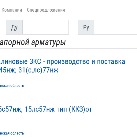
Компании
Спецпредложения
Ду
Py
Ду
Py
запорной арматуры
линовые ЗКС - производство и поставка
45нж; 31(с,лс)77нж
анская область
с57нж, 15лс57нж тип (ККЗ)от
анская область