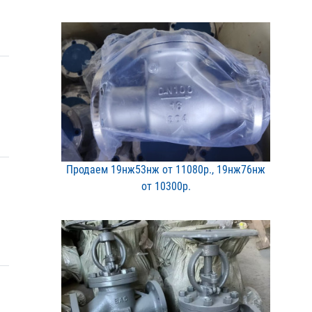
Продаем 19нж53нж от 1108​0р., 19нж76нж
от 10300р​.