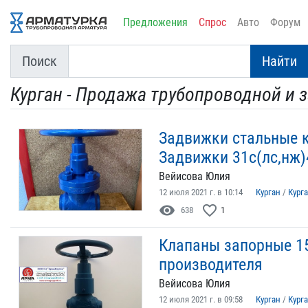
Предложения
Спрос
Авто
Форум
Поиск
Найти
Курган - Продажа трубопроводной и 
Задвижки стальные к
Задвижки 31с(лс,нж)
Вейисова Юлия
12 июля 2021 г. в 10:14
Курган
/
Кург
visibility
favorite_border
638
1
Клапаны запорные 15
производителя
Вейисова Юлия
12 июля 2021 г. в 09:58
Курган
/
Кург