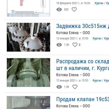
18 февраля 2021 г. в 14:26
Курган
/
Ку
visibility
favorite_border
650
Задвижка 30с515нж 
Котова Елена – ООО
12 января 2021 г. в 13:55
Курган
/
Кур
visibility
favorite_border
1.5k
2
Распродажа со склад
шт в наличии, г. Кург
Котова Елена – ООО
12 января 2021 г. в 13:55
Курган
/
Кур
visibility
favorite_border
1.0k
Продам клапан 19с5
Котова Елена – ООО