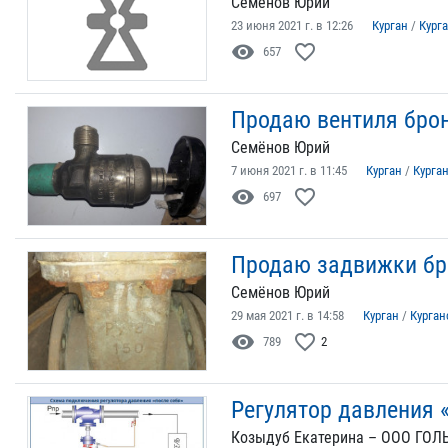
Семёнов Юрий
23 июня 2021 г. в 12:26
Курган
/
Кург
visibility
favorite_border
657
Продаю вентиля брон
Семёнов Юрий
7 июня 2021 г. в 11:45
Курган
/
Курга
visibility
favorite_border
697
Продаю задвижки бр
Семёнов Юрий
29 мая 2021 г. в 14:58
Курган
/
Курган
visibility
favorite_border
789
2
Регулятор давления 
Козыдуб Екатерина – ООО ГО