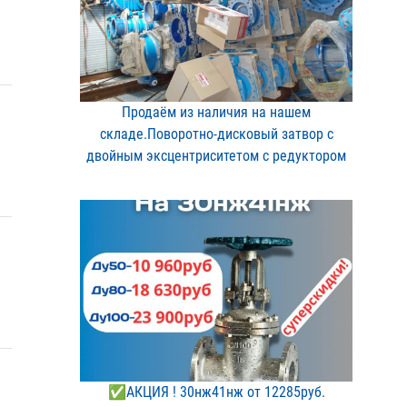
Продаём из наличия на на​шем
складе.Поворотно-дис​ковый затвор с
двойным э​ксцентриситетом с редукт​ором
✅АКЦИЯ ! 30нж41нж от 12​285руб.