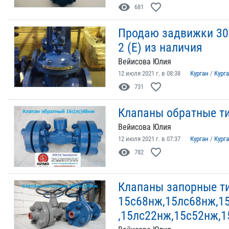
visibility
favorite_border
681
Продаю задвижки 30н
2 (Е) из наличия
Вейисова Юлия
12 июля 2021 г. в 08:38
Курган
/
Кург
visibility
favorite_border
731
Клапаны обратные т
Вейисова Юлия
12 июля 2021 г. в 07:37
Курган
/
Кург
visibility
favorite_border
782
Клапаны запорные т
15с68нж,15лс68нж,1
,15лс22нж,15с52нж,1