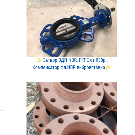
✨ Затвор ЗДП NBR, PTFE о​т 930р.,
Компенсатор фл.​NBR вибровставка✨