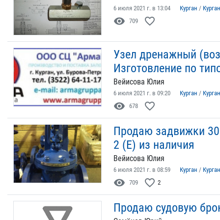
6 июля 2021 г. в 13:04
Курган
/
Курга
visibility
favorite_border
709
Узел дренажный (воз
Изготовление по тип
Вейисова Юлия
6 июля 2021 г. в 09:20
Курган
/
Курга
visibility
favorite_border
678
Продаю задвижки 30н
2 (Е) из наличия
Вейисова Юлия
6 июля 2021 г. в 08:59
Курган
/
Курга
visibility
favorite_border
709
2
Продаю судовую бро