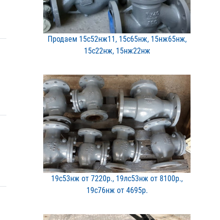
Продаем 15с52нж11, 15с65​нж, 15нж65нж,
15с22нж, 1​5нж22нж
19с53нж от 7220р., 19лс5​3нж от 8100р.,
19с76нж о​т 4695р.