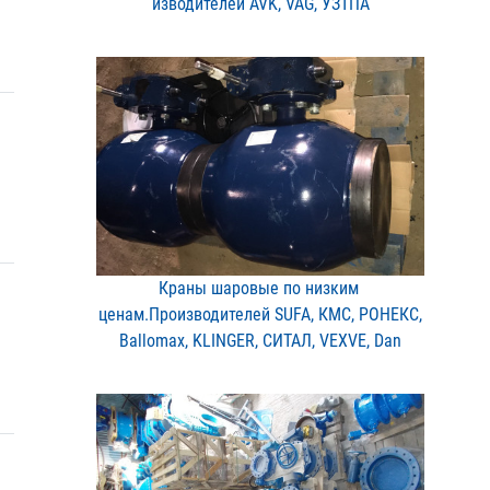
изводителей AVK, VAG, УЗ​ТПА
Краны шаровые по низким ​
ценам.Производителей SUF​A, КМС, РОНЕКС,
Ballomax​, KLINGER, СИТАЛ, VEXVE,​ Dan