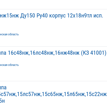
ж15нж Ду150 Ру40 корпус 12х18н9тл исп.
анская область
ипа 16с48нж,16лс48нж,16нж48нж (КЗ 41001)
анская область
ипа
5с57нж,15лс57нж,15с65нж,15л65нж,15с22нж
5н