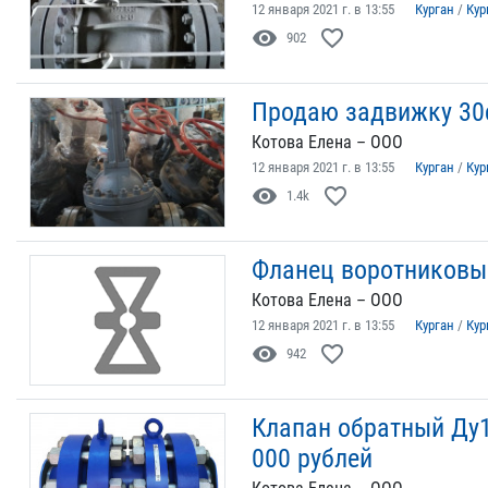
12 января 2021 г. в 13:55
Курган
/
Кур
visibility
favorite_border
902
Продаю задвижку 30с
Котова Елена – ООО
12 января 2021 г. в 13:55
Курган
/
Кур
visibility
favorite_border
1.4k
Фланец воротниковый
Котова Елена – ООО
12 января 2021 г. в 13:55
Курган
/
Кур
visibility
favorite_border
942
Клапан обратный Ду10
000 рублей