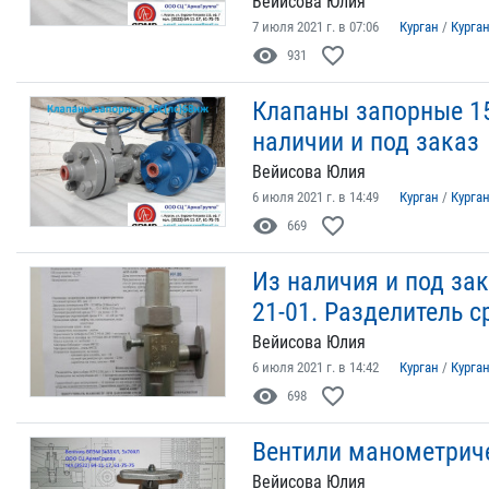
Вейисова Юлия
7 июля 2021 г. в 07:06
Курган
/
Курга
visibility
favorite_border
931
Клапаны запорные 15
наличии и под заказ
Вейисова Юлия
6 июля 2021 г. в 14:49
Курган
/
Курга
visibility
favorite_border
669
Из наличия и под зак
21-01. Разделитель с
Вейисова Юлия
6 июля 2021 г. в 14:42
Курган
/
Курга
visibility
favorite_border
698
Вентили манометрич
Вейисова Юлия