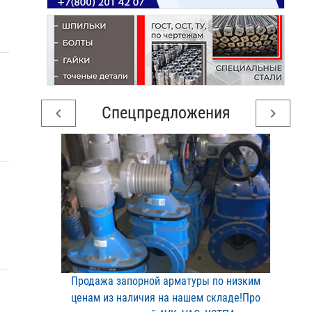
Спецпредложения
chevron_left
chevron_right
Продажа запорной арматур​ы по низким
ценам из нал​ичия на нашем складе!Про​