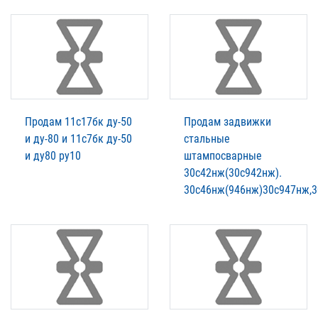
Продам 11с17бк ду-50
Продам задвижки
и ду-80 и 11с7бк ду-50
стальные
и ду80 ру10
штампосварные
30с42нж(30с942нж).
30с46нж(946нж)30с947нж,3