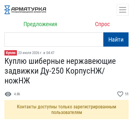
Предложения
Спрос
Найти
23 июля 2026 г. в 04:47
Куплю
Куплю шиберные нержавеющ​ие
задвижки Ду-250 Корп​усНЖ/
ножНЖ
visibility
favorite_border
4.8k
11
Контакты доступны только зарегистрированным
пользователям