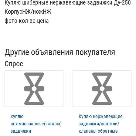
Куплю шиберные нержавеющ​ие задвижки Ду-250
Корп​усНЖ/ножНЖ
фото кол во ц​ена
Другие объявления покупателя
Спрос
куплю
Куплю нержавеющие
штампосварные(гитары)
задвижки/вентили/
задвижки
клапаны обратные