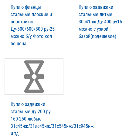
Куплю фланцы
Куплю задвижки
стальные плоские и
стальные литые
воротников
30с41нж Ду-400 ру16-
Ду-500/600/800 ру-25
можно с узкой
можно б/у Фото кол
базой(подешевле)
во цена
Куплю задвижки
стальные ду-200 ру
160-250 любые
31с45нж/31лс45нж/31с545нж/31с945нж
и тд