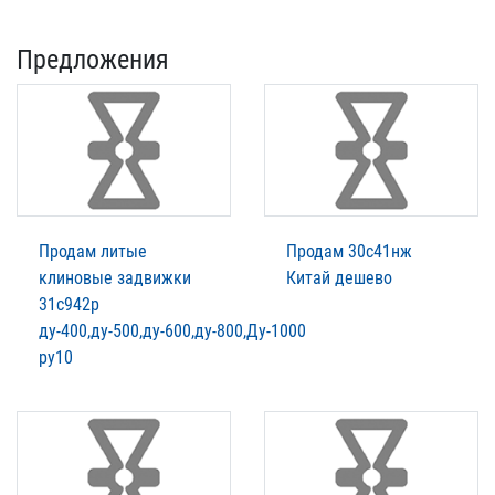
Предложения
Продам литые
Продам 30с41нж
клиновые задвижки
Китай дешево
31с942р
ду-400,ду-500,ду-600,ду-800,Ду-1000
ру10