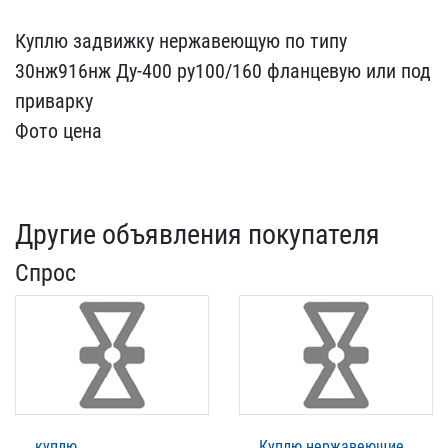
Куплю задвижку нержавеющ​ую по типу
30нж916нж Ду-​400 ру100/160 фланцевую ​или под
приварку
Фото це​на
Другие объявления покупателя
Спрос
куплю
Куплю нержавеющие