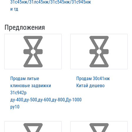
31с45нж/31лс45нж/31с545нж/31с945нж
и тд
Предложения
Продам литые
Продам 30с41нж
клиновые задвижки
Китай дешево
31с942р
ду-400,ду-500,ду-600,ду-800,Ду-1000
ру10