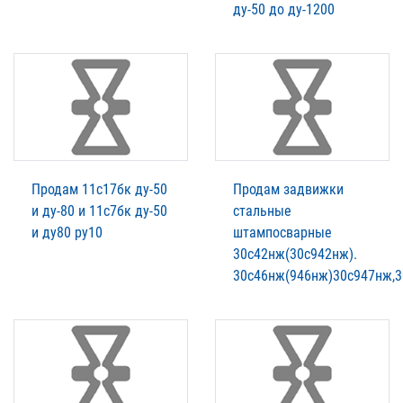
ду-50 до ду-1200
Продам 11с17бк ду-50
Продам задвижки
и ду-80 и 11с7бк ду-50
стальные
и ду80 ру10
штампосварные
30с42нж(30с942нж).
30с46нж(946нж)30с947нж,3