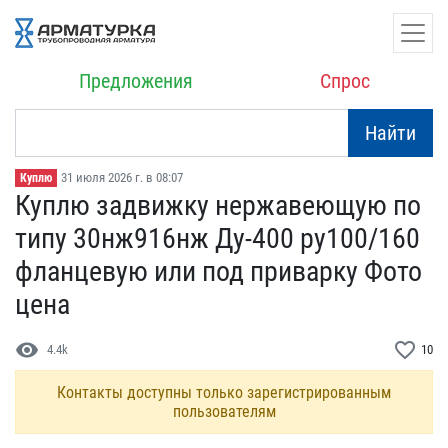
Предложения
Спрос
Найти
31 июля 2026 г. в 08:07
Куплю
Куплю задвижку нержавеющ​ую по
типу 30нж916нж Ду-​400 ру100/160
фланцевую ​или под приварку Фото
це​на
visibility
favorite_border
4.4k
10
Контакты доступны только зарегистрированным
пользователям