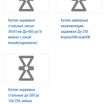
Куплю задвижки
Куплю шиберные
стальные литые
нержавеющие
30с41нж Ду-400 ру16-
задвижки Ду-250
можно с узкой
КорпусНЖ/ножНЖ
базой(подешевле)
Куплю задвижки
стальные ду-200 ру
160-250 любые