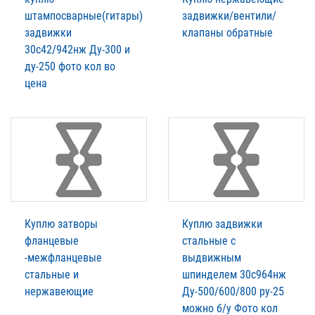
штампосварные(гитары)
задвижки/вентили/
задвижки
клапаны обратные
30с42/942нж Ду-300 и
ду-250 фото кол во
цена
Куплю затворы
Куплю задвижки
фланцевые
стальные с
-межфланцевые
выдвижным
стальные и
шпинделем 30с964нж
нержавеющие
Ду-500/600/800 ру-25
можно б/у Фото кол