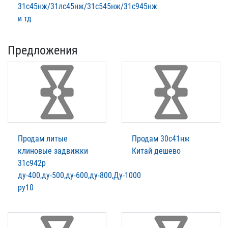
31с45нж/31лс45нж/31с545нж/31с945нж
и тд
Предложения
Продам литые
Продам 30с41нж
клиновые задвижки
Китай дешево
31с942р
ду-400,ду-500,ду-600,ду-800,Ду-1000
ру10