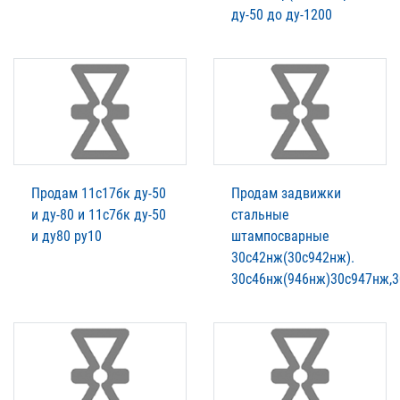
ду-50 до ду-1200
Продам 11с17бк ду-50
Продам задвижки
и ду-80 и 11с7бк ду-50
стальные
и ду80 ру10
штампосварные
30с42нж(30с942нж).
30с46нж(946нж)30с947нж,3