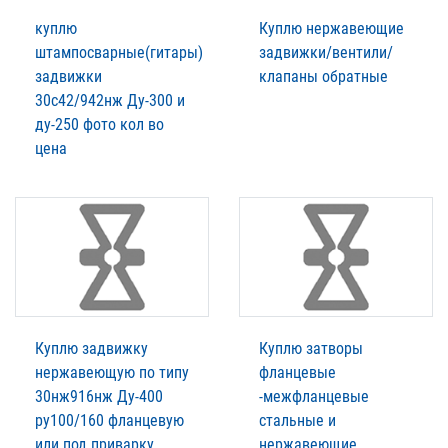
куплю
Куплю нержавеющие
штампосварные(гитары)
задвижки/вентили/
задвижки
клапаны обратные
30с42/942нж Ду-300 и
ду-250 фото кол во
цена
Куплю задвижку
Куплю затворы
нержавеющую по типу
фланцевые
30нж916нж Ду-400
-межфланцевые
ру100/160 фланцевую
стальные и
или под приварку
нержавеющие