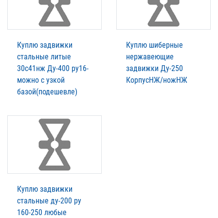
Куплю задвижки
Куплю шиберные
стальные литые
нержавеющие
30с41нж Ду-400 ру16-
задвижки Ду-250
можно с узкой
КорпусНЖ/ножНЖ
базой(подешевле)
Куплю задвижки
стальные ду-200 ру
160-250 любые