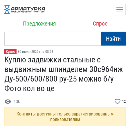
Предложения
Спрос
Найти
30 июля 2026 г. в 08:58
Куплю
Куплю задвижки стальные ​с
выдвижным шпинделем 30​с964нж
Ду-500/600/800 ру​-25 можно б/у
Фото кол в​о це
visibility
favorite_border
4.2k
12
Контакты доступны только зарегистрированным
пользователям