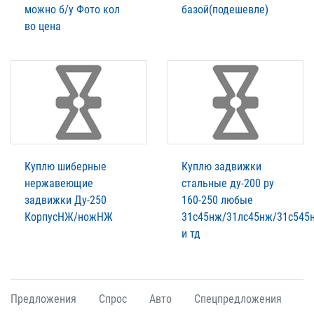
можно б/у Фото кол
базой(подешевле)
во цена
Куплю шиберные
Куплю задвижки
нержавеющие
стальные ду-200 ру
задвижки Ду-250
160-250 любые
КорпусНЖ/ножНЖ
31с45нж/31лс45нж/31с545
и тд
Предложения
Спрос
Авто
Спецпредложения