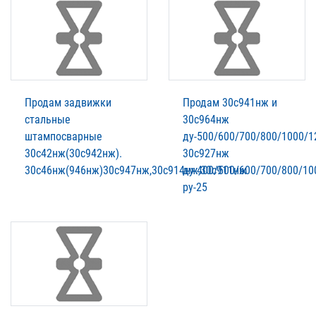
Продам задвижки
Продам 30с941нж и
стальные
30с964нж
штампосварные
ду-500/600/700/800/1000/1
30с42нж(30с942нж).
30с927нж
30с46нж(946нж)30с947нж,30с914нж,30с911нж
ду-400/500/600/700/800/10
ру-25