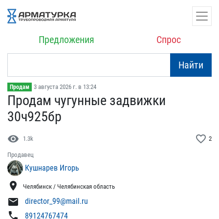
Предложения
Спрос
Найти
3 августа 2026 г. в 13:24
Продам
Продам чугунные задвижки​
30ч925бр
visibility
favorite_border
1.3k
2
Продавец
Кушнарев Игорь
location_on
Челябинск / Челябинская область
mail
director_99@mail.ru
phone
89124767474