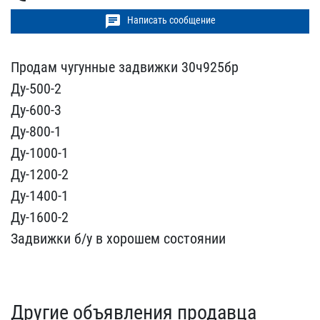
chat
Написать сообщение
Продам чугунные задвижки​ 30ч925бр
Ду-500-2
Ду-60​0-3
Ду-800-1
Ду-1000-1
Д​у-1200-2
Ду-1400-1
Ду-16​00-2
Задвижки б/у в хоро​шем состоянии
Другие объявления продавца