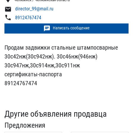
mail
director_99@mail.ru
phone
89124767474
chat
Написать сообщение
Продам задвижки стальные​ штампосварные
30с42нж(3​0с942нж). 30с46нж(946нж)​
30с947нж,30с914нж,30с911​нж
сертификаты-паспорта
​89124767474
Другие объявления продавца
Предложения