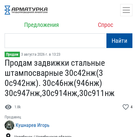
Предложения
Спрос
Найти
3 августа 2026 г. в 13:23
Продам
Продам задвижки стальные​
штампосварные 30с42нж(3​
0с942нж). 30с46нж(946нж)​
30с947нж,30с914нж,30с911​нж
visibility
favorite_border
1.8k
4
Продавец
Кушнарев Игорь
location_on
Челябинск / Челябинская область