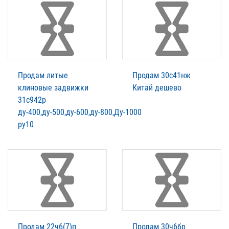
Продам литые
Продам 30с41нж
клиновые задвижки
Китай дешево
31с942р
ду-400,ду-500,ду-600,ду-800,Ду-1000
ру10
Продам 22ч6(7)п
Продам 30ч6бр