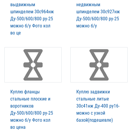
выдвижным
недвижным
шпинделем 30с964нж
шпинделем 30с927нж
Ду-500/600/800 ру-25
Ду-500/600/800 ру-25
можно б/у Фото кол
можно б/у
во це
Куплю фланцы
Куплю задвижки
стальные плоские и
стальные литые
воротников
30с41нж Ду-400 ру16-
Ду-500/600/800 ру-25
можно с узкой
можно б/у Фото кол
базой(подешевле)
во цена