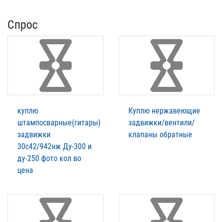
Спрос
куплю
Куплю нержавеющие
штампосварные(гитары)
задвижки/вентили/
задвижки
клапаны обратные
30с42/942нж Ду-300 и
ду-250 фото кол во
цена