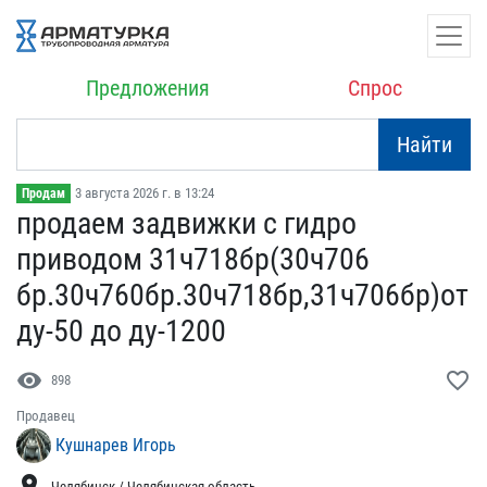
Предложения
Спрос
Найти
3 августа 2026 г. в 13:24
Продам
продаем задвижки с гидро​
приводом 31ч718бр(30ч706​
бр.30ч760бр.30ч718бр,31ч​706бр)от
ду-50 до ду-120​0
visibility
favorite_border
898
Продавец
Кушнарев Игорь
location_on
Челябинск / Челябинская область