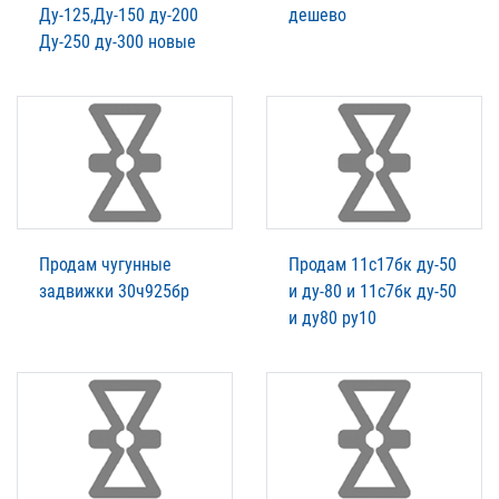
Ду-125,Ду-150 ду-200
дешево
Ду-250 ду-300 новые
Продам чугунные
Продам 11с17бк ду-50
задвижки 30ч925бр
и ду-80 и 11с7бк ду-50
и ду80 ру10