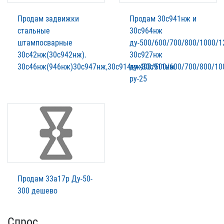
Продам задвижки
Продам 30с941нж и
стальные
30с964нж
штампосварные
ду-500/600/700/800/1000/1
30с42нж(30с942нж).
30с927нж
30с46нж(946нж)30с947нж,30с914нж,30с911нж
ду-400/500/600/700/800/10
ру-25
Продам 33а17р Ду-50-
300 дешево
Спрос