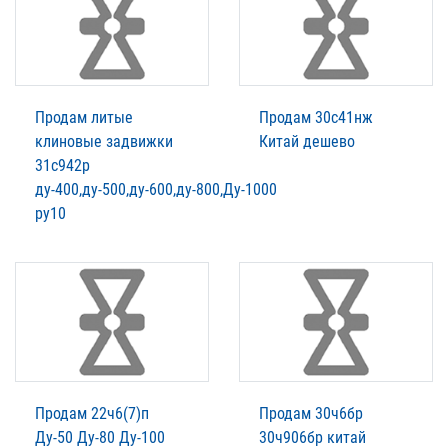
Продам литые
Продам 30с41нж
клиновые задвижки
Китай дешево
31с942р
ду-400,ду-500,ду-600,ду-800,Ду-1000
ру10
Продам 22ч6(7)п
Продам 30ч6бр
Ду-50 Ду-80 Ду-100
30ч906бр китай