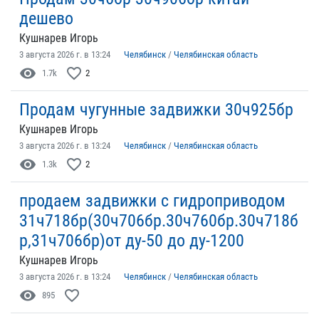
дешево
Кушнарев Игорь
3 августа 2026 г. в 13:24
Челябинск
/
Челябинская область
visibility
favorite_border
1.7k
2
Продам чугунные задвижки 30ч925бр
Кушнарев Игорь
3 августа 2026 г. в 13:24
Челябинск
/
Челябинская область
visibility
favorite_border
1.3k
2
продаем задвижки с гидроприводом
31ч718бр(30ч706бр.30ч760бр.30ч718б
р,31ч706бр)от ду-50 до ду-1200
Кушнарев Игорь
3 августа 2026 г. в 13:24
Челябинск
/
Челябинская область
visibility
favorite_border
895