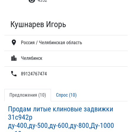
visibility
4352
Кушнарев Игорь
location_on
Россия / Челябинская область
location_city
Челябинск
phone
89124767474
Предложения (10)
Спрос (10)
Продам литые клиновые задвижки
31с942р
ду-400,ду-500,ду-600,ду-800,Ду-1000