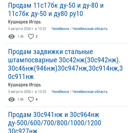
Продам 11с17бк ду-50 и ду-80 и
11с7бк ду-50 и ду80 ру10
Кушнарев Игорь
3 августа 2026 г. в 13:23
Челябинск
/
Челябинская область
visibility
favorite_border
1.4k
2
Продам задвижки стальные
штампосварные 30с42нж(30с942нж).
30с46нж(946нж)30с947нж,30с914нж,3
0с911нж
Кушнарев Игорь
3 августа 2026 г. в 13:23
Челябинск
/
Челябинская область
visibility
favorite_border
1.8k
4
Продам 30с941нж и 30с964нж
ду-500/600/700/800/1000/1200
30с927нж