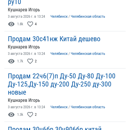
ру10
Кушнарев Игорь
3 августа 2026 г. в 13:24
Челябинск
/
Челябинская область
visibility
favorite_border
1.8k
4
Продам 30с41нж Китай дешево
Кушнарев Игорь
3 августа 2026 г. в 13:24
Челябинск
/
Челябинская область
visibility
favorite_border
1.7k
2
Продам 22ч6(7)п Ду-50 Ду-80 Ду-100
Ду-125,Ду-150 ду-200 Ду-250 ду-300
новые
Кушнарев Игорь
3 августа 2026 г. в 13:24
Челябинск
/
Челябинская область
visibility
favorite_border
1.3k
2
Продам 30ч6бр 30ч906бр китай