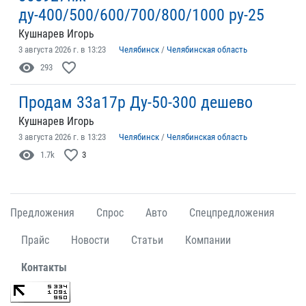
ду-400/500/600/700/800/1000 ру-25
Кушнарев Игорь
3 августа 2026 г. в 13:23
Челябинск
/
Челябинская область
visibility
favorite_border
293
Продам 33а17р Ду-50-300 дешево
Кушнарев Игорь
3 августа 2026 г. в 13:23
Челябинск
/
Челябинская область
visibility
favorite_border
1.7k
3
Предложения
Спрос
Авто
Спецпредложения
Прайс
Новости
Статьи
Компании
Контакты