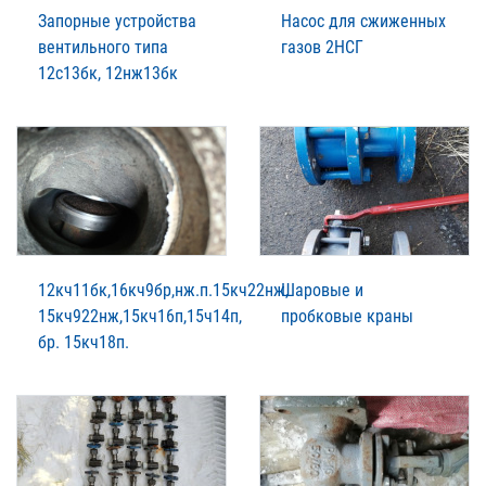
Запорные устройства
Насос для сжиженных
вентильного типа
газов 2НСГ
12с13бк, 12нж13бк
12кч11бк,16кч9бр,нж.п.15кч22нж,
Шаровые и
15кч922нж,15кч16п,15ч14п,
пробковые краны
бр. 15кч18п.