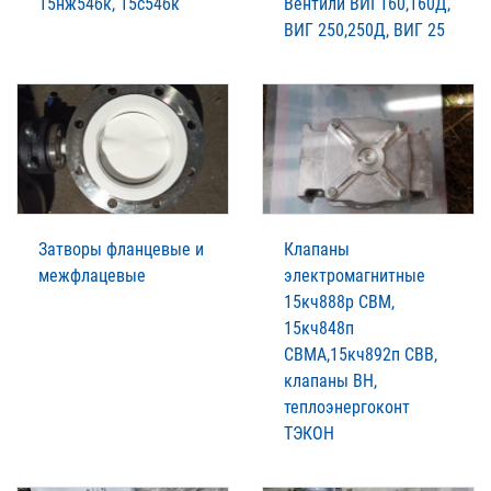
15нж54бк, 15с54бк
Вентили ВИГ160,160Д,
ВИГ 250,250Д, ВИГ 25
Затворы фланцевые и
Клапаны
межфлацевые
электромагнитные
15кч888р СВМ,
15кч848п
СВМА,15кч892п СВВ,
клапаны ВН,
теплоэнергоконт
ТЭКОН