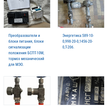
Преобразователи и
Энергетика:589-10-
блоки питания, блоки
0,998-20-0,1456-20-
сигнализации
0,Т-20б.
положения БСПТ-10М,
тормоз механический
для МЭО.