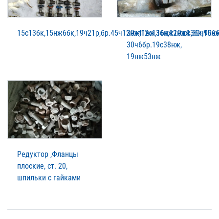
15с13бк,15нж6бк,19ч21р,бр.45ч12нж,12с13бк,12нж13бк,15н
30с41нж,16нж10нж,30ч906б
30ч6бр.19с38нж,
19нж53нж
Редуктор ,Фланцы
плоские, ст. 20,
шпильки с гайками