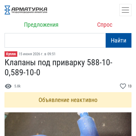
Предложения
Спрос
Найти
15 июня 2026 г. в 09:51
Куплю
Клапаны под приварку 588​-10-
0,589-10-0
visibility
favorite_border
5.8k
13
Объявление неактивно