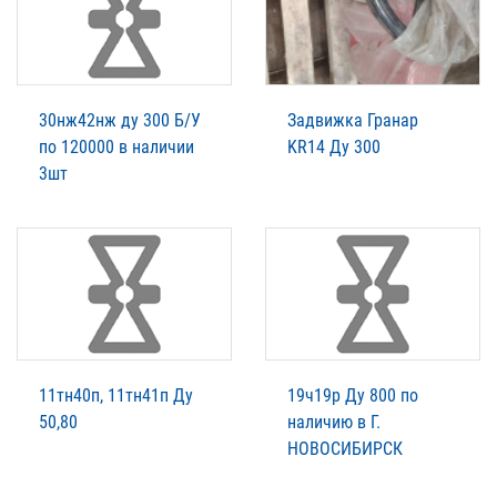
30нж42нж ду 300 Б/У
Задвижка Гранар
по 120000 в наличии
KR14 Ду 300
3шт
11тн40п, 11тн41п Ду
19ч19р Ду 800 по
50,80
наличию в Г.
НОВОСИБИРСК