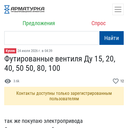
Предложения
Спрос
Найти
24 июля 2026 г. в 04:39
Куплю
Футированные вентиля Ду ​15, 20,
40, 50 50, 80, 1​00
visibility
favorite_border
3.6k
12
Контакты доступны только зарегистрированным
пользователям
так же покупаю электроп​ривода