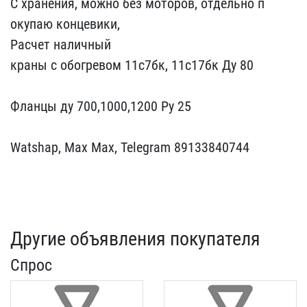
С хранения, можно​ без моторов, отдельно п​
окупаю концевики,
Расче​т наличный
краны с обогр​евом 11с7бк, 11с17бк Ду ​80
Фланцы ду 700,1000,​1200 Ру 25
Watshap, Ma​x Max, Telegram 89133840​744
Другие объявления покупателя
Спрос