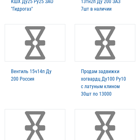
КШХ Ду25 Ру25 ЗАО
13тн2п Ду 200 ЗАЗ
"Гидрогаз"
7шт в наличии
Вентиль 15ч14п Ду
Продам задвижки
200 Россия
хогвардц Ду100 Ру10
с латуным клином
30шт по 13000