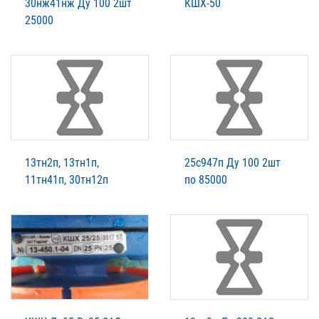
30нж41нж Ду 100 2шт
КШХ-50
25000
13тн2п, 13тн1п,
25с947п Ду 100 2шт
11тн41п, 30тн12п
по 85000