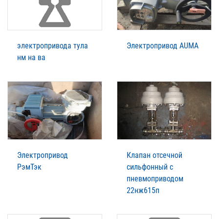
электропривода тула
Электропривод AUMA
нм на ва
Электропривод
Клапан отсечной
РэмТэк
сильфонный с
пневмоприводом
22нж615п