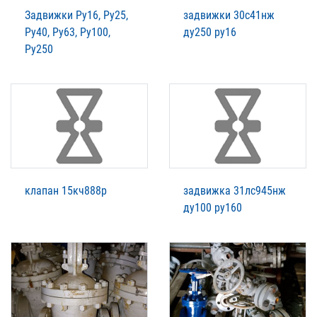
Задвижки Ру16, Ру25,
задвижки 30с41нж
Ру40, Ру63, Ру100,
ду250 ру16
Ру250
клапан 15кч888р
задвижка 31лс945нж
ду100 ру160