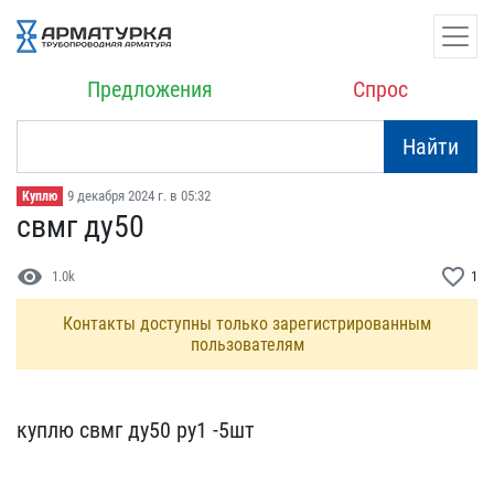
Предложения
Спрос
Найти
9 декабря 2024 г. в 05:32
Куплю
свмг ду50
visibility
favorite_border
1.0k
1
Контакты доступны только зарегистрированным
пользователям
куплю свмг ду50 ру1 -5шт