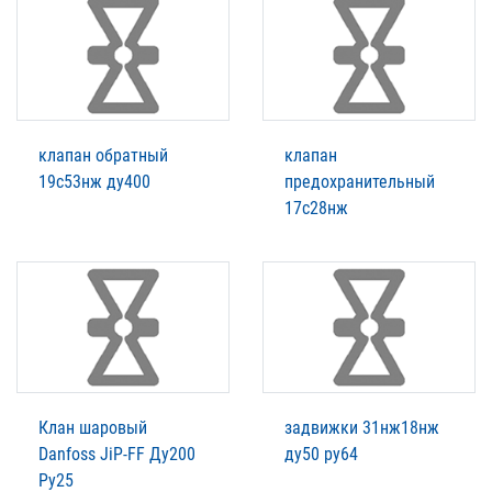
клапан обратный
клапан
19с53нж ду400
предохранительный
17с28нж
Клан шаровый
задвижки 31нж18нж
Danfoss JiP-FF Ду200
ду50 ру64
Ру25