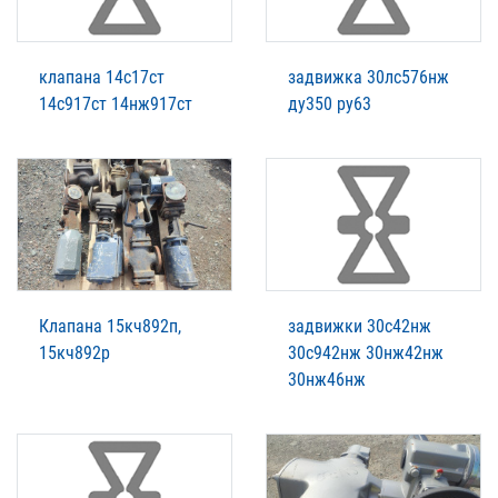
клапана 14с17ст
задвижка 30лс576нж
14с917ст 14нж917ст
ду350 ру63
Клапана 15кч892п,
задвижки 30с42нж
15кч892р
30с942нж 30нж42нж
30нж46нж