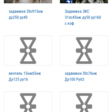
задвижки 30с915нж
Задвижка ЗКС
ду250 ру40
31лс45нж ду50 ру160
с коф
вентиль 15нж65нж
задвижки 30с76нж
Ду125 ру16
Ду100 Ру63