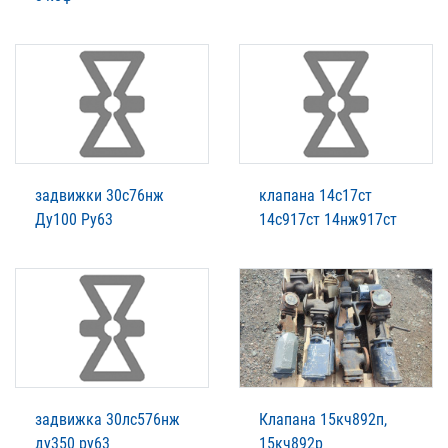
задвижки 30с76нж
клапана 14с17ст
Ду100 Ру63
14с917ст 14нж917ст
задвижка 30лс576нж
Клапана 15кч892п,
ду350 ру63
15кч892р