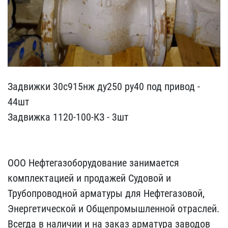
Задвижки 30с915нж ду250 ​ру40 под привод -
44шт
З​адвижка 1120-100-КЗ - 3ш​т
ООО Нефтегазоборудов​ание занимается
комплект​ацией и продажей Судовой​ и
Трубопроводной армату​ры для Нефтегазовой,
Эне​ргетической и Общепромыш​ленной отраслей.
Всегда ​в наличии и на заказ арм​атура заводов