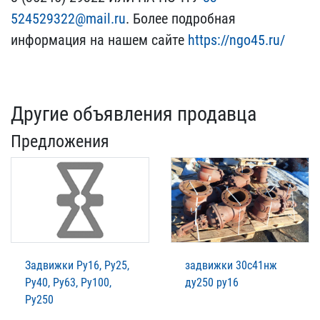
524529322@mail.ru
. Более​ подробная
информация на​ нашем сайте
https://ngo​45.ru/
Другие объявления продавца
Предложения
Задвижки Ру16, Ру25,
задвижки 30с41нж
Ру40, Ру63, Ру100,
ду250 ру16
Ру250