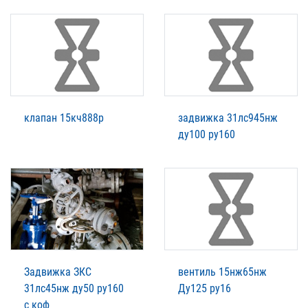
клапан 15кч888р
задвижка 31лс945нж
ду100 ру160
Задвижка ЗКС
вентиль 15нж65нж
31лс45нж ду50 ру160
Ду125 ру16
с коф