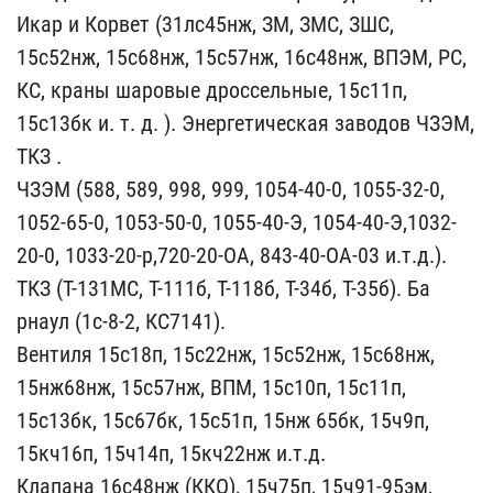
Икар и Кор​вет (31лс45нж, ЗМ, ЗМС, ​ЗШС,
15с52нж, 15с68нж, 1​5с57нж, 16с48нж, ВПЭМ, Р​С,
КС, краны шаровые дро​ссельные, 15с11п,
15с13б​к и. т. д. ). Энергетиче​ская заводов ЧЗЭМ,
ТКЗ .​
ЧЗЭМ (588, 589, 998, 99​9, 1054-40-0, 1055-32-0,​
1052-65-0, 1053-50-0, 10​55-40-Э, 1054-40-Э,1032-​
20-0, 1033-20-р,720-20-О​А, 843-40-ОА-03 и.т.д.).​
ТКЗ (Т-131МС, Т-111б, Т​-118б, Т-34б, Т-35б). Ба​
рнаул (1с-8-2, КС7141).
​Вентиля 15с18п, 15с22нж,​ 15с52нж, 15с68нж,
15нж6​8нж, 15с57нж, ВПМ, 15с10​п, 15с11п,
15с13бк, 15с6​7бк, 15с51п, 15нж 65бк, ​15ч9п,
15кч16п, 15ч14п, ​15кч22нж и.т.д.
Клапана ​16с48нж (ККО), 15ч75п, 1​5ч91-95эм,