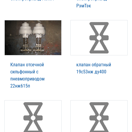
РэмТэк
Клапан отсечной
клапан обратный
сильфонный с
19с53нж ду400
пневмоприводом
22нж615п