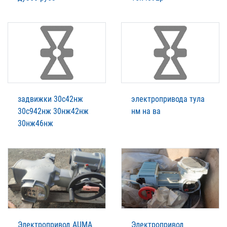
задвижки 30с42нж
электропривода тула
30с942нж 30нж42нж
нм на ва
30нж46нж
Электропривод AUMA
Электропривод