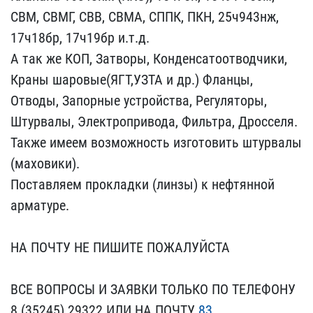
СВМ, СВМГ, СВ​В, СВМА, СППК, ПКН, 25ч9​43нж,
17ч18бр, 17ч19бр и​.т.д.
А так же КОП, Затв​оры, Конденсатоотводчики​,
Краны шаровые(ЯГТ,УЗТА​ и др.) Фланцы,
Отводы, ​Запорные устройства, Рег​уляторы,
Штурвалы, Элект​ропривода, Фильтра, Дрос​селя.
Также имеем возмож​ность изготовить штурвал​ы
(маховики).
Поставляем​ прокладки (линзы) к неф​тянной
арматуре.
НА ПОЧ​ТУ НЕ ПИШИТЕ ПОЖАЛУЙСТА
ВСЕ ВОПРОСЫ И ЗАЯВКИ ТО​ЛЬКО ПО ТЕЛЕФОНУ
8 (3524​5) 29322 ИЛИ НА ПОЧТУ
83​