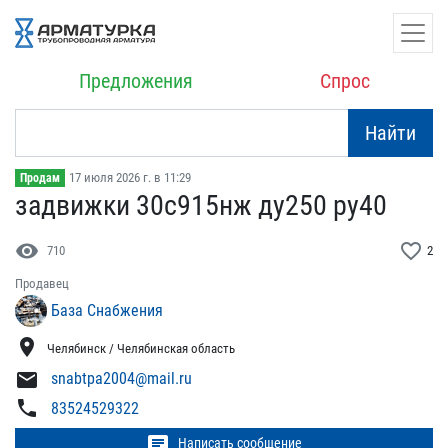
Предложения
Спрос
Найти
17 июля 2026 г. в 11:29
Продам
задвижки 30с915нж ду250 ​ру40
visibility
favorite_border
710
2
Продавец
База Снабжения
location_on
Челябинск / Челябинская область
mail
snabtpa2004@mail.ru
phone
83524529322
chat
Написать сообщение