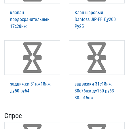
клапан
Клан шаровый
предохранительный
Danfoss JiP-FF Ду200
17с28нж
Ру25
задвижки 31нж18нж
задвижки 31с18нж
ду50 ру64
30с76нж ду150 ру63
30лс15нж
Спрос