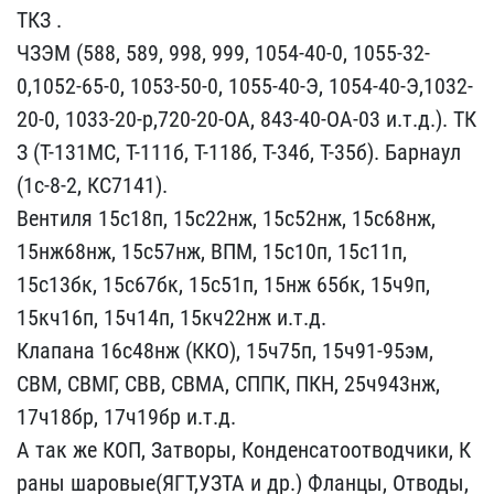
ТКЗ .
ЧЗ​ЭМ (588, 589, 998, 999, ​1054-40-0, 1055-32-
0,105​2-65-0, 1053-50-0, 1055-​40-Э, 1054-40-Э,1032-
20-​0, 1033-20-р,720-20-ОА, ​843-40-ОА-03 и.т.д.). ТК​
З (Т-131МС, Т-111б, Т-11​8б, Т-34б, Т-35б). Барна​ул
(1с-8-2, КС7141).
Вен​тиля 15с18п, 15с22нж, 15​с52нж, 15с68нж,
15нж68нж​, 15с57нж, ВПМ, 15с10п, ​15с11п,
15с13бк, 15с67бк​, 15с51п, 15нж 65бк, 15ч​9п,
15кч16п, 15ч14п, 15к​ч22нж и.т.д.
Клапана 16с​48нж (ККО), 15ч75п, 15ч9​1-95эм,
СВМ, СВМГ, СВВ, ​СВМА, СППК, ПКН, 25ч943н​ж,
17ч18бр, 17ч19бр и.т.​д.
А так же КОП, Затворы​, Конденсатоотводчики, К​
раны шаровые(ЯГТ,УЗТА и ​др.) Фланцы, Отводы,