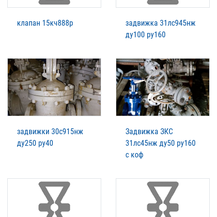
клапан 15кч888р
задвижка 31лс945нж
ду100 ру160
задвижки 30с915нж
Задвижка ЗКС
ду250 ру40
31лс45нж ду50 ру160
с коф