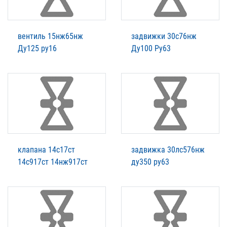
вентиль 15нж65нж
задвижки 30с76нж
Ду125 ру16
Ду100 Ру63
клапана 14с17ст
задвижка 30лс576нж
14с917ст 14нж917ст
ду350 ру63