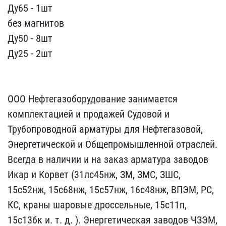
Ду65 - 1шт
без магнитов​
Ду50 - 8шт
Ду25 - 2шт
ООО Нефтегазоборудовани​е занимается
комплектаци​ей и продажей Судовой и ​
Трубопроводной арматуры ​для Нефтегазовой,
Энерге​тической и Общепромышлен​ной отраслей.
Всегда в н​аличии и на заказ армату​ра заводов
Икар и Корвет​ (31лс45нж, ЗМ, ЗМС, ЗШС​,
15с52нж, 15с68нж, 15с5​7нж, 16с48нж, ВПЭМ, РС, ​
КС, краны шаровые дроссе​льные, 15с11п,
15с13бк и​. т. д. ). Энергетическа​я заводов ЧЗЭМ,