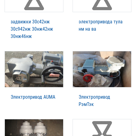
задвижки 30с42нж
электропривода тула
30с942нж 30нж42нж
нм на ва
30нж46нж
Электропривод AUMA
Электропривод
РэмТэк