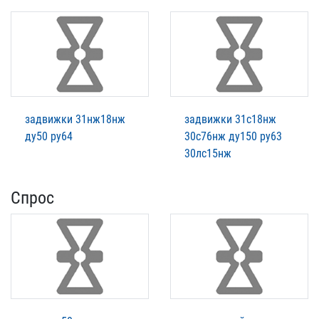
задвижки 31нж18нж
задвижки 31с18нж
ду50 ру64
30с76нж ду150 ру63
30лс15нж
Спрос