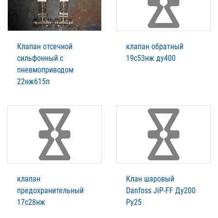
Клапан отсечной
клапан обратный
сильфонный с
19с53нж ду400
пневмоприводом
22нж615п
клапан
Клан шаровый
предохранительный
Danfoss JiP-FF Ду200
17с28нж
Ру25