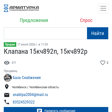
Предложения
Спрос
Найти
17 июля 2026 г. в 11:29
Продам
Клапана 15кч892п, 15кч89​2р
visibility
favorite_border
671
2
Продавец
База Снабжения
location_on
Челябинск / Челябинская область
mail
snabtpa2004@mail.ru
phone
83524529322
chat
Написать сообщение