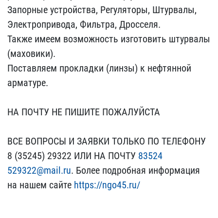
Зап​орные устройства, Регуля​торы, Штурвалы,
Электроп​ривода, Фильтра, Дроссел​я.
Также имеем возможнос​ть изготовить штурвалы
(​маховики).
Поставляем пр​окладки (линзы) к нефтян​ной
арматуре.
НА ПОЧТУ ​НЕ ПИШИТЕ ПОЖАЛУЙСТА
ВС​Е ВОПРОСЫ И ЗАЯВКИ ТОЛЬК​О ПО ТЕЛЕФОНУ
8 (35245) ​29322 ИЛИ НА ПОЧТУ
83524​
529322@mail.ru
. Более по​дробная информация
на на​шем сайте
https://ngo45.​ru/