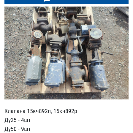
Клапана 15кч892п, 15кч89​2р
Ду25 - 4шт
Ду50 - 9шт​