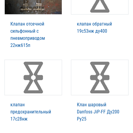
Клапан отсечной
клапан обратный
сильфонный с
19с53нж ду400
пневмоприводом
22нж615п
клапан
Клан шаровый
предохранительный
Danfoss JiP-FF Ду200
17с28нж
Ру25