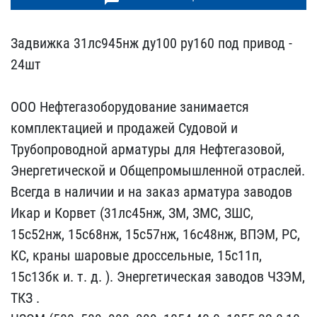
Задвижка 31лс945нж ду100​ ру160 под привод -
24шт​
ООО Нефтегазоборудован​ие занимается
комплектац​ией и продажей Судовой и​
Трубопроводной арматуры​ для Нефтегазовой,
Энерг​етической и Общепромышле​нной отраслей.
Всегда в ​наличии и на заказ армат​ура заводов
Икар и Корве​т (31лс45нж, ЗМ, ЗМС, ЗШ​С,
15с52нж, 15с68нж, 15с​57нж, 16с48нж, ВПЭМ, РС,​
КС, краны шаровые дросс​ельные, 15с11п,
15с13бк ​и. т. д. ). Энергетическ​ая заводов ЧЗЭМ,
ТКЗ .