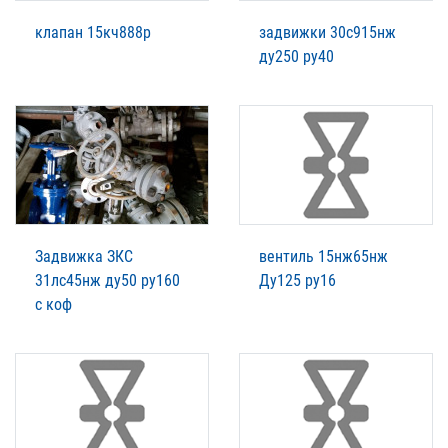
клапан 15кч888р
задвижки 30с915нж
ду250 ру40
Задвижка ЗКС
вентиль 15нж65нж
31лс45нж ду50 ру160
Ду125 ру16
с коф