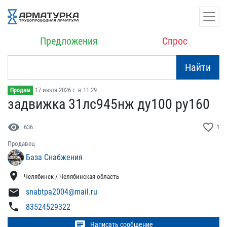
Предложения
Спрос
Найти
17 июля 2026 г. в 11:29
Продам
задвижка 31лс945нж ду100​ ру160
visibility
favorite_border
636
1
Продавец
База Снабжения
location_on
Челябинск / Челябинская область
mail
snabtpa2004@mail.ru
phone
83524529322
chat
Написать сообщение