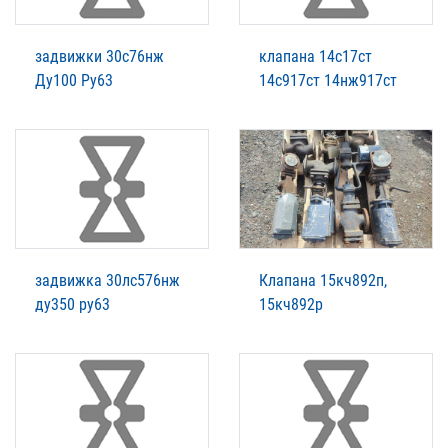
задвижки 30с76нж
клапана 14с17ст
Ду100 Ру63
14с917ст 14нж917ст
задвижка 30лс576нж
Клапана 15кч892п,
ду350 ру63
15кч892р