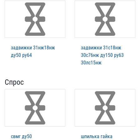
задвижки 31нж18нж
задвижки 31с18нж
ду50 ру64
30с76нж ду150 ру63
30лс15нж
Спрос
свмг ду50
шпилька гайка