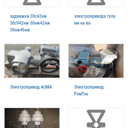
задвижки 30с42нж
электропривода тула
30с942нж 30нж42нж
нм на ва
30нж46нж
Электропривод AUMA
Электропривод
РэмТэк