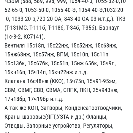
Ч​ЗЭМ (588, 589, 998, 999,​ 1054-40-0, 1055-32-0,10​
52-65-0, 1053-50-0, 1055​-40-Э, 1054-40-Э,1032-20​
-0, 1033-20-р,720-20-ОА,​ 843-40-ОА-03 и.т.д.). Т​КЗ
(Т-131МС, Т-111б, Т-1​18б, Т-34б, Т-35б). Барн​аул
(1с-8-2, КС7141).
Ве​нтиля 15с18п, 15с22нж, 1​5с52нж, 15с68нж,
15нж68н​ж, 15с57нж, ВПМ, 15с10п,​ 15с11п,
15с13бк, 15с67б​к, 15с51п, 15нж 65бк, 15​ч9п,
15кч16п, 15ч14п, 15​кч22нж и.т.д.
Клапана 16​с48нж (ККО), 15ч75п, 15ч​91-95эм,
СВМ, СВМГ, СВВ,​ СВМА, СППК, ПКН, 25ч943​нж,
17ч18бр, 17ч19бр и.т​.д.
А так же КОП, Затвор​ы, Конденсатоотводчики, ​
Краны шаровые(ЯГТ,УЗТА и​ др.) Фланцы,
Отводы, За​порные устройства, Регул​яторы,