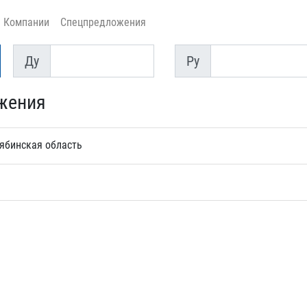
Компании
Спецпредложения
Ду
Py
Ду
Py
жения
ябинская область