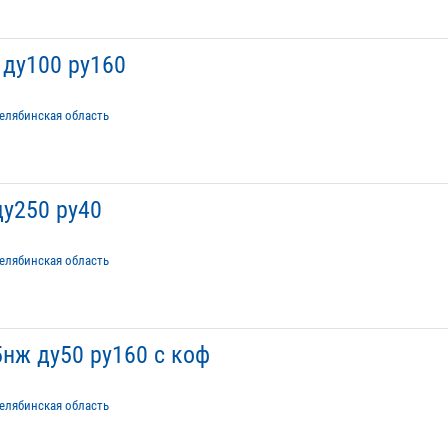
ду100 ру160
елябинская область
у250 ру40
елябинская область
нж ду50 ру160 с коф
елябинская область