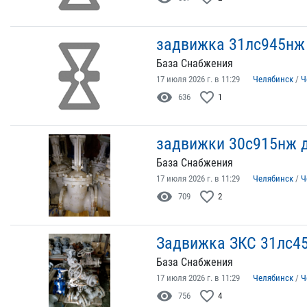
задвижка 31лс945нж 
База Снабжения
17 июля 2026 г. в 11:29
Челябинск
/
Ч
visibility
favorite_border
636
1
задвижки 30с915нж д
База Снабжения
17 июля 2026 г. в 11:29
Челябинск
/
Ч
visibility
favorite_border
709
2
Задвижка ЗКС 31лс45
База Снабжения
17 июля 2026 г. в 11:29
Челябинск
/
Ч
visibility
favorite_border
756
4