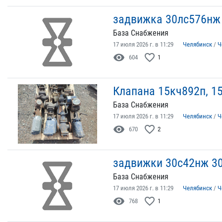
задвижка 30лс576нж 
База Снабжения
17 июля 2026 г. в 11:29
Челябинск
/
Ч
visibility
favorite_border
604
1
Клапана 15кч892п, 1
База Снабжения
17 июля 2026 г. в 11:29
Челябинск
/
Ч
visibility
favorite_border
670
2
задвижки 30с42нж 3
База Снабжения
17 июля 2026 г. в 11:29
Челябинск
/
Ч
visibility
favorite_border
768
1