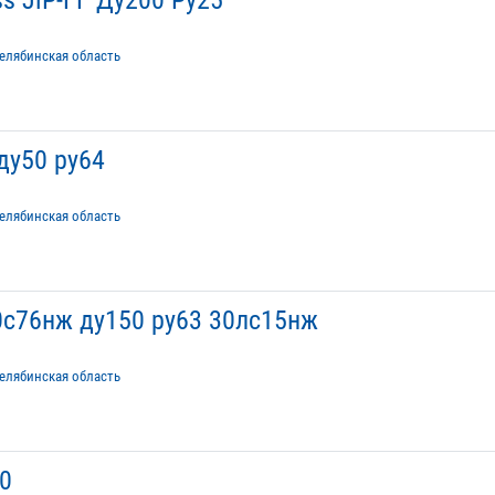
елябинская область
ду50 ру64
елябинская область
с76нж ду150 ру63 30лс15нж
елябинская область
0