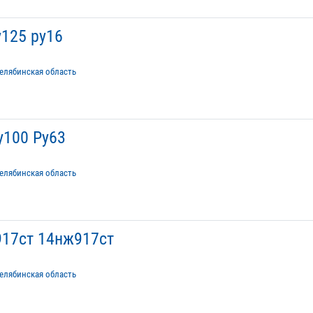
125 ру16
елябинская область
у100 Ру63
елябинская область
917ст 14нж917ст
елябинская область