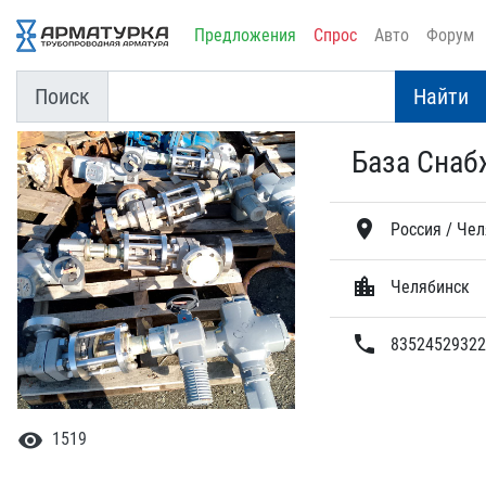
Предложения
Спрос
Авто
Форум
Поиск
Найти
База Снаб
location_on
Россия / Чел
location_city
Челябинск
phone
83524529322
visibility
1519