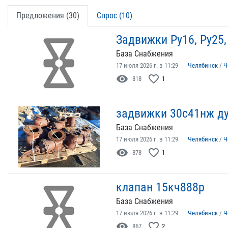
Предложения (30)
Спрос (10)
Задвижки Ру16, Ру25, 
База Снабжения
17 июля 2026 г. в 11:29
Челябинск
/
Ч
visibility
favorite_border
818
1
задвижки 30с41нж ду
База Снабжения
17 июля 2026 г. в 11:29
Челябинск
/
Ч
visibility
favorite_border
878
1
клапан 15кч888р
База Снабжения
17 июля 2026 г. в 11:29
Челябинск
/
Ч
visibility
favorite_border
867
2