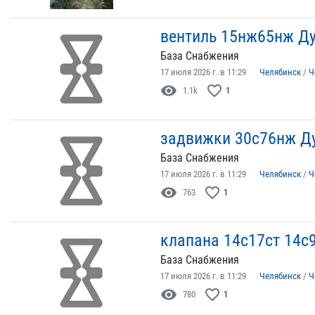
вентиль 15нж65нж Ду
База Снабжения
17 июля 2026 г. в 11:29
Челябинск
/
Ч
visibility
favorite_border
1.1k
1
задвижки 30с76нж Д
База Снабжения
17 июля 2026 г. в 11:29
Челябинск
/
Ч
visibility
favorite_border
763
1
клапана 14с17ст 14с
База Снабжения
17 июля 2026 г. в 11:29
Челябинск
/
Ч
visibility
favorite_border
780
1