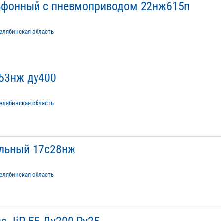
льфонный с пневмоприводом 22нж615п
елябинская область
53нж ду400
елябинская область
ельный 17с28нж
елябинская область
s JiP-FF Ду200 Ру25