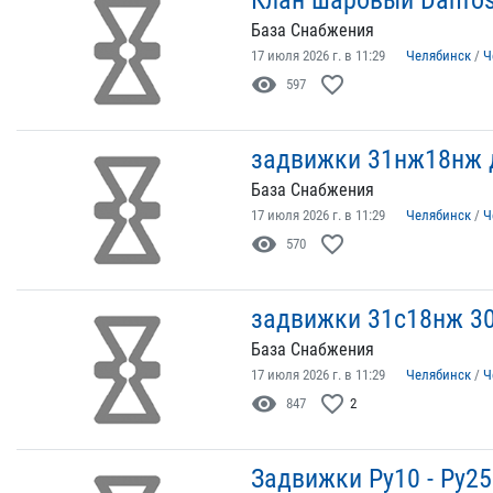
База Снабжения
17 июля 2026 г. в 11:29
Челябинск
/
Ч
visibility
favorite_border
597
задвижки 31нж18нж 
База Снабжения
17 июля 2026 г. в 11:29
Челябинск
/
Ч
visibility
favorite_border
570
задвижки 31с18нж 30
База Снабжения
17 июля 2026 г. в 11:29
Челябинск
/
Ч
visibility
favorite_border
847
2
Задвижки Ру10 - Ру25