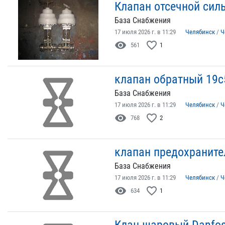
Клапан отсечной си
База Снабжения
17 июля 2026 г. в 11:29
Челябинск
/
Ч
visibility
favorite_border
561
1
клапан обратный 19с
База Снабжения
17 июля 2026 г. в 11:29
Челябинск
/
Ч
visibility
favorite_border
768
2
клапан предохранит
База Снабжения
17 июля 2026 г. в 11:29
Челябинск
/
Ч
visibility
favorite_border
634
1
Клан шаровый Danfos