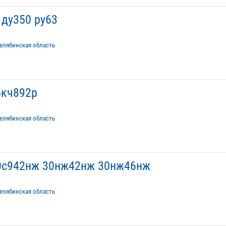
ду350 ру63
елябинская область
5кч892р
елябинская область
0с942нж 30нж42нж 30нж46нж
елябинская область