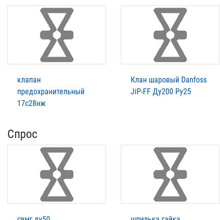
клапан
Клан шаровый Danfoss
предохранительный
JiP-FF Ду200 Ру25
17с28нж
Спрос
свмг ду50
шпилька гайка