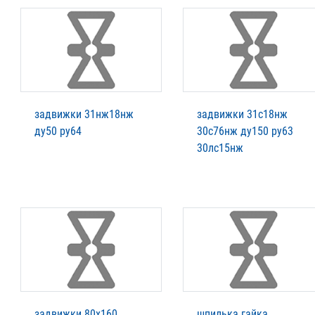
задвижки 31нж18нж
задвижки 31с18нж
ду50 ру64
30с76нж ду150 ру63
30лс15нж
задвижки 80х160
шпилька гайка