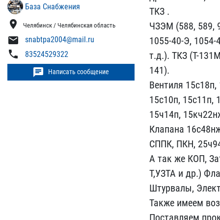
База Снабжения
ТКЗ .
location_on
ЧЗЭМ (588, 589, 9​
Челябинск / Челябинская область
mail
1055-40-Э, 1054-4
snabtpa2004@mail.ru
phone
т.д.). ТКЗ (Т-131М
83524529322
141).
chat
Написать сообщение
Вентиля 15с18п, 
15с10п, 15с11п, 1
15​ч14п, 15кч22нж
Кл​апана 16с48нж
СППК, ПКН​, 25ч94
А так же КОП​, З
Т,УЗТА и др.) Фл
Штурвалы,​ Элект
Также имеем ​во
Пост​авляем прок