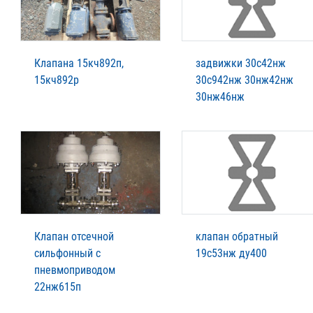
Клапана 15кч892п,
задвижки 30с42нж
15кч892р
30с942нж 30нж42нж
30нж46нж
Клапан отсечной
клапан обратный
сильфонный с
19с53нж ду400
пневмоприводом
22нж615п