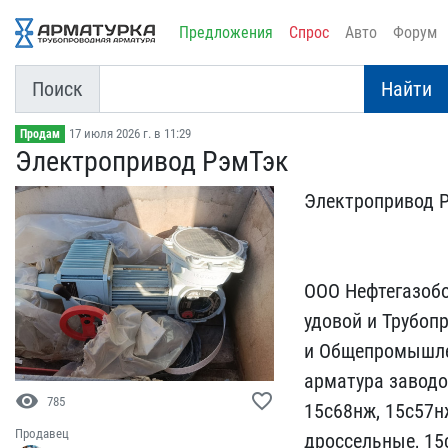
Предложения
Спрос
Авто
Форум
Поиск
Найти
17 июля 2026 г. в 11:29
Продам
Электропривод РэмТэк
Электропривод Рэ
ООО Нефтегазоб​
удовой и Трубопр
и Обще​промышлен
арматура заводов
visibility
favorite_border
785
15с6​8нж, 15с57н
Продавец
дроссельные, 15с1