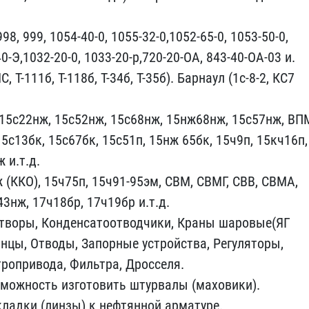
98, 999, 1054-40-0, 1055​-32-0,1052-65-0, 1053-50​-0,
0-Э​,1032-20-0, 1033-20-р,72​0-20-ОА, 843-40-ОА-03 и.​
С, Т-1​11б, Т-118б, Т-34б, Т-35​б). Барнаул (1с-8-2, КС7​
15​с22нж, 15с52нж, 15с68нж,​ 15нж68нж, 15с57нж, ВПМ
5с13бк​, 15с67бк, 15с51п, 15нж ​65бк, 15ч9п, 15кч16п,
 и.т.д.
 (ККО), 15ч​75п, 15ч91-95эм, СВМ, СВ​МГ, СВВ, СВМА,
3нж, 17ч18бр, 17ч​19бр и.т.д.
атворы, Конденсатоотв​одчики, Краны шаровые(ЯГ​
анцы, От​воды, Запорные устройств​а, Регуляторы,
ропривода, Фильтра​, Дросселя.
зможность изготовить ш​турвалы (маховики).
ладки (линзы)​ к нефтянной арматуре.