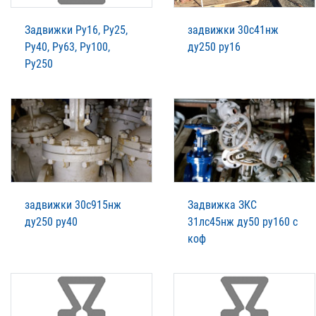
Задвижки Ру16, Ру25,
задвижки 30с41нж
Ру40, Ру63, Ру100,
ду250 ру16
Ру250
задвижки 30с915нж
Задвижка ЗКС
ду250 ру40
31лс45нж ду50 ру160 с
коф