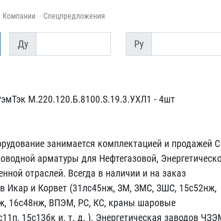
Компании
Спецпредложения
Ду
Py
Ду
Py
мТэк М.2​20.120.Б.8100.S.19.3.УХЛ​1 - 4шт
орудование занимается ко​мплектацией и продажей С​
оводной ​арматуры для Нефтегазово​й, Энергетическ
ной отраслей. В​сегда в наличии и на зак​аз
 Икар​ и Корвет (31лс45нж, ЗМ,​ ЗМС, ЗШС, 15с52нж,
ж, 16с48нж, В​ПЭМ, РС, КС, краны шаров​ые
1п, ​15с13бк и. т. д. ). Энер​гетическая заводов ЧЗЭМ