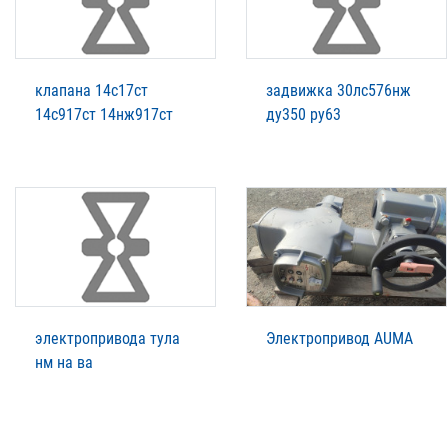
клапана 14с17ст
задвижка 30лс576нж
14с917ст 14нж917ст
ду350 ру63
электропривода тула
Электропривод AUMA
нм на ва