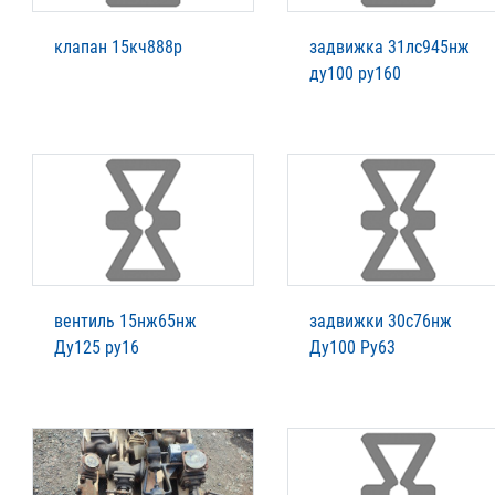
клапан 15кч888р
задвижка 31лс945нж
ду100 ру160
вентиль 15нж65нж
задвижки 30с76нж
Ду125 ру16
Ду100 Ру63