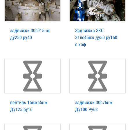
задвижки 30с915нж
Задвижка ЗКС
ду250 ру40
31лс45нж ду50 ру160
с коф
вентиль 15нж65нж
задвижки 30с76нж
Ду125 ру16
Ду100 Ру63