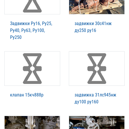
Задвижки Ру16, Ру25,
задвижки 30с41нж
Ру40, Ру63, Ру100,
ду250 ру16
Ру250
клапан 15кч888р
задвижка 31лс945нж
ду100 ру160