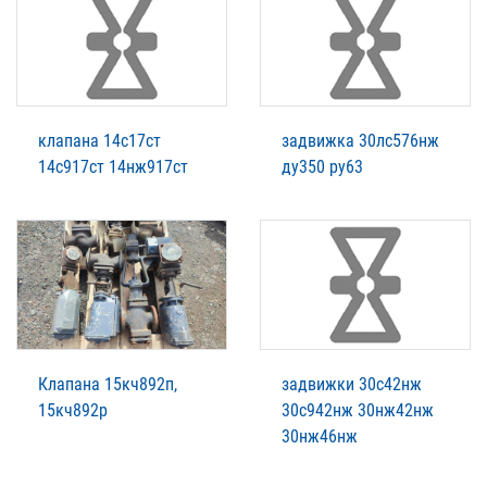
клапана 14с17ст
задвижка 30лс576нж
14с917ст 14нж917ст
ду350 ру63
Клапана 15кч892п,
задвижки 30с42нж
15кч892р
30с942нж 30нж42нж
30нж46нж