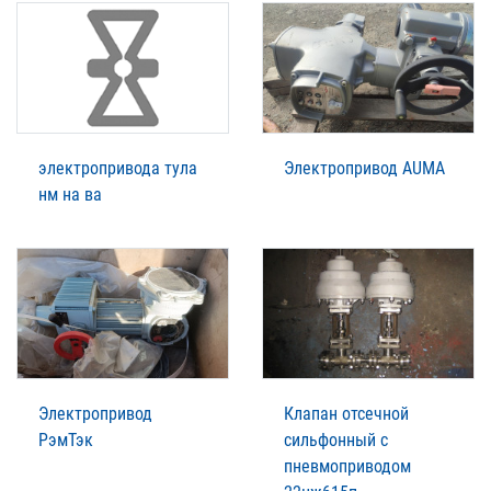
электропривода тула
Электропривод AUMA
нм на ва
Электропривод
Клапан отсечной
РэмТэк
сильфонный с
пневмоприводом