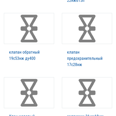
22нж615п
клапан обратный
клапан
19с53нж ду400
предохранительный
17с28нж