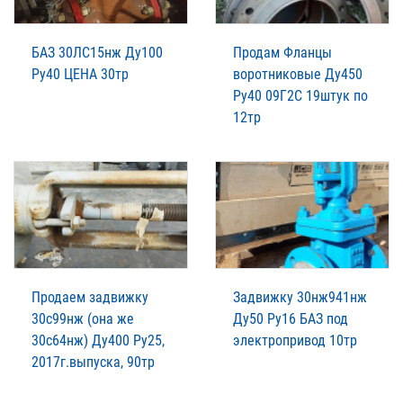
БАЗ 30ЛС15нж Ду100
Продам Фланцы
Ру40 ЦЕНА 30тр
воротниковые Ду450
Ру40 09Г2С 19штук по
12тр
Продаем задвижку
Задвижку 30нж941нж
30с99нж (она же
Ду50 Ру16 БАЗ под
30с64нж) Ду400 Ру25,
электропривод 10тр
2017г.выпуска, 90тр