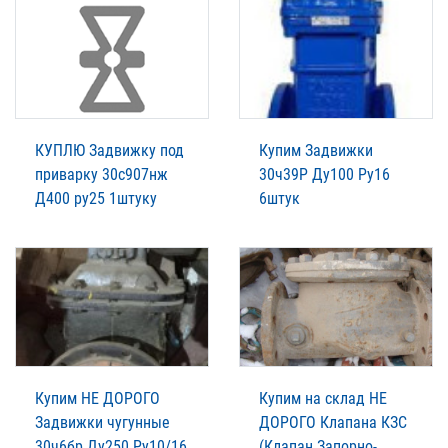
КУПЛЮ Задвижку под
Купим Задвижки
приварку 30с907нж
30ч39Р Ду100 Ру16
Д400 ру25 1штуку
6штук
Купим НЕ ДОРОГО
Купим на склад НЕ
Задвижки чугунные
ДОРОГО Клапана КЗС
30ч6бр Ду250 Ру10/16
(Клапан Запорно-