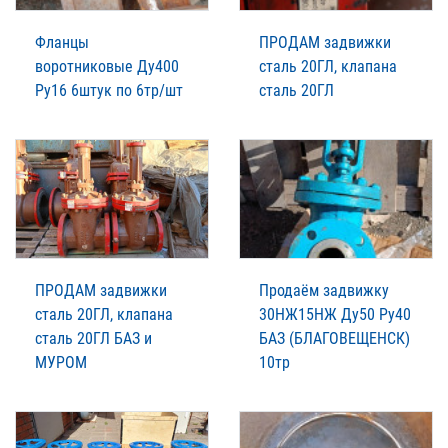
Фланцы
ПРОДАМ задвижки
воротниковые Ду400
сталь 20ГЛ, клапана
Ру16 6штук по 6тр/шт
сталь 20ГЛ
ПРОДАМ задвижки
Пpодаём зaдвижку
сталь 20ГЛ, клапана
30НЖ15НЖ Ду50 Ру40
сталь 20ГЛ БАЗ и
БАЗ (БЛАГОВЕЩЕНСК)
МУРОМ
10тр