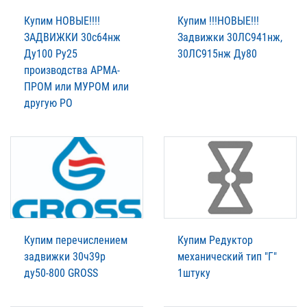
Купим НОВЫЕ!!!!
Купим !!!НОВЫЕ!!!
ЗАДВИЖКИ 30с64нж
Задвижки 30ЛС941нж,
Ду100 Ру25
30ЛС915нж Ду80
производства АРМА-
ПРОМ или МУРОМ или
другую РО
Купим перечислением
Купим Редуктор
задвижки 30ч39р
механический тип "Г"
ду50-800 GROSS
1штуку