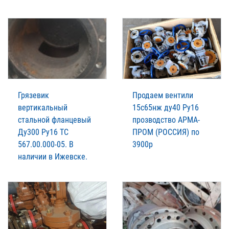
Грязевик
Продаем вентили
вертикальный
15с65нж ду40 Ру16
стальной фланцевый
прозводство АРМА-
Ду300 Ру16 ТС
ПРОМ (РОССИЯ) по
567.00.000-05. В
3900р
наличии в Ижевске.