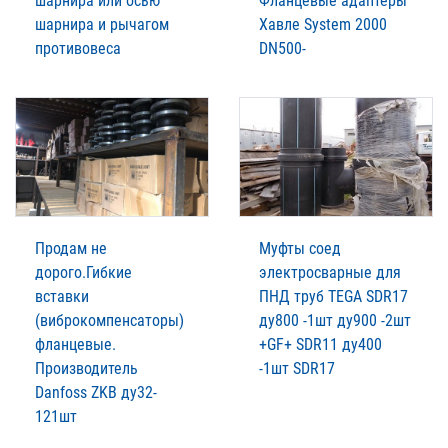
шарнира или осью
Фланцевые адаптеры
шарнира и рычагом
Xавле System 2000
противовеса
DN500-
Продам не
Муфты соед
дорого.Гибкие
электросварные для
вставки
ПНД труб TEGA SDR17
(виброкомпенсаторы)
ду800 -1шт ду900 -2шт
фланцевые.
+GF+ SDR11 ду400
Производитель
-1шт SDR17
Danfoss ZKB ду32-
121шт