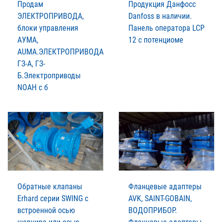
Продам
Продукция Данфосс
ЭЛЕКТРОПРИВОДА,
Danfoss в наличии.
блоки управления
Панель оператора LCP
АУМА,
12 с потенциоме
AUMA.ЭЛЕКТРОПРИВОДА
ГЗ-А, ГЗ-
Б.Электроприводы
NOAH c б
Обратные клапаны
Фланцевые адаптеры
Erhard серии SWING с
AVK, SAINT-GOBAIN,
встроенной осью
ВОДОПРИБОР.