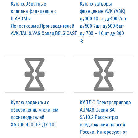
Куплю.Обратные
Куплю затворы
клапана фланцевые с
фланцевые AVK (АВК)
ШАРОМ и
ду300-10шт ду400-7шт
Лепестковые.Производителей
ду500-7шт ду600-5шт
AVK.TALIS.VAG.Xавле,BELGICAST.
ду 700 – 10шт ду 800
-8
Куплю задвижки с
КУПЛЮ.Электропривода
обрезиненным клином
AUMА!!!Серия SA
производителей
SA10.2 Рассмотрю
XАВЛЕ 4000Е2 ДУ 100
предложения по всей
России. Интересуют от