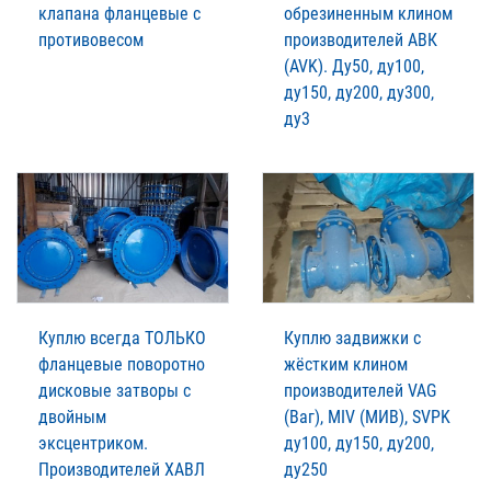
клапана фланцевые с
обрезиненным клином
противовесом
производителей АВК
(AVK). Ду50, ду100,
ду150, ду200, ду300,
ду3
Куплю всегда ТОЛЬКО
Куплю задвижки с
фланцевые поворотно
жёстким клином
дисковые затворы с
производителей VAG
двойным
(Ваг), MIV (МИВ), SVPK
эксцентриком.
ду100, ду150, ду200,
Производителей XАВЛ
ду250