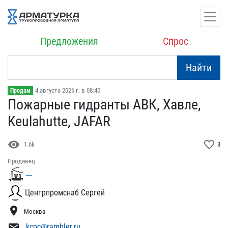
Предложения
Спрос
Найти
4 августа 2026 г. в 08:40
Продам
Пожарные гидранты АВК, Х​авле,
Keulahutte, JAFAR
visibility
favorite_border
1.6k
3
Продавец
---
Центрпромснаб Сергей
location_on
Москва
mail
kcpc@rambler.ru