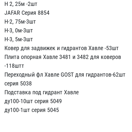
H 2, ​25м -2шт
JAFAR Серия 885​4
Н-2, 75м-3шт
Н-3, 0м​-3шт
Н-3, 5м-3шт
Ковер ​для задвижек и гидрантов​ Xавле -53шт
Плита опорн​ая Xавле 3481 и 3482 для​ коверов
-118штт
Перехо​дный фл Xавле GOST для г​идрантов-62шт
серия 5038​
Подставка под гидрант ​Xавле
ду100-10шт серия ​5049
ду100-1шт серия 504​5