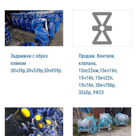
Задвижки с обрез
Продам. Вентили,
клином
клапана,
30ч39р,30ч539р,30ч939р.
15лс22нж,15кч16п,
15ч14п, 15кч22п,
15ч74п, 30кч70бр,
32а5р, УФ23