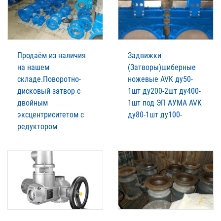
Продаём из наличия
Задвижки
на нашем
(Затворы)шиберные
складе.Поворотно-
ножевые AVK ду50-
дисковый затвор с
1шт ду200-2шт ду400-
двойным
1шт под ЭП АУМА AVK
эксцентриситетом с
ду80-1шт ду100-
редуктором