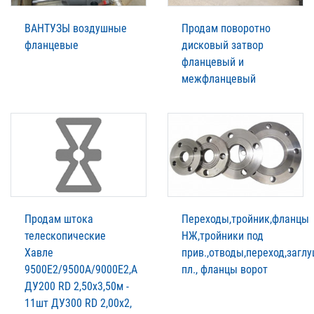
ВАНТУЗЫ воздушные
Продам поворотно
фланцевые
дисковый затвор
фланцевый и
межфланцевый
Продам штока
Переходы,тройник,фланцы
телескопические
НЖ,тройники под
Хавле
прив.,отводы,переход,загл
9500Е2/9500А/9000Е2,А
пл., фланцы ворот
ДУ200 RD 2,50х3,50м -
11шт ДУ300 RD 2,00х2,