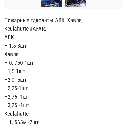
Пожарные гидранты АВК, Х​авле,
Keulahutte,JAFAR.
​АВК
Н 1,5-3шт
Xавле
H ​0, 750 1шт
Н1,5 1шт
Н2​,0 -5шт
Н2,25-1шт
Н2,75 ​-1шт
Н3,25 -1шт
Keulahut​te
H 1, 565м -2шт