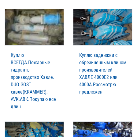
Куплю
Куплю задвижки с
ВСЕГДА.Пожарные
обрезиненным клином
гидранты
производителей
производство Xавле.
XАВЛЕ 4000Е2 или
DUO GOST
4000А.Рассмотрю
xавле(KRAMMER),
предложен
AVK.АВК.Покупаю все
длин