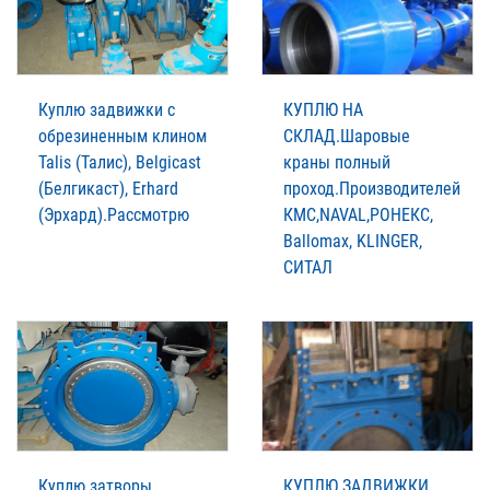
Куплю задвижки с
КУПЛЮ НА
обрезиненным клином
СКЛАД.Шаровые
Talis (Талис), Belgicast
краны полный
(Белгикаст), Erhard
проход.Производителей
(Эрхард).Рассмотрю
КМС,NAVAL,РОНЕКС,
Ballomax, KLINGER,
СИТАЛ
Куплю затворы
КУПЛЮ ЗАДВИЖКИ