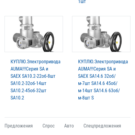
1шт
КУПЛЮ.Электропривода
КУПЛЮ.Электропривода
AUMА!!!Серия SA и
AUMА!!!Серия SA и
SAЕХ SA10.2-22об-8шт
SAЕХ SA14.6 32об/
SA10.2-32об-14шт
м-7шт SA14.6 45об/
SA10.2-45об-32шт
м-14шт SA14.6 63об/
SA10.2
м-8шт S
Предложения
Спрос
Авто
Спецпредложения