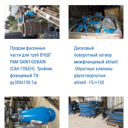
Продам фасонные
Дисковый
части для труб ВЧШГ
поворотный затвор
РАМ SAINT-GOBAIN
межфланцевый ahlsell
(САН ГОБЕН). Тройник
.Обратные клапаны
фланцевый ТФ.
двухстворчатые
ду300х150-1ш
ahlsell -15/+130