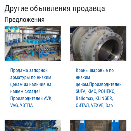
Другие объявления продавца
Предложения
Продажа запорной
Краны шаровые по
арматуры по низким
низким
ценам из наличия на
ценам.Производителей
нашем складе!
SUFA, КМС, РОНЕКС,
Производителей AVK,
Ballomax, KLINGER,
VAG, УЗТПА
СИТАЛ, VEXVE, Dan