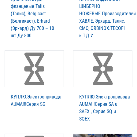
фланцевые Talis
ШИБЕРНО
(Талис), Belgicast
НОЖЕВЫЕ.Производителей.
(Белгикаст), Erhard
XАВЛЕ, Эрхард, Талис,
(Эрхард) Ду 700 – 10
СМО, ORBINOX.TECOFI
шт Ду 800
и Т.Д.И
КУПЛЮ.Электропривода
КУПЛЮ.Электропривода
AUMА!!!Серия SG
AUMА!!!Серия SA u
SAEX , Серия SQ и
SQEX