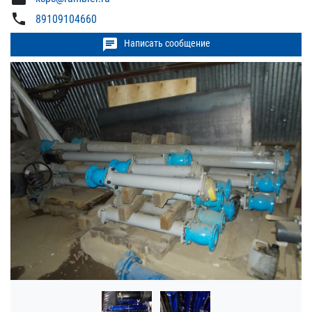
phone
89109104660
chat
Написать сообщение