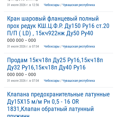
31 июля 2026 г. в 12:56
Чебоксары
/
Чувашская республика
Кран шаровый фланцевый полный
прох редук КШ.Ц.Ф.Р. Ду150 Ру16 ст.20
П/П ( LD) , 15кч922нж Ду50 Ру40
ООО ООО – ООО
31 июля 2026 г. в 07:04
Чебоксары
/
Чувашская республика
Продам 15кч18п Ду25 Ру16,15кч18п
Ду32 Ру16,15кч18п Ду40 Ру16
ООО ООО – ООО
31 июля 2026 г. в 07:04
Чебоксары
/
Чувашская республика
Клапана предохранительные латунные
Ду15Х15 м/м Рн 0,5 - 16 OR
1831,Клапан обратный латунный
пружинн