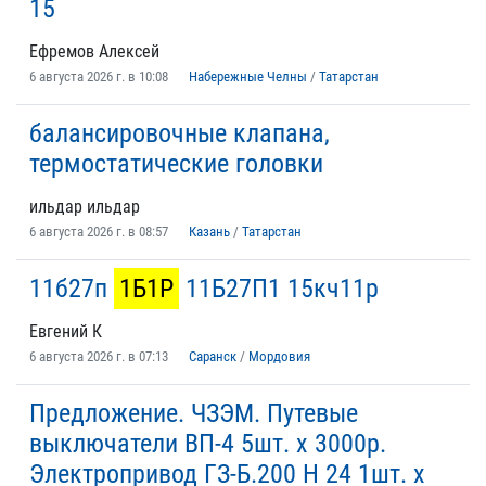
15
Ефремов Алексей
6 августа 2026 г. в 10:08
Набережные Челны
/
Татарстан
балансировочные клапана,
термостатические головки
ильдар ильдар
6 августа 2026 г. в 08:57
Казань
/
Татарстан
11б27п
1Б1Р
11Б27П1 15кч11р
Евгений К
6 августа 2026 г. в 07:13
Саранск
/
Мордовия
Предложение. ЧЗЭМ. Путевые
выключатели ВП-4 5шт. х 3000р.
Электропривод ГЗ-Б.200 Н 24 1шт. х