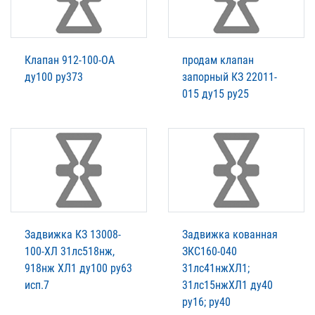
Клапан 912-100-ОА
продам клапан
ду100 ру373
запорный КЗ 22011-
015 ду15 ру25
Задвижка КЗ 13008-
Задвижка кованная
100-ХЛ 31лс518нж,
ЗКС160-040
918нж ХЛ1 ду100 ру63
31лс41нжХЛ1;
исп.7
31лс15нжХЛ1 ду40
ру16; ру40