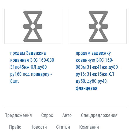
продам Задвижка
продам задвижку
кованная ЗКС 160-080
кованную ЗКС 160-
31лс45нж ХЛ ду80
080м 31нж41нж ду80
ру160 под приварку -
ру16; 31нж15нж ХЛ
8шт.
ду50, ду80 ру40
фланцевая
Предложения
Спрос
Авто
Спецпредложения
Прайс
Новости
Статьи
Компании