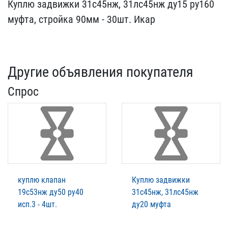
Куплю задвижки 31с45нж, ​31лс45нж ду15 ру160
муфт​а, стройка 90мм - 30шт. ​Икар
Другие объявления покупателя
Спрос
куплю клапан
Куплю задвижки
19с53нж ду50 ру40
31с45нж, 31лс45нж
исп.3 - 4шт.
ду20 муфта