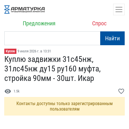
Предложения
Спрос
Найти
9 июля 2026 г. в 13:31
Куплю
Куплю задвижки 31с45нж, ​
31лс45нж ду15 ру160 муфт​а,
стройка 90мм - 30шт. ​Икар
visibility
favorite_border
1.5k
Контакты доступны только зарегистрированным
пользователям