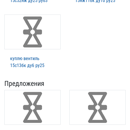
15с52нж ду25 ру63
15нж11бк ду10 ру25
куплю вентиль
15с13бк ду6 ру25
Предложения