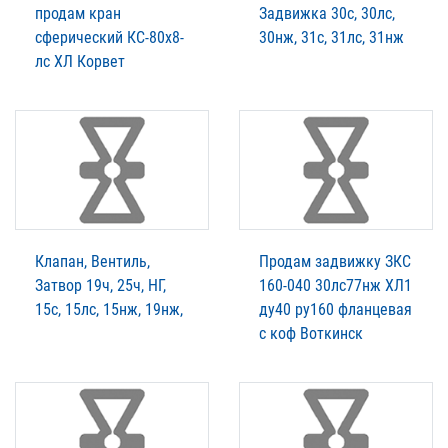
продам кран
Задвижка 30с, 30лс,
сферический КС-80х8-
30нж, 31с, 31лс, 31нж
лс ХЛ Корвет
Клапан, Вентиль,
Продам задвижку ЗКС
Затвор 19ч, 25ч, НГ,
160-040 30лс77нж ХЛ1
15с, 15лс, 15нж, 19нж,
ду40 ру160 фланцевая
с коф Воткинск