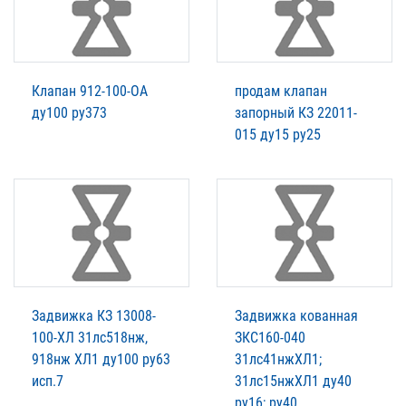
Клапан 912-100-ОА
продам клапан
ду100 ру373
запорный КЗ 22011-
015 ду15 ру25
Задвижка КЗ 13008-
Задвижка кованная
100-ХЛ 31лс518нж,
ЗКС160-040
918нж ХЛ1 ду100 ру63
31лс41нжХЛ1;
исп.7
31лс15нжХЛ1 ду40
ру16; ру40