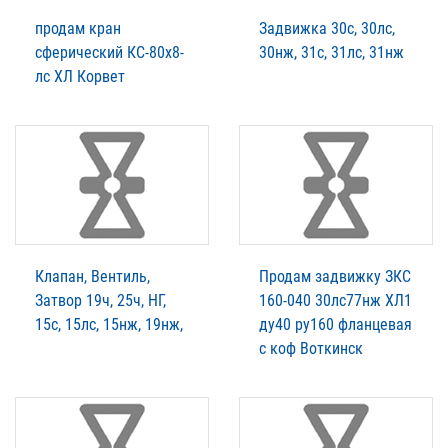
продам кран
Задвижка 30с, 30лс,
сферический КС-80х8-
30нж, 31с, 31лс, 31нж
лс ХЛ Корвет
Клапан, Вентиль,
Продам задвижку ЗКС
Затвор 19ч, 25ч, НГ,
160-040 30лс77нж ХЛ1
15с, 15лс, 15нж, 19нж,
ду40 ру160 фланцевая
с коф Воткинск