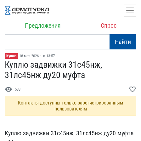
Предложения
Спрос
Найти
18 мая 2026 г. в 13:57
Куплю
Куплю задвижки 31с45нж, ​
31лс45нж ду20 муфта
visibility
favorite_border
533
Контакты доступны только зарегистрированным
пользователям
Куплю задвижки 31с45нж, ​31лс45нж ду20 муфта