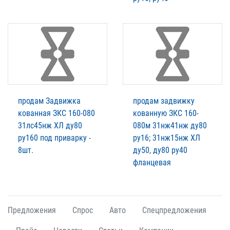
продам Задвижка
продам задвижку
кованная ЗКС 160-080
кованную ЗКС 160-
31лс45нж ХЛ ду80
080м 31нж41нж ду80
ру160 под приварку -
ру16; 31нж15нж ХЛ
8шт.
ду50, ду80 ру40
фланцевая
Предложения
Спрос
Авто
Спецпредложения