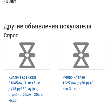
- 30​шт.
Другие объявления покупателя
Спрос
Куплю задвижки
куплю клапан
31с45нж, 31лс45нж
19с53нж ду50 ру40
ду15 ру160 муфта,
исп.3 - 4шт.
стройка 90мм - 30шт.
Икар