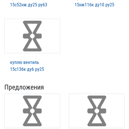
15с52нж ду25 ру63
15нж11бк ду10 ру25
куплю вентиль
15с13бк ду6 ру25
Предложения