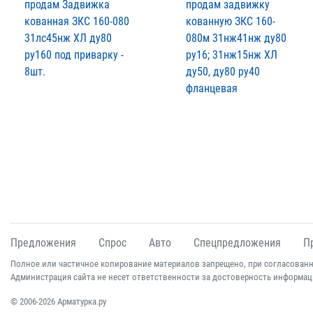
продам Задвижка
продам задвижку
кованная ЗКС 160-080
кованную ЗКС 160-
31лс45нж ХЛ ду80
080м 31нж41нж ду80
ру160 под приварку -
ру16; 31нж15нж ХЛ
8шт.
ду50, ду80 ру40
фланцевая
Предложения
Спрос
Авто
Спецпредложения
П
Полное или частичное копирование материалов запрещено, при согласованн
Администрация сайта не несет ответственности за достоверность информац
© 2006-2026 Арматурка.ру