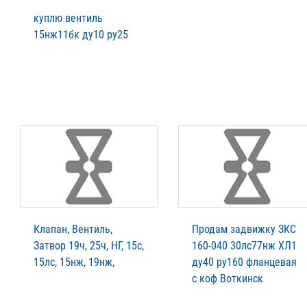
куплю вентиль
15нж11бк ду10 ру25
Клапан, Вентиль,
Продам задвижку ЗКС
Затвор 19ч, 25ч, НГ, 15с,
160-040 30лс77нж ХЛ1
15лс, 15нж, 19нж,
ду40 ру160 фланцевая
с коф Воткинск