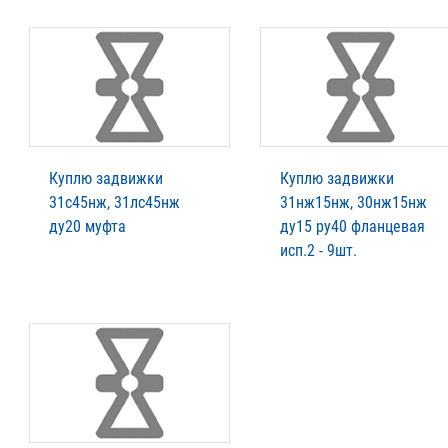
Куплю задвижки
Куплю задвижки
31с45нж, 31лс45нж
31нж15нж, 30нж15нж
ду20 муфта
ду15 ру40 фланцевая
исп.2 - 9шт.