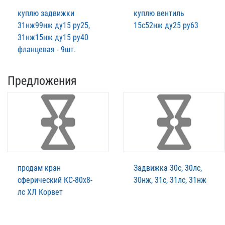
куплю задвижки
куплю вентиль
31нж99нж ду15 ру25,
15с52нж ду25 ру63
31нж15нж ду15 ру40
фланцевая - 9шт.
Предложения
продам кран
Задвижка 30с, 30лс,
сферический КС-80х8-
30нж, 31с, 31лс, 31нж
лс ХЛ Корвет