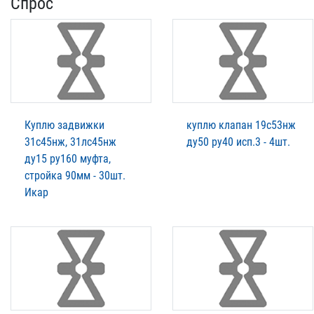
Спрос
Куплю задвижки
куплю клапан 19с53нж
31с45нж, 31лс45нж
ду50 ру40 исп.3 - 4шт.
ду15 ру160 муфта,
стройка 90мм - 30шт.
Икар