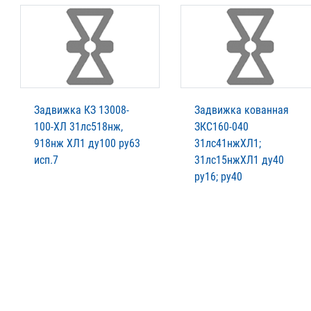
Задвижка КЗ 13008-
Задвижка кованная
100-ХЛ 31лс518нж,
ЗКС160-040
918нж ХЛ1 ду100 ру63
31лс41нжХЛ1;
исп.7
31лс15нжХЛ1 ду40
ру16; ру40