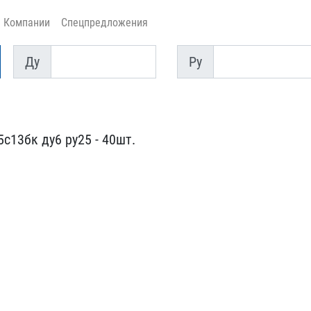
Компании
Спецпредложения
Ду
Py
Ду
Py
с13бк ду​6 ру25 - 40шт.