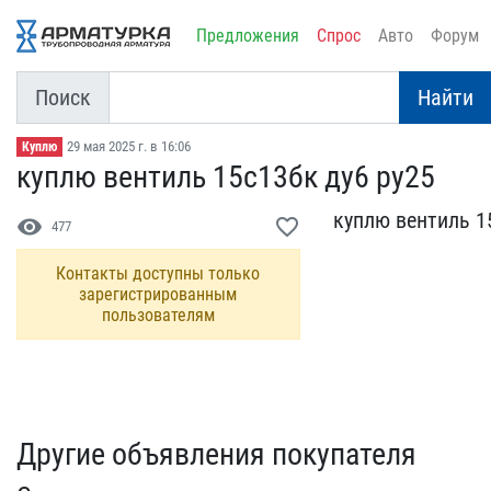
Предложения
Спрос
Авто
Форум
Поиск
Найти
29 мая 2025 г. в 16:06
Куплю
куплю вентиль 15с13бк ду​6 ру25
куплю вентиль 15
visibility
favorite_border
477
Контакты доступны только
зарегистрированным
пользователям
Другие объявления покупателя