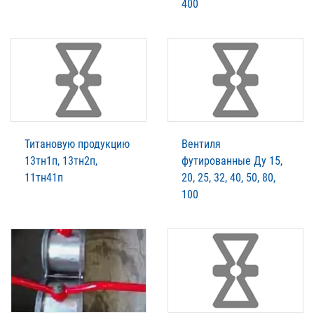
400
Титановую продукцию
Вентиля
13тн1п, 13тн2п,
футированные Ду 15,
11тн41п
20, 25, 32, 40, 50, 80,
100