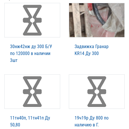
30нж42нж ду 300 Б/У
Задвижка Гранар
по 120000 в наличии
KR14 Ду 300
3шт
11тн40п, 11тн41п Ду
19ч19р Ду 800 по
50,80
наличию в Г.