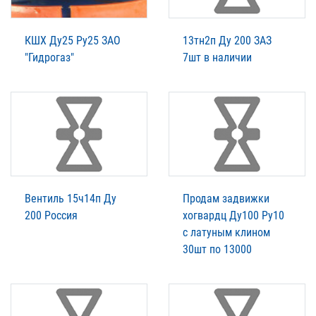
КШХ Ду25 Ру25 ЗАО
13тн2п Ду 200 ЗАЗ
"Гидрогаз"
7шт в наличии
Вентиль 15ч14п Ду
Продам задвижки
200 Россия
хогвардц Ду100 Ру10
с латуным клином
30шт по 13000