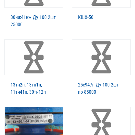
30нж41нж Ду 100 2шт
КШХ-50
25000
13тн2п, 13тн1п,
25с947п Ду 100 2шт
11тн41п, 30тн12п
по 85000