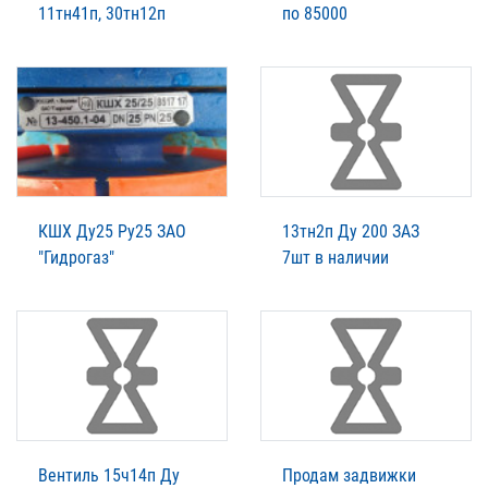
11тн41п, 30тн12п
по 85000
КШХ Ду25 Ру25 ЗАО
13тн2п Ду 200 ЗАЗ
"Гидрогаз"
7шт в наличии
Вентиль 15ч14п Ду
Продам задвижки