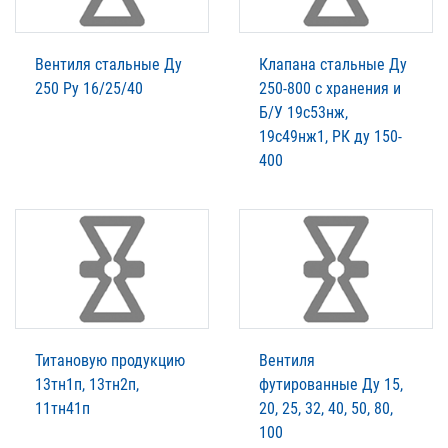
Вентиля стальные Ду
Клапана стальные Ду
250 Ру 16/25/40
250-800 с хранения и
Б/У 19с53нж,
19с49нж1, РК ду 150-
400
Титановую продукцию
Вентиля
13тн1п, 13тн2п,
футированные Ду 15,
11тн41п
20, 25, 32, 40, 50, 80,
100