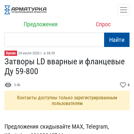
Предложения
Спрос
Найти
24 июля 2026 г. в 04:39
Куплю
Затворы LD вварные и фла​нцевые
Ду 59-800
visibility
favorite_border
3.4k
6
Контакты доступны только зарегистрированным
пользователям
Предложения скидывайте M​AX, Telegram,