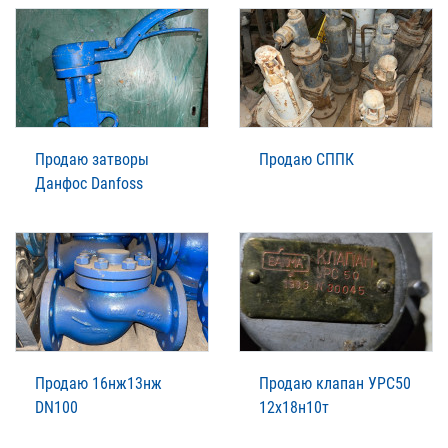
Продаю затворы
Продаю СППК
Данфос Danfoss
Продаю 16нж13нж
Продаю клапан УРС50
DN100
12х18н10т