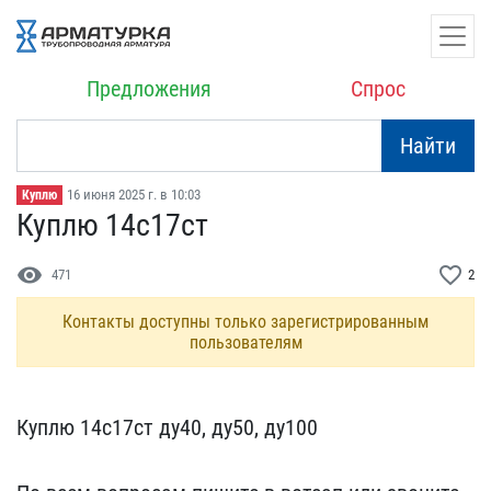
Предложения
Спрос
Найти
16 июня 2025 г. в 10:03
Куплю
Куплю 14с17ст
visibility
favorite_border
471
2
Контакты доступны только зарегистрированным
пользователям
Куплю 14с17ст ду40, ду50​, ду100