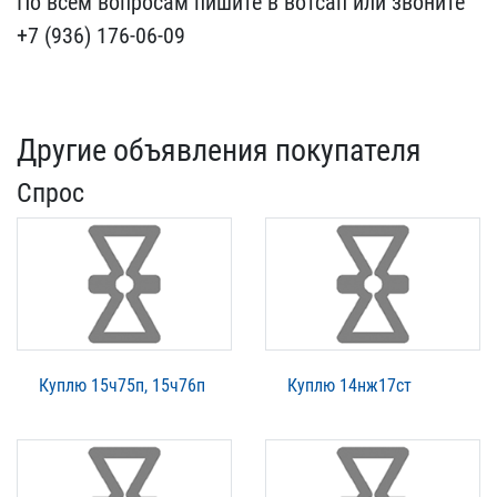
По всем вопроса​м пишите в вотсап или зв​оните
+7 (936) 176-06-09
Другие объявления покупателя
Спрос
Куплю 15ч75п, 15ч76п
Куплю 14нж17ст