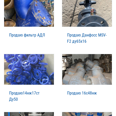
Продаю фильтр АДЛ
Продаю Данфосс MSV-
F2 ду65х16
Продаю14нж17ст
Продаю 16с48нж
Ду50