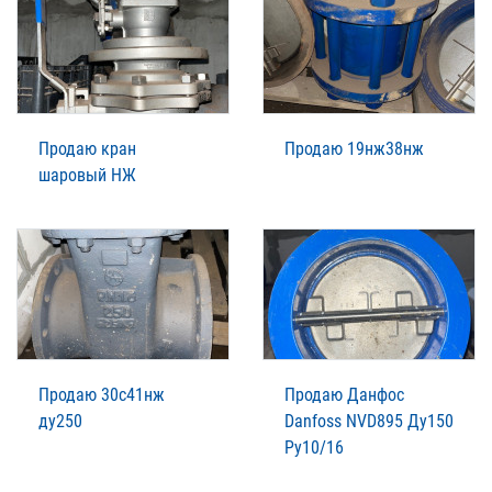
Продаю кран
Продаю 19нж38нж
шаровый НЖ
Продаю 30с41нж
Продаю Данфос
ду250
Danfoss NVD895 Ду150
Ру10/16