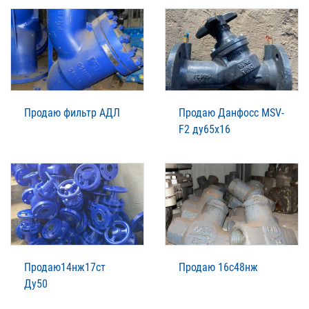
Продаю фильтр АДЛ
Продаю Данфосс MSV-
F2 ду65х16
Продаю14нж17ст
Продаю 16с48нж
Ду50