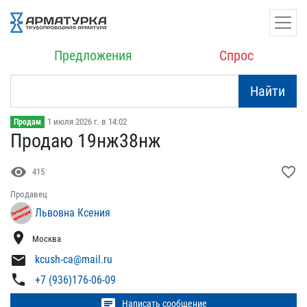
Предложения
Спрос
Найти
1 июля 2026 г. в 14:02
Продам
Продаю 19нж38нж
visibility
favorite_border
415
Продавец
Львовна Ксения
location_on
Москва
mail
kcush-ca@mail.ru
phone
+7 (936)176-06-09
chat
Написать сообщение