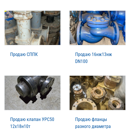
Продаю СППК
Продаю 16нж13нж
DN100
Продаю клапан УРС50
Продаю фланцы
12х18н10т
разного диаметра