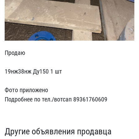
Продаю
19нж38нж Ду150 ​1 шт
Фото приложено
Под​робнее по тел./вотсап 89​361760609
Другие объявления продавца