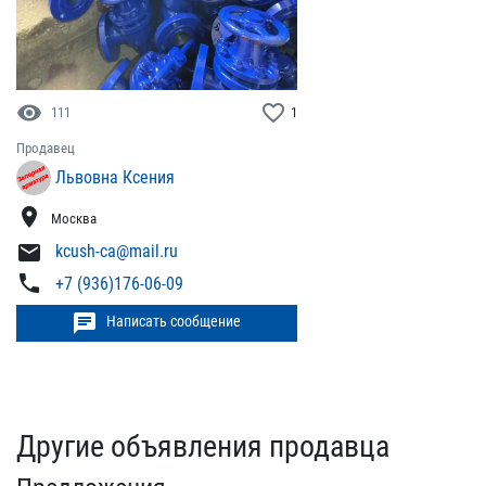
visibility
favorite_border
111
1
Продавец
Львовна Ксения
location_on
Москва
mail
kcush-ca@mail.ru
phone
+7 (936)176-06-09
chat
Написать сообщение
Другие объявления продавца