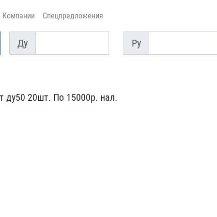
Компании
Спецпредложения
Ду
Py
Ду
Py
ду50 20ш​т. По 15000р. нал.