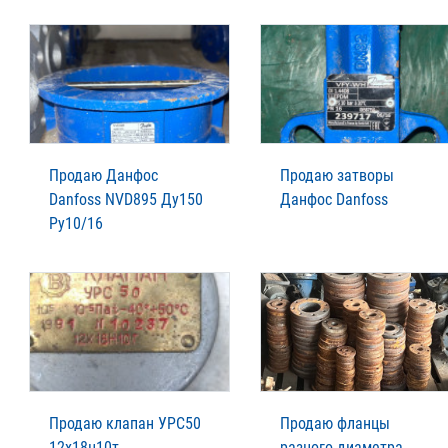
Продаю Данфос
Продаю затворы
Danfoss NVD895 Ду150
Данфос Danfoss
Ру10/16
Продаю клапан УРС50
Продаю фланцы
12х18н10т
разного диаметра