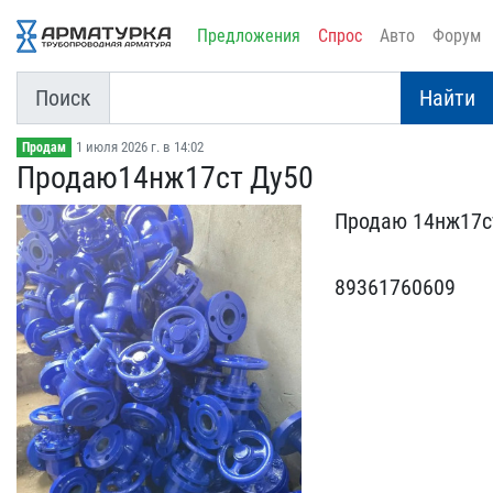
Предложения
Спрос
Авто
Форум
Поиск
Найти
1 июля 2026 г. в 14:02
Продам
Продаю14нж17ст Ду50
Продаю 14нж17ст 
8936​1760609