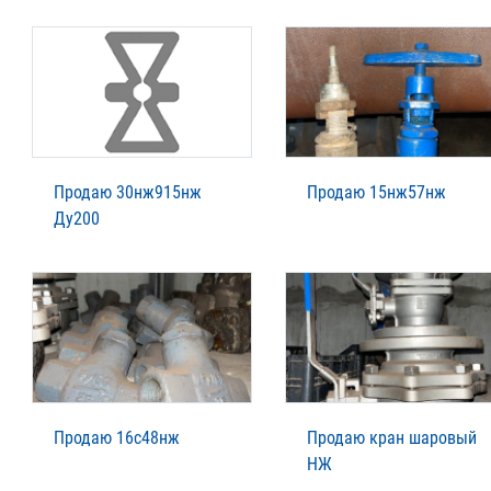
Продаю 30нж915нж
Продаю 15нж57нж
Ду200
Продаю 16с48нж
Продаю кран шаровый
НЖ