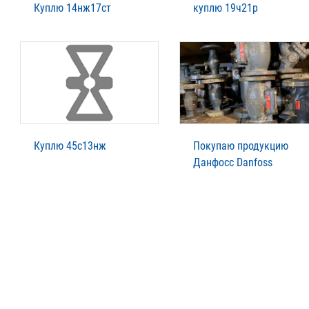
Куплю 14нж17ст
куплю 19ч21р
Куплю 45с13нж
Покупаю продукцию
Данфосс Danfoss