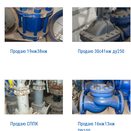
Продаю 19нж38нж
Продаю 30с41нж ду250
Продаю СППК
Продаю 16нж13нж
DN100