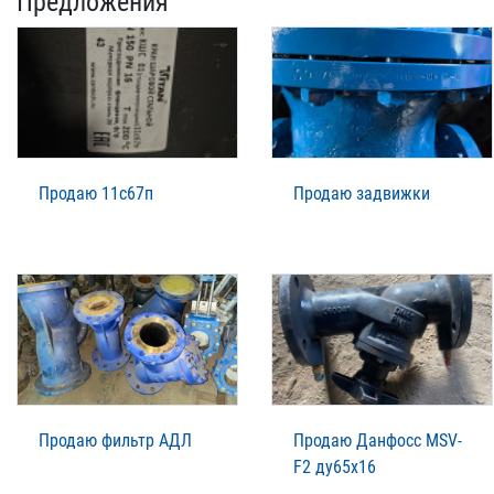
Предложения
Продаю 11с67п
Продаю задвижки
Продаю фильтр АДЛ
Продаю Данфосс MSV-
F2 ду65х16