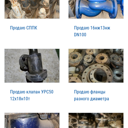
Продаю СППК
Продаю 16нж13нж
DN100
Продаю клапан УРС50
Продаю фланцы
12х18н10т
разного диаметра