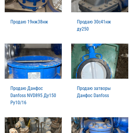
Продаю 19нж38нж
Продаю 30с41нж
ду250
Продаю Данфос
Продаю затворы
Danfoss NVD895 Ду150
Данфос Danfoss
Ру10/16