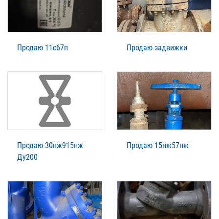
Продаю 11с67п
Продаю задвижки
Продаю 30нж915нж
Продаю 15нж57нж
Ду200