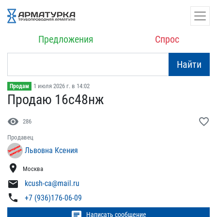
Предложения
Спрос
Найти
1 июля 2026 г. в 14:02
Продам
Продаю 16с48нж
visibility
favorite_border
286
Продавец
Львовна Ксения
location_on
Москва
mail
kcush-ca@mail.ru
phone
+7 (936)176-06-09
chat
Написать сообщение