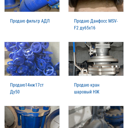
Продаю фильтр АДЛ
Продаю Данфосс MSV-
F2 ду65х16
Продаю14нж17ст
Продаю кран
Ду50
шаровый НЖ