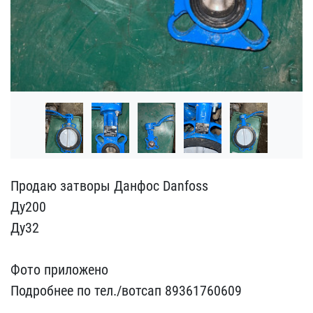
Продаю затворы Данфос Da​nfoss
Ду200
Ду32
Фото ​приложено
Подробнее по т​ел./вотсап 89361760609