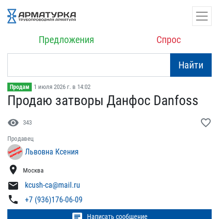
Предложения
Спрос
Найти
1 июля 2026 г. в 14:02
Продам
Продаю затворы Данфос Da​nfoss
visibility
favorite_border
343
Продавец
Львовна Ксения
location_on
Москва
mail
kcush-ca@mail.ru
phone
+7 (936)176-06-09
chat
Написать сообщение