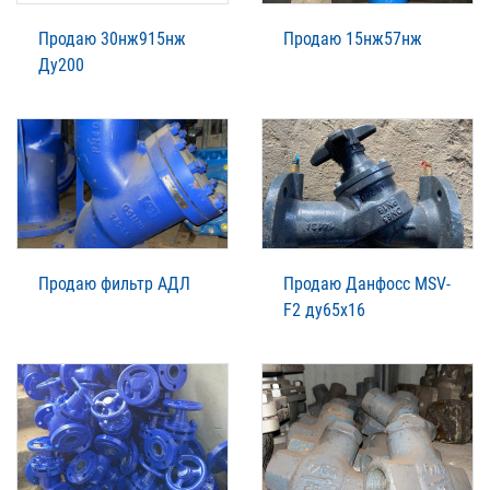
Продаю 30нж915нж
Продаю 15нж57нж
Ду200
Продаю фильтр АДЛ
Продаю Данфосс MSV-
F2 ду65х16