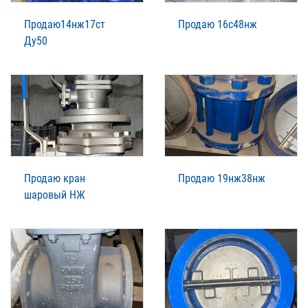
Продаю14нж17ст
Продаю 16с48нж
Ду50
Продаю кран
Продаю 19нж38нж
шаровый НЖ