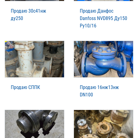
Продаю 30с41нж
Продаю Данфос
ду250
Danfoss NVD895 Ду150
Ру10/16
Продаю СППК
Продаю 16нж13нж
DN100