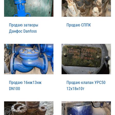
Продаю затворы
Продаю СППК
Данфос Danfoss
Продаю 16нж13нж
Продаю клапан УРС50
DN100
12х18н10т