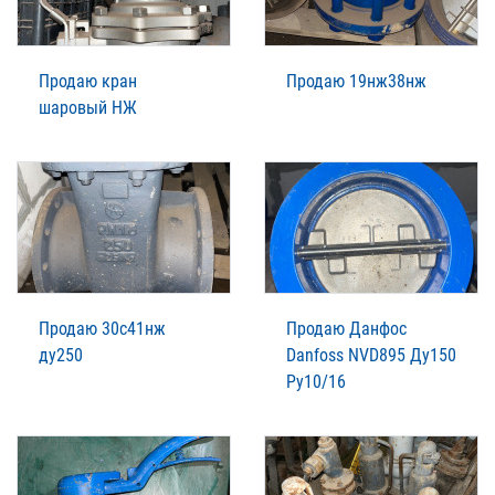
Продаю кран
Продаю 19нж38нж
шаровый НЖ
Продаю 30с41нж
Продаю Данфос
ду250
Danfoss NVD895 Ду150
Ру10/16