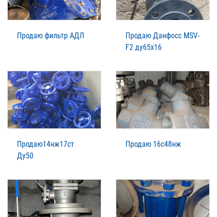
Продаю фильтр АДЛ
Продаю Данфосс MSV-
F2 ду65х16
Продаю14нж17ст
Продаю 16с48нж
Ду50