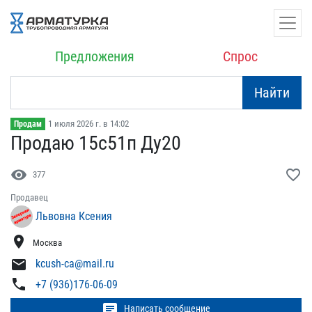
Предложения
Спрос
Найти
1 июля 2026 г. в 14:02
Продам
Продаю 15с51п Ду20
visibility
favorite_border
377
Продавец
Львовна Ксения
location_on
Москва
mail
kcush-ca@mail.ru
phone
+7 (936)176-06-09
chat
Написать сообщение