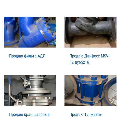
Продаю фильтр АДЛ
Продаю Данфосс MSV-
F2 ду65х16
Продаю кран шаровый
Продаю 19нж38нж