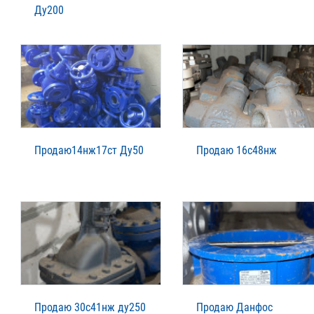
Ду200
Продаю14нж17ст Ду50
Продаю 16с48нж
Продаю 30с41нж ду250
Продаю Данфос