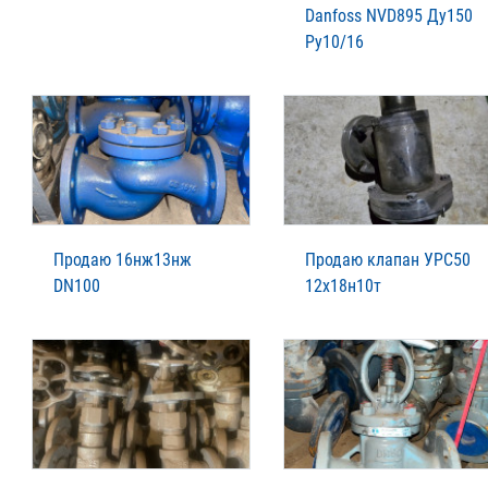
Danfoss NVD895 Ду150
Ру10/16
Продаю 16нж13нж
Продаю клапан УРС50
DN100
12х18н10т