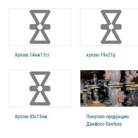
Куплю 14нж17ст
куплю 19ч21р
Куплю 45с13нж
Покупаю продукцию
Данфосс Danfoss