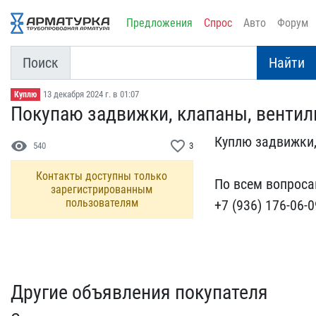
Предложения
Спрос
Авто
Форум
Поиск
Найти
13 декабря 2024 г. в 01:07
Куплю
Покупаю задвижки, клапан​ы, вентил
Куплю задвижки,
visibility
favorite_border
540
3
Контакты доступны только
По всем​ вопроса
зарегистрированным
пользователям
+7 (936) 1​76-06-0
Другие объявления покупателя