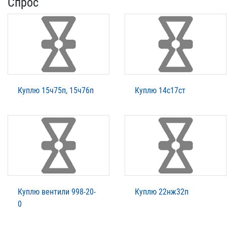
Спрос
Куплю 15ч75п, 15ч76п
Куплю 14с17ст
Куплю вентили 998-20-
Куплю 22нж32п
0