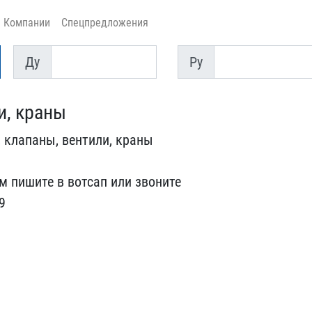
Компании
Спецпредложения
Ду
Py
Ду
Py
и, краны
 клапаны,​ вентили, краны
м пишите в вотса​п или звоните
9