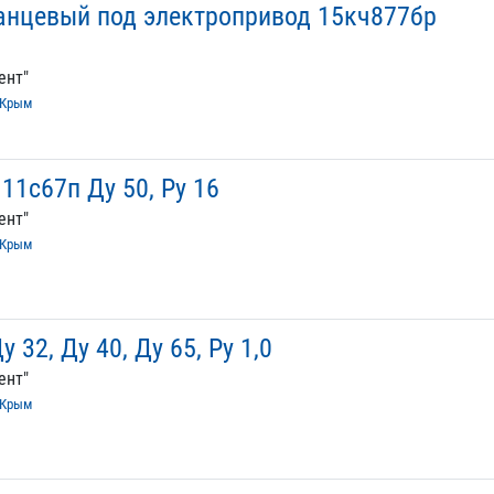
анцевый под электропривод 15кч877бр
ент"
Крым
1с67п Ду 50, Ру 16
ент"
Крым
у 32, Ду 40, Ду 65, Ру 1,0
ент"
Крым