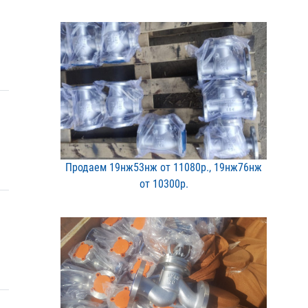
Продаем 19нж53нж от 1108​0р., 19нж76нж
от 10300р​.