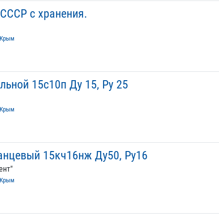
СССР с хранения.
Крым
льной 15с10п Ду 15, Ру 25
Крым
анцевый 15кч16нж Ду50, Ру16
ент"
Крым