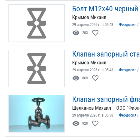
Болт М12х40 черный 
Крымов Михаил
29 апреля 2026 г. в 05:43
Феодосия
/
visibility
favorite_border
203
Клапан запорный ста
Крымов Михаил
29 апреля 2026 г. в 05:43
Феодосия
/
visibility
favorite_border
869
Клапан запорный фл
Щелканов Михаил – ООО "Фиол
29 апреля 2026 г. в 05:38
Феодосия
/
visibility
favorite_border
920