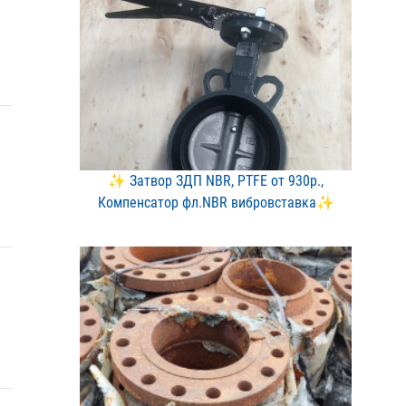
✨ Затвор ЗДП NBR, PTFE о​т 930р.,
Компенсатор фл.​NBR вибровставка✨