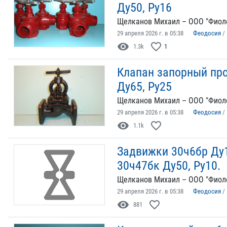
Ду50, Ру16
Щелканов Михаил – ООО "Фиол
29 апреля 2026 г. в 05:38
Феодосия
/
visibility
favorite_border
1.3k
1
Клапан запорный про
Ду65, Ру25
Щелканов Михаил – ООО "Фиол
29 апреля 2026 г. в 05:38
Феодосия
/
visibility
favorite_border
1.1k
Задвижки 30ч6бр Ду10
30ч47бк Ду50, Ру10.
Щелканов Михаил – ООО "Фиол
29 апреля 2026 г. в 05:38
Феодосия
/
visibility
favorite_border
881