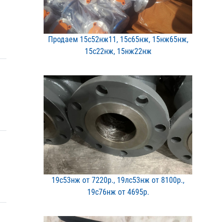
Продаем 15с52нж11, 15с65​нж, 15нж65нж,
15с22нж, 1​5нж22нж
19с53нж от 7220р., 19лс5​3нж от 8100р.,
19с76нж о​т 4695р.