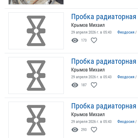
Пробка радиаторная ч
Крымов Михаил
29 апреля 2026 г. в 05:43
Феодосия
/
visibility
favorite_border
173
Пробка радиаторная ч
Крымов Михаил
29 апреля 2026 г. в 05:43
Феодосия
/
visibility
favorite_border
187
Пробка радиаторная ч
Крымов Михаил
29 апреля 2026 г. в 05:43
Феодосия
/
visibility
favorite_border
293