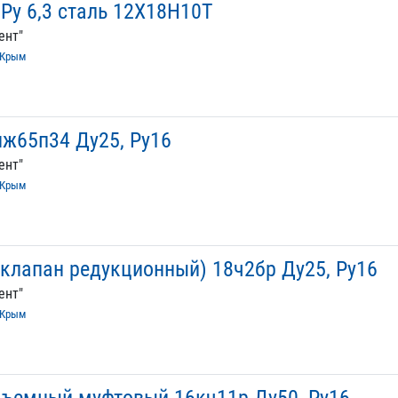
Ру 6,3 сталь 12Х18Н10Т
ент"
Крым
ж65п34 Ду25, Ру16
ент"
Крым
(клапан редукционный) 18ч2бр Ду25, Ру16
ент"
Крым