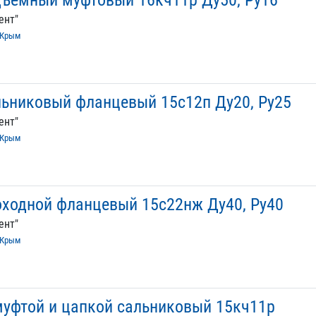
дъемный муфтовый 16кч11р Ду50, Ру16
ент"
Крым
льниковый фланцевый 15с12п Ду20, Ру25
ент"
Крым
оходной фланцевый 15с22нж Ду40, Ру40
ент"
Крым
муфтой и цапкой сальниковый 15кч11р