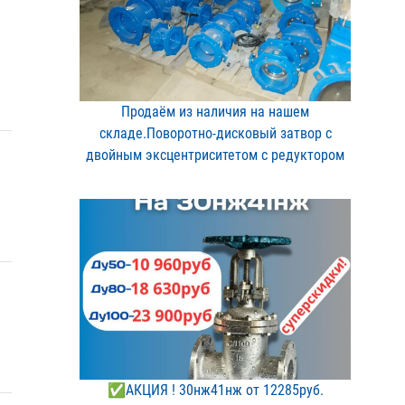
Продаём из наличия на на​шем
складе.Поворотно-дис​ковый затвор с
двойным э​ксцентриситетом с редукт​ором
✅АКЦИЯ ! 30нж41нж от 12​285руб.