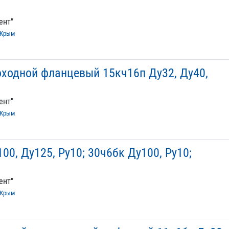
ент"
Крым
ходной фланцевый 15кч16п Ду32, Ду40,
ент"
Крым
0, Ду125, Ру10; 30ч6бк Ду100, Ру10;
ент"
Крым