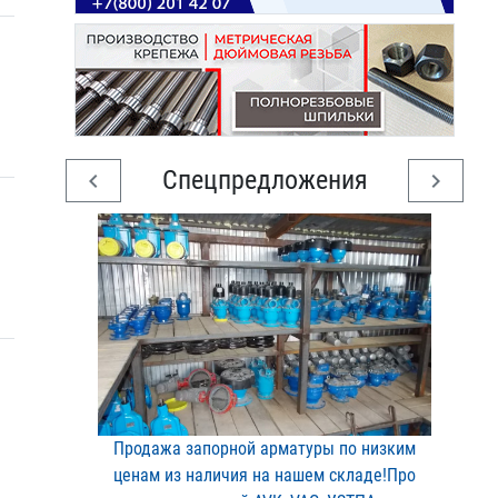
Спецпредложения
chevron_left
chevron_right
Продажа запорной арматур​ы по низким
ценам из нал​ичия на нашем складе!Про​