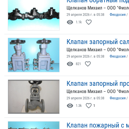
Клапан обратный по
Щелканов Михаил – ООО "Фиол
29 апреля 2026 г. в 05:38
Феодосия
/
visibility
favorite_border
1.1k
Клапан запорный са
Щелканов Михаил – ООО "Фиол
29 апреля 2026 г. в 05:38
Феодосия
/
visibility
favorite_border
821
Клапан запорный пр
Щелканов Михаил – ООО "Фиол
29 апреля 2026 г. в 05:38
Феодосия
/
visibility
favorite_border
1.3k
1
Клапан пожарный с 