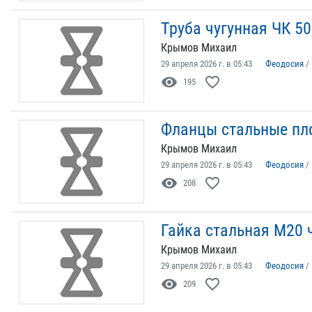
Труба чугунная ЧК 50
Крымов Михаил
29 апреля 2026 г. в 05:43
Феодосия
/
visibility
favorite_border
195
Фланцы стальные пло
Крымов Михаил
29 апреля 2026 г. в 05:43
Феодосия
/
visibility
favorite_border
208
Гайка стальная М20 
Крымов Михаил
29 апреля 2026 г. в 05:43
Феодосия
/
visibility
favorite_border
209