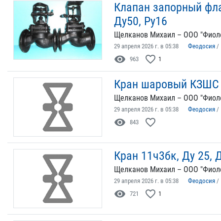
Клапан запорный фл
Ду50, Ру16
Щелканов Михаил – ООО "Фиол
29 апреля 2026 г. в 05:38
Феодосия
/
visibility
favorite_border
963
1
Кран шаровый КЗШС 1
Щелканов Михаил – ООО "Фиол
29 апреля 2026 г. в 05:38
Феодосия
/
visibility
favorite_border
843
Кран 11ч3бк, Ду 25, Д
Щелканов Михаил – ООО "Фиол
29 апреля 2026 г. в 05:38
Феодосия
/
visibility
favorite_border
721
1