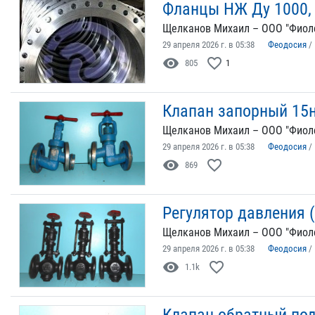
Фланцы НЖ Ду 1000, 
Щелканов Михаил – ООО "Фиол
29 апреля 2026 г. в 05:38
Феодосия
/
visibility
favorite_border
805
1
Клапан запорный 15н
Щелканов Михаил – ООО "Фиол
29 апреля 2026 г. в 05:38
Феодосия
/
visibility
favorite_border
869
Регулятор давления 
Щелканов Михаил – ООО "Фиол
29 апреля 2026 г. в 05:38
Феодосия
/
visibility
favorite_border
1.1k