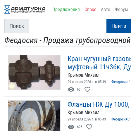
Предложения
Спрос
Авто
Форум
Поиск
Найти
Феодосия - Продажа трубопроводной
Кран чугунный газо
муфтовый 11ч3бк, Ду 
Крымов Михаил
29 апреля 2026 г. в 05:49
Феодосия
/
visibility
favorite_border
65
Фланцы НЖ Ду 1000, 
Крымов Михаил
29 апреля 2026 г. в 05:43
Феодосия
/
visibility
favorite_border
626