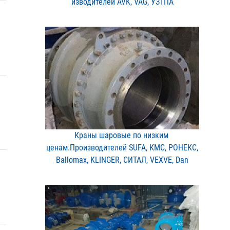
изводителей AVK, VAG, УЗ​ТПА
Краны шаровые по низким ​
ценам.Производителей SUF​A, КМС, РОНЕКС,
Ballomax​, KLINGER, СИТАЛ, VEXVE,​ Dan