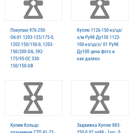
Покупаю 976-250-
Куплю 1126-150-кз/цз/
Об-01 1203-125/175-0,
э/м Ру98 Ду150 1123-
1202-150/150-0, 1203-
100-кз/цз/э/ 01 Ру98
150/200-ОА, 392-
Ду100 цена фото и
175/95-ОГ, 530-
как далеко
150/150-ОВ
Купим Кольцо
Задвижка Куплю 883-
разъемное СТП 41-72-
250-0 02 ру98 - 1шт -Э