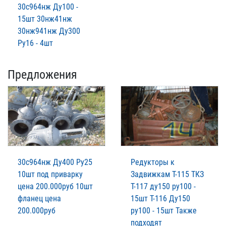
30с964нж Ду100 -
15шт 30нж41нж
30нж941нж Ду300
Ру16 - 4шт
Предложения
30с964нж Ду400 Ру25
Редукторы к
10шт под приварку
Задвижкам Т-115 ТКЗ
цена 200.000руб 10шт
Т-117 ду150 ру100 -
фланец цена
15шт Т-116 Ду150
200.000руб
ру100 - 15шт Также
подходят