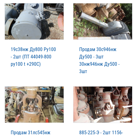
19с38нж Ду800 Ру100
Продам 30с946нж
- 2шт (ПТ 44049-800
Ду500 - 3шт
ру100 t +290C)
30нж946нж Ду500 -
3шт
Продам 31лс545нж
885-225-Э - 2шт 1156-