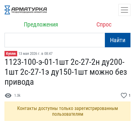
Предложения
Спрос
Найти
13 мая 2026 г. в 08:47
Куплю
1123-100-э-01-1шт 2с-27-​2н ду200-
1шт 2с-27-1э ду​150-1шт можно без
привод​а
visibility
favorite_border
1.3k
1
Контакты доступны только зарегистрированным
пользователям