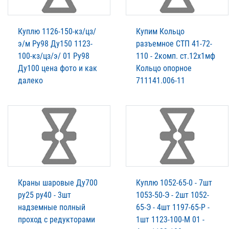
Куплю 1126-150-кз/цз/
Купим Кольцо
э/м Ру98 Ду150 1123-
разъемное СТП 41-72-
100-кз/цз/э/ 01 Ру98
110 - 2комп. ст.12х1мф
Ду100 цена фото и как
Кольцо опорное
далеко
711141.006-11
Краны шаровые Ду700
Куплю 1052-65-0 - 7шт
ру25 ру40 - 3шт
1053-50-Э - 2шт 1052-
надземные полный
65-Э - 4шт 1197-65-Р -
проход с редукторами
1шт 1123-100-М 01 -