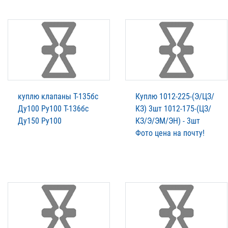
куплю клапаны Т-135бс
Куплю 1012-225-(Э/ЦЗ/
Ду100 Ру100 Т-136бс
КЗ) 3шт 1012-175-(ЦЗ/
Ду150 Ру100
КЗ/Э/ЭМ/ЭН) - 3шт
Фото цена на почту!