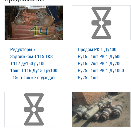
Редукторы к
Продам РК-1 Ду400
Задвижкам Т-115 ТКЗ
Ру16 - 1шт РК-1 Ду600
Т-117 ду150 ру100 -
Ру16 - 2шт РК 1 Ду700
15шт Т-116 Ду150 ру100
Ру25 - 1шт РК 1 Ду1000
- 15шт Также подходят
Ру25 - 1шт