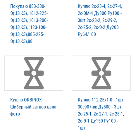
Покупаю 883-300-
Куплю 2с-28-4, 2с-27-4,
Э(ЦЗ,КЗ), 1012-225-
2с-ЭМ-4 Ду300 Ру100 -
Э(ЦЗ,КЗ), 1013-200-
3шт 2с-28-2, 2с-29-2,
Э(ЦЗ,КЗ),1123-100-
2с-25-2, 2с-Э-2 Ду200
Э(ЦЗ,КЗ),885-225-
Ру64/100
Э(ЦЗ,КЗ),88
Куплю ORBINOX
Куплю 112-25х1-0 - 1шт
Шиберный затвор цена
30с907нж Ду500 - 3шт
фото
2с-25-1, 2с-27-1, 2с-28-1,
2с-Э-1 Ду150 Ру100 -
1шт