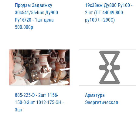
Продам Задвижку
19с38нж Ду800 Ру100 -
30с541/564нж Ду900
2шт (ПТ 44049-800
Ру16/20 - 1шт цена
ру100 t +290C)
500.000р
885-225-Э - 2шт 1156-
Арматура
150-0-3шт 1012-175-ЭН -
Энергетическая
3шт