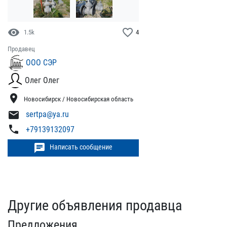
visibility
favorite_border
1.5k
4
Продавец
ООО СЭР
Олег Олег
location_on
Новосибирск / Новосибирская область
mail
sertpa@ya.ru
phone
+79139132097
chat
Написать сообщение
Другие объявления продавца
Предложения