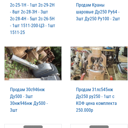
2с-25-1Н - 1шт 2с-29-2Н
Продам Краны
- 8шт 2с-28-3Н - 3шт
шаровые Ду250 Ру64 -
2с-28-4Н - 5шт 2с-26-5Н
3шт Ду250 Ру100 - 2шт
- 1шт 1511-200-ЦЗ - 1шт
1511-25
Продам 30с946нж
Продам 31лс545нж
Ду500 - 3шт
Ду250 ру250 - 1шт с
30нж946нж Ду500 -
КОФ цена комплекта
3шт
250.000р