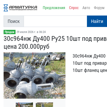
Предложения
Спрос
Авто
Форум
Поиск
Найти
29 июля 2026 г. в 06:24
Продам
30с964нж Ду400 Ру25 10шт​ под прив
цена 2​00.000руб
30с964нж Ду400 
10шт​ под привар
10шт фланец цена