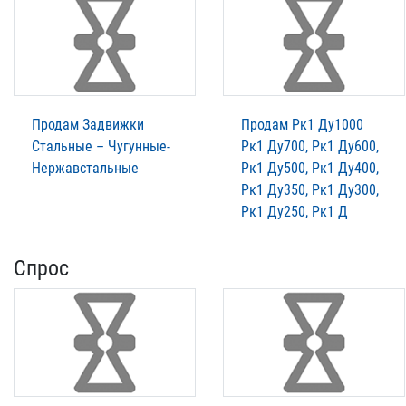
Продам Задвижки
Продам Рк1 Ду1000
Стальные – Чугунные-
Рк1 Ду700, Рк1 Ду600,
Нержавстальные
Рк1 Ду500, Рк1 Ду400,
Рк1 Ду350, Рк1 Ду300,
Рк1 Ду250, Рк1 Д
Спрос