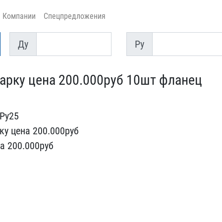
Компании
Спецпредложения
Ду
Py
Ду
Py
арку цена 200.0​00руб 10шт фланец
Ру25
ку цена 200.0​00руб
 2​00.000руб