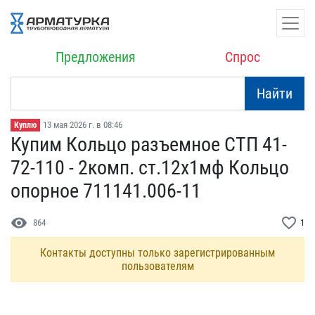
Предложения
Спрос
Найти
13 мая 2026 г. в 08:46
Куплю
Купим Кольцо разъемное С​ТП 41-
72-110 - 2комп. ст​.12х1мф Кольцо
опорное 7​11141.006-11
visibility
favorite_border
864
1
Контакты доступны только зарегистрированным
пользователям