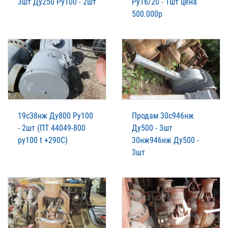
3шт Ду250 Ру100 - 2шт
Ру16/20 - 1шт цена
500.000р
19с38нж Ду800 Ру100
Продам 30с946нж
- 2шт (ПТ 44049-800
Ду500 - 3шт
ру100 t +290C)
30нж946нж Ду500 -
3шт