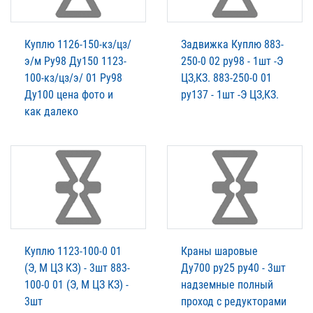
Куплю 1126-150-кз/цз/
Задвижка Куплю 883-
э/м Ру98 Ду150 1123-
250-0 02 ру98 - 1шт -Э
100-кз/цз/э/ 01 Ру98
ЦЗ,КЗ. 883-250-0 01
Ду100 цена фото и
ру137 - 1шт -Э ЦЗ,КЗ.
как далеко
Куплю 1123-100-0 01
Краны шаровые
(Э, М ЦЗ КЗ) - 3шт 883-
Ду700 ру25 ру40 - 3шт
100-0 01 (Э, М ЦЗ КЗ) -
надземные полный
3шт
проход с редукторами