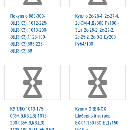
Покупаю 883-300-
Куплю 2с-28-4, 2с-27-4,
Э(ЦЗ,КЗ), 1012-225-
2с-ЭМ-4 Ду300 Ру100 -
Э(ЦЗ,КЗ), 1013-200-
3шт 2с-28-2, 2с-29-2,
Э(ЦЗ,КЗ),1123-100-
2с-25-2, 2с-Э-2 Ду200
Э(ЦЗ,КЗ),885-225-
Ру64/100
Э(ЦЗ,КЗ),88
КУПЛЮ 1013-175-
Купим ORBINOX
0(ЭН,Э,КЗ,ЦЗ) 1013-
Шиберный затвор
200-0(ЭН,Э,КЗ,ЦЗ)
ЕХ-01-150-ISO-E Ду150
1123-100-0 (М, ЭН,Э,КЗ
Ру10 с