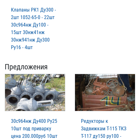
Клапаны РК1 Ду300 -
2шт 1052-65-0 - 22шт
30с964нж Ду100 -
15шт 30нж41нж
30нж941нж Ду300
Ру16 - 4шт
Предложения
30с964нж Ду400 Ру25
Редукторы к
10шт под приварку
Задвижкам Т-115 ТКЗ
цена 200.000руб 10шт
Т-117 ду150 ру100 -