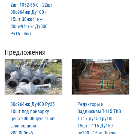
2шт 1052-65-0 - 22шт
30с964нж Ду100 -
15шт 30нж41нж
30нж941нж Ду300
Ру16 - 4шт
Предложения
30с964нж Ду400 Ру25
Редукторы к
10шт под приварку
Задвижкам Т-115 ТКЗ
цена 200.000руб 10шт
Т-117 ду150 ру100 -
фланец цена
15шт Т-116 Ду150
200.000руб
ру100 - 15шт Также