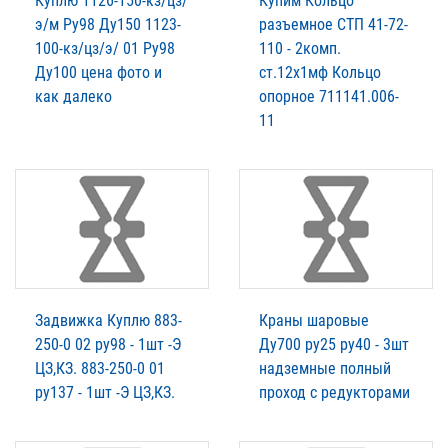
Куплю 1126-150-кз/цз/
Купим Кольцо
э/м Ру98 Ду150 1123-
разъемное СТП 41-72-
100-кз/цз/э/ 01 Ру98
110 - 2комп.
Ду100 цена фото и
ст.12х1мф Кольцо
как далеко
опорное 711141.006-
11
Задвижка Куплю 883-
Краны шаровые
250-0 02 ру98 - 1шт -Э
Ду700 ру25 ру40 - 3шт
ЦЗ,КЗ. 883-250-0 01
надземные полный
ру137 - 1шт -Э ЦЗ,КЗ.
проход с редукторами