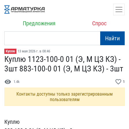
Предложения
Спрос
Найти
13 мая 2026 г. в 08:46
Куплю
Куплю 1123-100-0 01 (Э,​ М ЦЗ КЗ) -
3шт 883-100-​0 01 (Э, М ЦЗ КЗ) - 3шт
visibility
favorite_border
1.4k
1
Контакты доступны только зарегистрированным
пользователям
Куплю