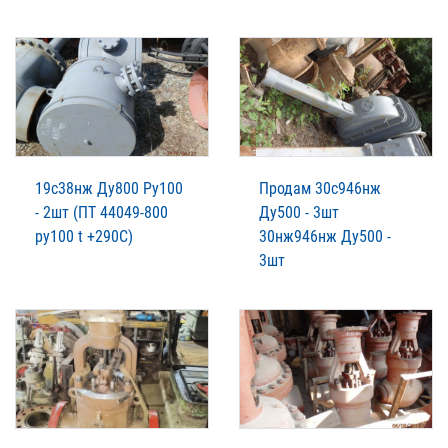
19с38нж Ду800 Ру100
Продам 30с946нж
- 2шт (ПТ 44049-800
Ду500 - 3шт
ру100 t +290C)
30нж946нж Ду500 -
3шт