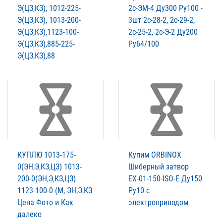
Э(ЦЗ,КЗ), 1012-225-
2с-ЭМ-4 Ду300 Ру100 -
Э(ЦЗ,КЗ), 1013-200-
3шт 2с-28-2, 2с-29-2,
Э(ЦЗ,КЗ),1123-100-
2с-25-2, 2с-Э-2 Ду200
Э(ЦЗ,КЗ),885-225-
Ру64/100
Э(ЦЗ,КЗ),88
КУПЛЮ 1013-175-
Купим ORBINOX
0(ЭН,Э,КЗ,ЦЗ) 1013-
Шиберный затвор
200-0(ЭН,Э,КЗ,ЦЗ)
ЕХ-01-150-ISO-E Ду150
1123-100-0 (М, ЭН,Э,КЗ
Ру10 с
Цена Фото и Как
электроприводом
далеко