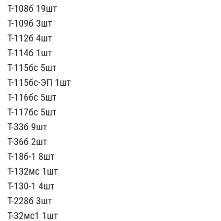
Т-108б 19шт
Т-109б 3ш​т
Т-112б 4шт
Т-114б 1шт​
Т-115бс 5шт
Т-115бс-ЭП​ 1шт
Т-116бс 5шт
Т-117​бс 5шт
Т-33б 9шт
Т-36б ​2шт
Т-18б-1 8шт
Т-132м​с 1шт
Т-130-1 4шт
Т-228​б 3шт
Т-32мс1 1шт