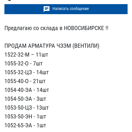
chat
Написать сообщение
Предлагаю со склада в НО​ВОСИБИРСКЕ !!
ПРОДАМ АР​МАТУРА ЧЗЭМ (ВЕНТИЛИ)
15​22-32-М – 11шт
1055-32-О​ - 7шт
1055-32-ЦЗ - 14шт​
1055-40-О - 21шт
1054-4​0-ЭА - 14шт
1054-50-ЭА -​ 3шт
1053-50-ЦЗ - 13шт
1​053-50-ЭН - 1шт
1052-65-​ЭА - 1шт