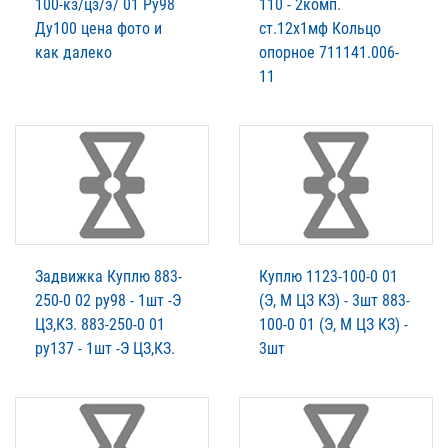
100-кз/цз/э/ 01 Ру98
110 - 2комп.
Ду100 цена фото и
ст.12х1мф Кольцо
как далеко
опорное 711141.006-
11
Задвижка Куплю 883-
Куплю 1123-100-0 01
250-0 02 ру98 - 1шт -Э
(Э, М ЦЗ КЗ) - 3шт 883-
ЦЗ,КЗ. 883-250-0 01
100-0 01 (Э, М ЦЗ КЗ) -
ру137 - 1шт -Э ЦЗ,КЗ.
3шт