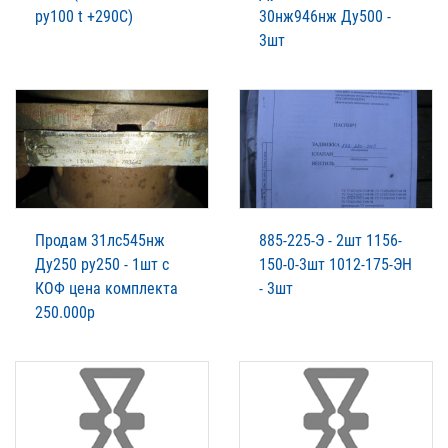
ру100 t +290C)
30нж946нж Ду500 -
3шт
Продам 31лс545нж
885-225-Э - 2шт 1156-
Ду250 ру250 - 1шт с
150-0-3шт 1012-175-ЭН
КОФ цена комплекта
- 3шт
250.000р