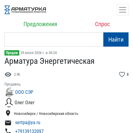
Предложения
Спрос
Найти
29 июля 2026 г. в 06:24
Продам
Арматура Энергетическая
visibility
favorite_border
2.9k
8
Продавец
ООО СЭР
Олег Олег
location_on
Новосибирск / Новосибирская область
mail
sertpa@ya.ru
phone
+79139132097