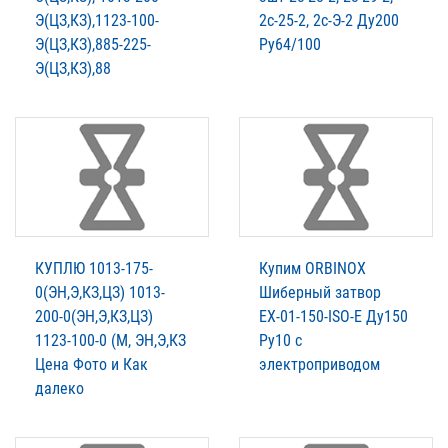
Э(ЦЗ,КЗ),1123-100-
2с-25-2, 2с-Э-2 Ду200
Э(ЦЗ,КЗ),885-225-
Ру64/100
Э(ЦЗ,КЗ),88
КУПЛЮ 1013-175-
Купим ORBINOX
0(ЭН,Э,КЗ,ЦЗ) 1013-
Шиберный затвор
200-0(ЭН,Э,КЗ,ЦЗ)
ЕХ-01-150-ISO-E Ду150
1123-100-0 (М, ЭН,Э,КЗ
Ру10 с
Цена Фото и Как
электроприводом
далеко