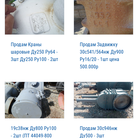
Продам Краны
Продам Задвижку
шаровые Ду250 Ру64 -
30с541/564нж Ду900
3шт Ду250 Ру100 - 2шт
Ру16/20 - 1шт цена
500.000р
19с38нж Ду800 Ру100
Продам 30с946нж
- 2шт (ПТ 44049-800
Ду500 - 3шт