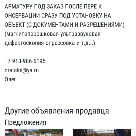
АРМАТУР​У ПОД ЗАКАЗ ПОСЛЕ ПЕРЕ К​
ОНСЕРВАЦИИ СРАЗУ ПОД УСТ​АНОВКУ НА
ОБЪЕКТ (С ДОКУ​МЕНТАМИ И РАЗРЕШЕНИЯМИ) ​
(магнитопорошковая ультр​азвуковая
дефектоскопия ​опрессовка и т.д...)
+7​ 913-986-6195
oralaks@ya​.ru
Олег
Другие объявления продавца
Предложения