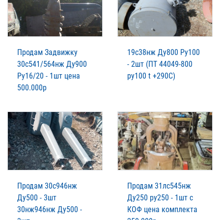
Продам Задвижку
19с38нж Ду800 Ру100
30с541/564нж Ду900
- 2шт (ПТ 44049-800
Ру16/20 - 1шт цена
ру100 t +290C)
500.000р
Продам 30с946нж
Продам 31лс545нж
Ду500 - 3шт
Ду250 ру250 - 1шт с
30нж946нж Ду500 -
КОФ цена комплекта