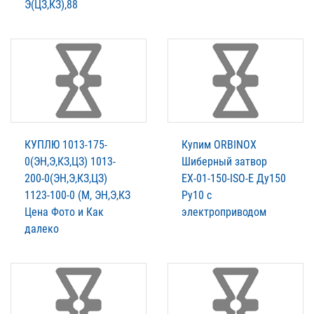
Э(ЦЗ,КЗ),88
КУПЛЮ 1013-175-
Купим ORBINOX
0(ЭН,Э,КЗ,ЦЗ) 1013-
Шиберный затвор
200-0(ЭН,Э,КЗ,ЦЗ)
ЕХ-01-150-ISO-E Ду150
1123-100-0 (М, ЭН,Э,КЗ
Ру10 с
Цена Фото и Как
электроприводом
далеко