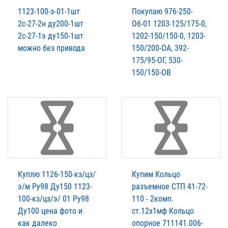
1123-100-э-01-1шт
Покупаю 976-250-
2с-27-2н ду200-1шт
Об-01 1203-125/175-0,
2с-27-1э ду150-1шт
1202-150/150-0, 1203-
можно без привода
150/200-ОА, 392-
175/95-ОГ, 530-
150/150-ОВ
Куплю 1126-150-кз/цз/
Купим Кольцо
э/м Ру98 Ду150 1123-
разъемное СТП 41-72-
100-кз/цз/э/ 01 Ру98
110 - 2комп.
Ду100 цена фото и
ст.12х1мф Кольцо
как далеко
опорное 711141.006-