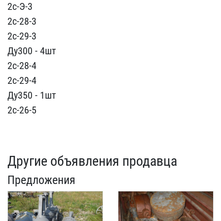
​2с-Э-3
2с-28-3
2с-29-3​
Ду300 - 4шт
2с-28-4
2​с-29-4
Ду350 - 1шт
2с-26​-5
Другие объявления продавца
Предложения