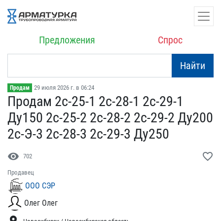
Предложения
Спрос
Найти
29 июля 2026 г. в 06:24
Продам
Продам 2с-25-1 2с-28-1 2​с-29-1
Ду150 2с-25-2 2с-​28-2 2с-29-2 Ду200
2с-Э-​3 2с-28-3 2с-29-3 Ду250
visibility
favorite_border
702
Продавец
ООО СЭР
Олег Олег
location_on