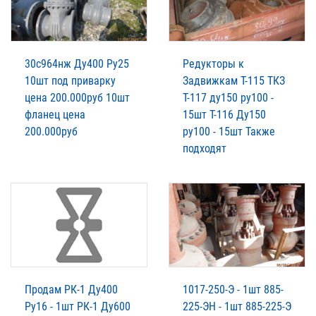
30с964нж Ду400 Ру25
Редукторы к
10шт под приварку
Задвижкам Т-115 ТКЗ
цена 200.000руб 10шт
Т-117 ду150 ру100 -
фланец цена
15шт Т-116 Ду150
200.000руб
ру100 - 15шт Также
подходят
Продам РК-1 Ду400
1017-250-Э - 1шт 885-
Ру16 - 1шт РК-1 Ду600
225-ЭН - 1шт 885-225-Э