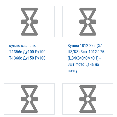
куплю клапаны
Куплю 1012-225-(Э/
Т-135бс Ду100 Ру100
ЦЗ/КЗ) 3шт 1012-175-
Т-136бс Ду150 Ру100
(ЦЗ/КЗ/Э/ЭМ/ЭН) -
3шт Фото цена на
почту!