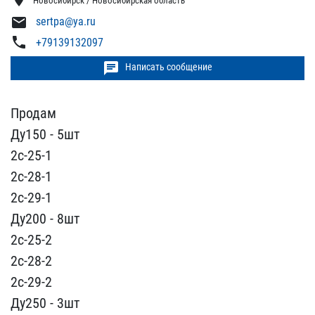
Новосибирск / Новосибирская область
mail
sertpa@ya.ru
phone
+79139132097
chat
Написать сообщение
Продам
Ду150 - 5шт
2с-25​-1
2с-28-1
2с-29-1
Ду2​00 - 8шт
2с-25-2
2с-28-​2
2с-29-2
Ду250 - 3шт