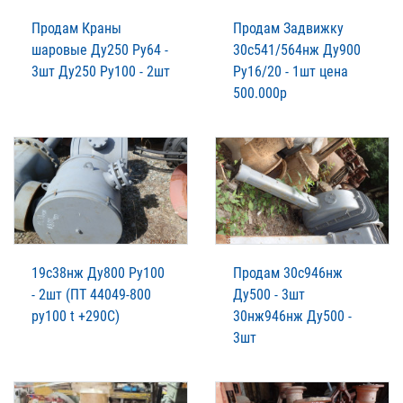
Продам Краны
Продам Задвижку
шаровые Ду250 Ру64 -
30с541/564нж Ду900
3шт Ду250 Ру100 - 2шт
Ру16/20 - 1шт цена
500.000р
19с38нж Ду800 Ру100
Продам 30с946нж
- 2шт (ПТ 44049-800
Ду500 - 3шт
ру100 t +290C)
30нж946нж Ду500 -
3шт