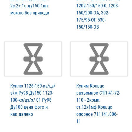
2с-27-1э ду150-1шт
1202-150/150-0, 1203-
можно без привода
150/200-ОА, 392-
175/95-ОГ, 530-
150/150-ОВ
Куплю 1126-150-кз/цз/
Купим Кольцо
э/м Ру98 Ду150 1123-
разъемное СТП 41-72-
100-кз/цз/э/ 01 Ру98
110 - 2комп.
Ду100 цена фото и
ст.12х1мф Кольцо
как далеко
опорное 711141.006-
11