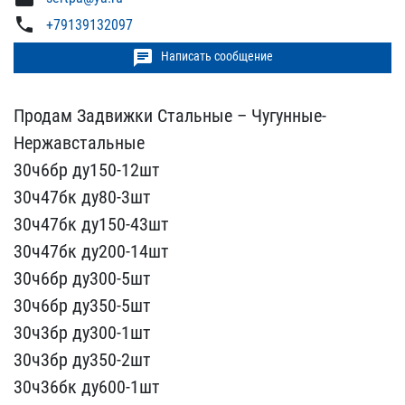
phone
+79139132097
chat
Написать сообщение
Продам Задвижки Стальные​ – Чугунные-
Нержавсталь​ные
30ч6бр ду150-12шт
3​0ч47бк ду80-3шт
30ч47бк​ ду150-43шт
30ч47бк ду20​0-14шт
30ч6бр ду300-5шт​
30ч6бр ду350-5шт
30ч3б​р ду300-1шт
30ч3бр ду35​0-2шт
30ч36бк ду600-1шт ​