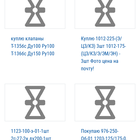
куплю клапаны
Куплю 1012-225-(Э/
Т-135бс Ду100 Ру100
ЦЗ/КЗ) 3шт 1012-175-
Т-136бс Ду150 Ру100
(ЦЗ/КЗ/Э/ЭМ/ЭН) -
3шт Фото цена на
почту!
1123-100-э-01-1шт
Покупаю 976-250-
2с-27-2н ду200-1шт
Об-01 1203-125/175-0,