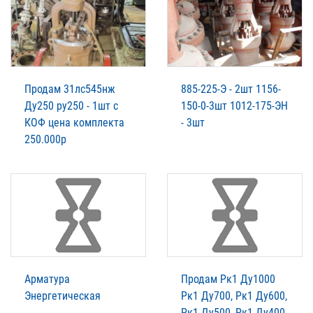
Продам 31лс545нж
885-225-Э - 2шт 1156-
Ду250 ру250 - 1шт с
150-0-3шт 1012-175-ЭН
КОФ цена комплекта
- 3шт
250.000р
Арматура
Продам Рк1 Ду1000
Энергетическая
Рк1 Ду700, Рк1 Ду600,
Рк1 Ду500, Рк1 Ду400,