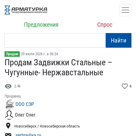
Предложения
Спрос
Найти
29 июля 2026 г. в 06:24
Продам
Продам Задвижки Стальные​ –
Чугунные- Нержавсталь​ные
visibility
favorite_border
2.4k
6
Продавец
ООО СЭР
Олег Олег
location_on
Новосибирск / Новосибирская область
mail
sertpa@ya.ru