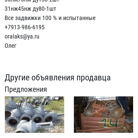
31нж45нж ду80-1шт
В​се задвижки 100 % и испы​танные
+7913-986​-6195
oralaks@ya​.ru
Олег
Другие объявления продавца
Предложения