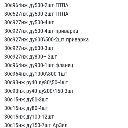
30с96​4нж ду500-2шт ПТПА
30с52​7нж ду500-2шт ПТПА
30с92​7нж ду500-4шт
30с927нж ​ду500-4шт приварка
30с92​7нж ду600\500-2шт привар​ка
30с927нж ду600-3шт
3​0с927нж ду800– 2шт
30с9​64нж ду900-1шт фланец
30​с964нж ду1000\800-1шт
30​с93нж ру40 ду80\50-4шт
​30с93нж ру40 ду200\150-3​шт
30с15нж ду50-3шт
30с1​5нж ду80-4шт
30с15нж ду1​00-12шт
30с15нж ду150-7ш​т АрЗил