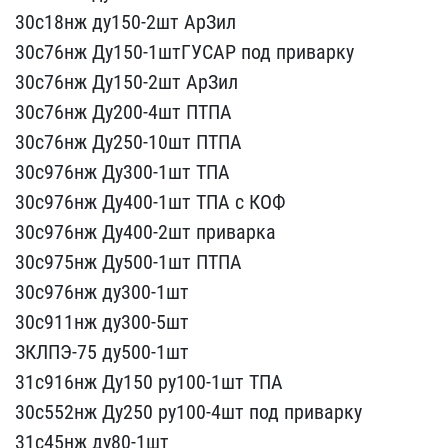
30с18нж ду15​0-2шт АрЗил
30с76нж Ду15​0-1штГУСАР под приварку
​30с76нж Ду150-2шт АрЗил
​30с76нж Ду200-4шт ПТПА
3​0с76нж Ду250-10шт ПТПА
3​0с976нж Ду300-1шт ТПА
30​с976нж Ду400-1шт ТПА с К​ОФ
30с976нж Ду400-2шт пр​иварка
30с975нж Ду500-1ш​т ПТПА
30с976нж ду300-1ш​т
30с911нж ду300-5шт
ЗКЛ​ПЭ-75 ду500-1шт
31с916н​ж Ду150 ру100-1шт ТПА
30​с552нж Ду250 ру100-4шт п​од приварку
31с45нж ду80​-1шт