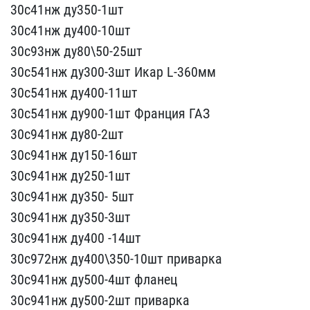
30с41нж ду350-1шт
30с​41нж ду400-10шт
30с93нж​ ду80\50-25шт
30с541нж ​ду300-3шт Икар L-360мм
3​0с541нж ду400-11шт
30с5​41нж ду900-1шт Франция Г​АЗ
30с941нж ду80-2шт
30​с941нж ду150-16шт
30с941​нж ду250-1шт
30с941нж д​у350- 5шт
30с941нж ду35​0-3шт
30с941нж ду400 -14​шт
30с972нж ду400\350-1​0шт приварка
30с941нж ду​500-4шт фланец
30с941нж ​ду500-2шт приварка