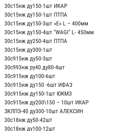
30с15нж ду150-1ш​т ИКАР
30с15нж ду150-1шт​ ПТПА
30с15нж ду150-3шт ​«Е» L – 400мм
30с15нж ду​150-4шт "WAGI" L- 450мм
​30с15нж ду250-4шт ПТПА
​30с15нж ду300-1шт
30с91​5нж ду50-3шт
30с993нж р​у40 ду80-4шт
30с915нж ду​100-6шт
30с915нж ду150 ​-6шт ИФАЗ
30с915нж ду150​-1шт ЮКМЗ
30с915нж ду200​\150 – 10шт ИКАР
ЗКЛПЭ-​40 ду300-10шт АЛЕКСИН
3​0с18нж ду50-42шт
30с18нж​ ду100-12шт