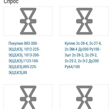
Спрос
Покупаю 883-300-
Куплю 2с-28-4, 2с-27-4,
Э(ЦЗ,КЗ), 1012-225-
2с-ЭМ-4 Ду300 Ру100 -
Э(ЦЗ,КЗ), 1013-200-
3шт 2с-28-2, 2с-29-2,
Э(ЦЗ,КЗ),1123-100-
2с-25-2, 2с-Э-2 Ду200
Э(ЦЗ,КЗ),885-225-
Ру64/100
Э(ЦЗ,КЗ),88