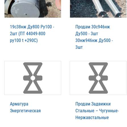
19с38нж Ду800 Ру100 -
Продам 30с946нж
2шт (ПТ 44049-800
Ду500 - 3шт
ру100 t +290C)
30нж946нж Ду500 -
3шт
Арматура
Продам Задвижки
Энергетическая
Стальные – Чугунные-
Нержавстальные