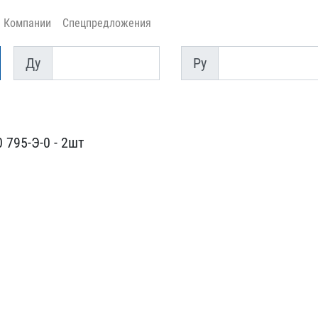
Компании
Спецпредложения
Ду
Py
Ду
Py
795-Э-0​ - 2шт