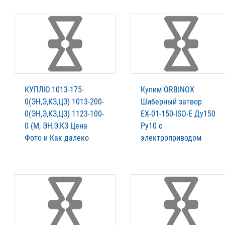
КУПЛЮ 1013-175-
Купим ORBINOX
0(ЭН,Э,КЗ,ЦЗ) 1013-200-
Шиберный затвор
0(ЭН,Э,КЗ,ЦЗ) 1123-100-
ЕХ-01-150-ISO-E Ду150
0 (М, ЭН,Э,КЗ Цена
Ру10 с
Фото и Как далеко
электроприводом