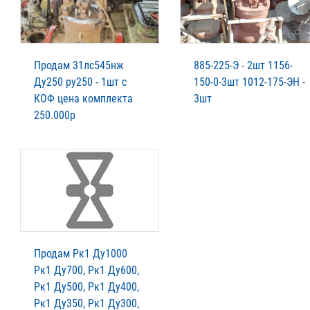
Продам 31лс545нж
885-225-Э - 2шт 1156-
Ду250 ру250 - 1шт с
150-0-3шт 1012-175-ЭН -
КОФ цена комплекта
3шт
250.000р
Продам Рк1 Ду1000
Рк1 Ду700, Рк1 Ду600,
Рк1 Ду500, Рк1 Ду400,
Рк1 Ду350, Рк1 Ду300,