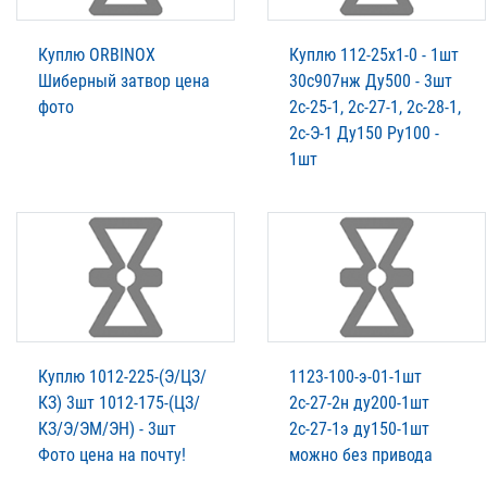
Куплю ORBINOX
Куплю 112-25х1-0 - 1шт
Шиберный затвор цена
30с907нж Ду500 - 3шт
фото
2с-25-1, 2с-27-1, 2с-28-1,
2с-Э-1 Ду150 Ру100 -
1шт
Куплю 1012-225-(Э/ЦЗ/
1123-100-э-01-1шт
КЗ) 3шт 1012-175-(ЦЗ/
2с-27-2н ду200-1шт
КЗ/Э/ЭМ/ЭН) - 3шт
2с-27-1э ду150-1шт
Фото цена на почту!
можно без привода