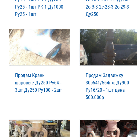
Ру25 - 1шт РК 1 Ду1000
2с-Э-3 2с-28-3 2с-29-3
Ру25 - 1шт
Ду250
Продам Краны
Продам Задвижку
шаровые Ду250 Ру64 -
30с541/564нж Ду900
3шт Ду250 Ру100 - 2шт
Ру16/20 - 1шт цена
500.000р