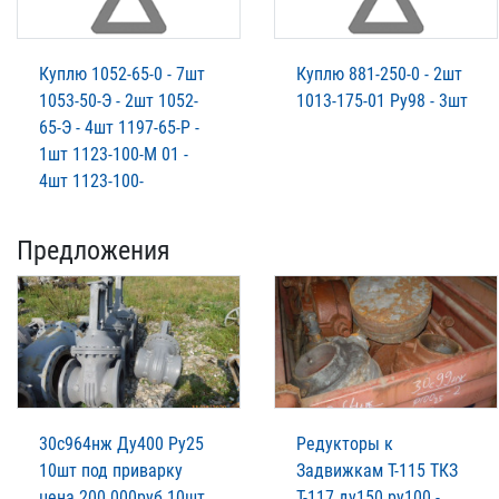
Куплю 1052-65-0 - 7шт
Куплю 881-250-0 - 2шт
1053-50-Э - 2шт 1052-
1013-175-01 Ру98 - 3шт
65-Э - 4шт 1197-65-Р -
1шт 1123-100-М 01 -
4шт 1123-100-
Предложения
30с964нж Ду400 Ру25
Редукторы к
10шт под приварку
Задвижкам Т-115 ТКЗ
цена 200.000руб 10шт
Т-117 ду150 ру100 -