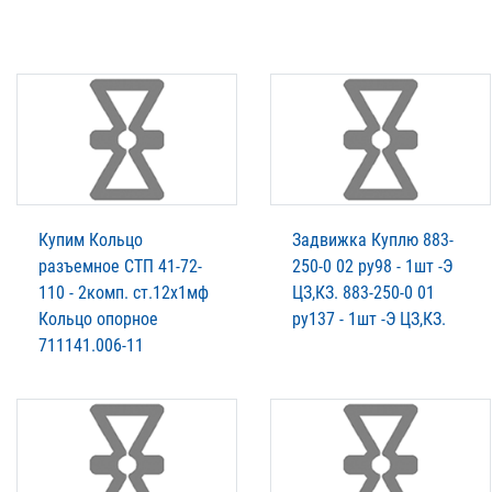
Купим Кольцо
Задвижка Куплю 883-
разъемное СТП 41-72-
250-0 02 ру98 - 1шт -Э
110 - 2комп. ст.12х1мф
ЦЗ,КЗ. 883-250-0 01
Кольцо опорное
ру137 - 1шт -Э ЦЗ,КЗ.
711141.006-11