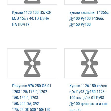
Куплю 1120-100-ЦЗ/КЗ/
куплю клапаны Т-135бс
М/Э 15шт ФОТО ЦЕНА
Ду100 Ру100 Т-136бс
НА ПОЧТУ!
Ду150 Ру100
Покупаю 976-250-Об-01
Куплю 1126-150-кз/цз/
1203-125/175-0, 1202-
э/м Ру98 Ду150 1123-
150/150-0, 1203-
100-кз/цз/э/ 01 Ру98
150/200-ОА, 392-
Ду100 цена фото и как
175/95-ОГ, 530-150/150-
далеко