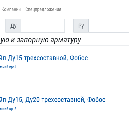
Компании
Спецпредложения
Ду
Py
Ду
Py
ную и запорную арматуру
п Ду15 трехсоставной, Фобос
мский край
п Ду15, Ду20 трехсоставной, Фобос
мский край