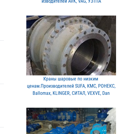
изводителей AVK, VAG, УЗ​ТПА
Краны шаровые по низким ​
ценам.Производителей SUF​A, КМС, РОНЕКС,
Ballomax​, KLINGER, СИТАЛ, VEXVE,​ Dan