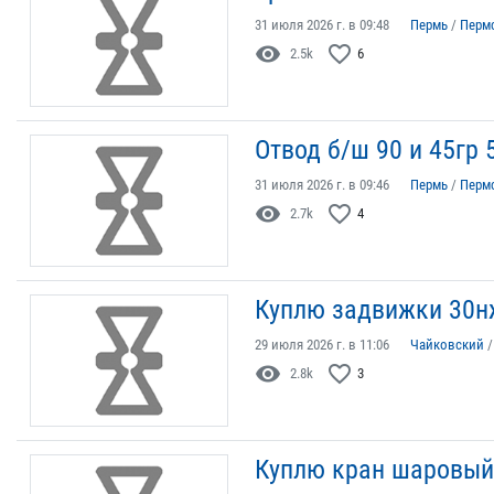
31 июля 2026 г. в 09:48
Пермь
/
Перм
visibility
favorite_border
2.5k
6
Отвод б/ш 90 и 45гр
31 июля 2026 г. в 09:46
Пермь
/
Перм
visibility
favorite_border
2.7k
4
Куплю задвижки 30н
29 июля 2026 г. в 11:06
Чайковский
visibility
favorite_border
2.8k
3
Куплю кран шаровый 