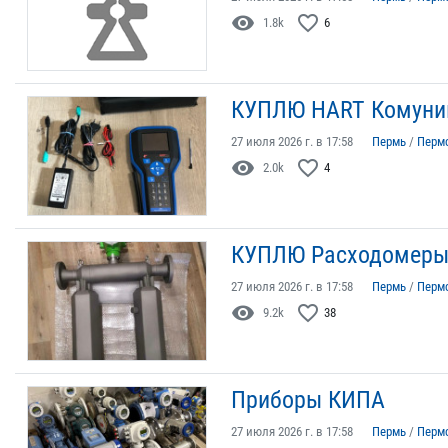
visibility
favorite_border
1.8k
6
КУПЛЮ HART Комуни
27 июля 2026 г. в 17:58
Пермь
/
Перм
visibility
favorite_border
2.0k
4
КУПЛЮ Расходомеры 
27 июля 2026 г. в 17:58
Пермь
/
Перм
visibility
favorite_border
9.2k
38
Приборы КИПА
27 июля 2026 г. в 17:58
Пермь
/
Перм