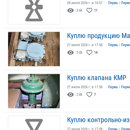
28 июля 2026 г. в 10:57
Пермь
/
Перм
visibility
favorite_border
3.6k
11
Куплю продукцию Mas
27 июля 2026 г. в 17:58
Пермь
/
Перм
visibility
favorite_border
3.0k
14
Куплю клапана КМР
27 июля 2026 г. в 17:58
Пермь
/
Перм
visibility
favorite_border
2.8k
7
Куплю контрольно-и
27 июля 2026 г. в 17:58
Пермь
/
Перм