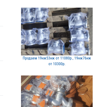
Продаем 19нж53нж от 1108​0р., 19нж76нж
от 10300р​.