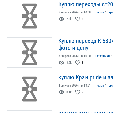
Куплю переходы ст20
5 августа 2026 г. в 10:08
Пермь
/
Пер
visibility
favorite_border
2.8k
3
Куплю переход К-530
фото и цену
5 августа 2026 г. в 10:00
Березники
/
visibility
favorite_border
3.9k
3
куплю Кран pride и з
4 августа 2026 г. в 13:51
Пермь
/
Пер
visibility
favorite_border
3.1k
2