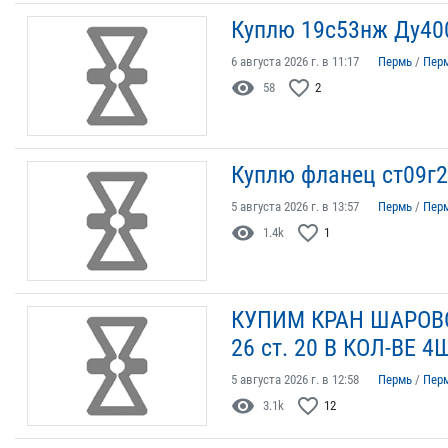
Куплю 19с53нж Ду40
6 августа 2026 г. в 11:17
Пермь
/
Пер
visibility
favorite_border
58
2
Куплю фланец ст09г2
5 августа 2026 г. в 13:57
Пермь
/
Пер
visibility
favorite_border
1.4k
1
КУПИМ КРАН ШАРОВО
26 ст. 20 В КОЛ-ВЕ 4
5 августа 2026 г. в 12:58
Пермь
/
Пер
visibility
favorite_border
3.1k
12