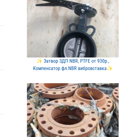
✨ Затвор ЗДП NBR, PTFE о​т 930р.,
Компенсатор фл.​NBR вибровставка✨