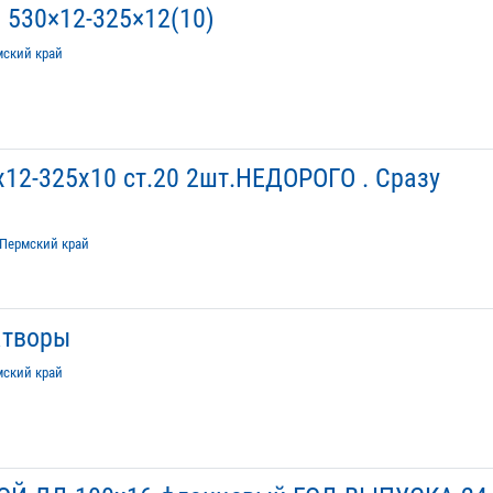
 530×12-325×12(10)
мский край
х12-325х10 ст.20 2шт.НЕДОРОГО . Сразу
Пермский край
атворы
мский край