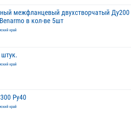
ный межфланцевый двухстворчатый Ду200
Benarmo в кол-ве 5шт
мский край
 штук.
мский край
300 Ру40
мский край