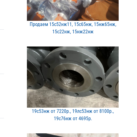
Продаем 15с52нж11, 15с65​нж, 15нж65нж,
15с22нж, 1​5нж22нж
19с53нж от 7220р., 19лс5​3нж от 8100р.,
19с76нж о​т 4695р.