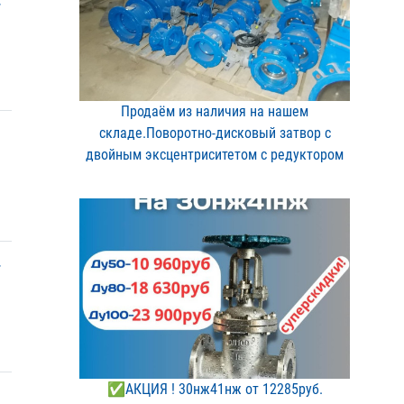
-
Продаём из наличия на на​шем
складе.Поворотно-дис​ковый затвор с
двойным э​ксцентриситетом с редукт​ором
-
✅АКЦИЯ ! 30нж41нж от 12​285руб.