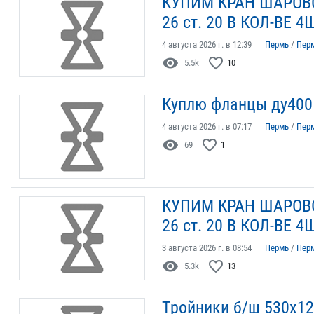
КУПИМ КРАН ШАРОВО
26 ст. 20 В КОЛ-ВЕ 4
4 августа 2026 г. в 12:39
Пермь
/
Пер
visibility
favorite_border
5.5k
10
Куплю фланцы ду400
4 августа 2026 г. в 07:17
Пермь
/
Пер
visibility
favorite_border
69
1
КУПИМ КРАН ШАРОВО
26 ст. 20 В КОЛ-ВЕ 4
3 августа 2026 г. в 08:54
Пермь
/
Пер
visibility
favorite_border
5.3k
13
Тройники б/ш 530х12