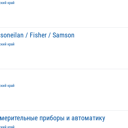
ский край
oneilan / Fisher / Samson
ский край
ский край
змерительные приборы и автоматику
ский край