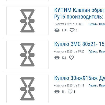
КУПИМ Клапан обрат
Ру16 производитель: 
7 августа 2026 г. в 08:10
Пермь
/
Пер
visibility
favorite_border
1.0k
1
Куплю ЗМС 80х21- 15
6 августа 2026 г. в 15:20
Губаха
/
Пер
visibility
favorite_border
122
Куплю 30нж915нж Ду
6 августа 2026 г. в 11:18
Пермь
/
Пер
visibility
favorite_border
88
3