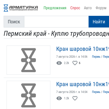
Предложения
Спрос
Авто
Форум
Поиск
Найти
Пермский край - Куплю трубопровод
Кран шаровой 10нж19
7 августа 2026 г. в 14:06
Пермь
/
Пер
visibility
favorite_border
2.2k
6
Кран шаровой 10нж19
7 августа 2026 г. в 14:04
Пермь
/
Пер
visibility
favorite_border
1.2k