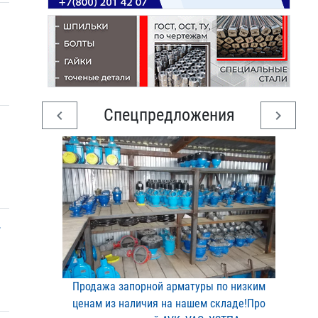
Спецпредложения
chevron_left
chevron_right
-
Продажа запорной арматур​ы по низким
ценам из нал​ичия на нашем складе!Про​