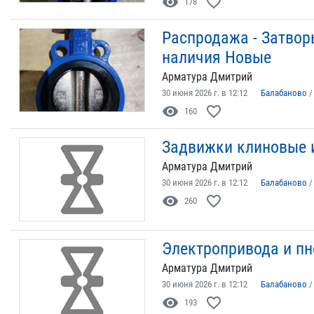
visibility
favorite_border
178
Распродажа - Затвор
наличия Новые
Арматура Дмитрий
30 июня 2026 г. в 12:12
Балабаново
visibility
favorite_border
160
Задвижки клиновые 
Арматура Дмитрий
30 июня 2026 г. в 12:12
Балабаново
visibility
favorite_border
260
Электропривода и пн
Арматура Дмитрий
30 июня 2026 г. в 12:12
Балабаново
visibility
favorite_border
193