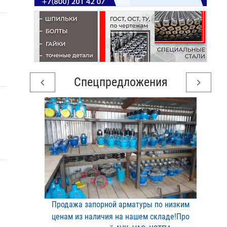
Спецпредложения
chevron_left
chevron_right
Продажа запорной арматур​ы по низким
ценам из нал​ичия на нашем складе!Про​