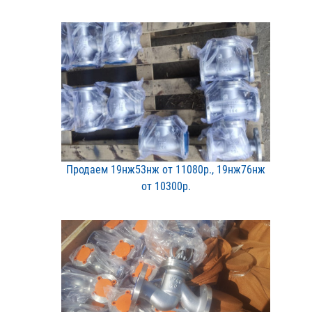
Продаем 19нж53нж от 1108​0р., 19нж76нж
от 10300р​.