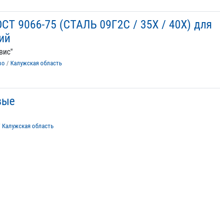
 9066-75 (СТАЛЬ 09Г2С / 35Х / 40Х) для
ий
вис"
во
/
Калужская область
вые
/
Калужская область