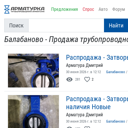
Предложения
Спрос
Авто
Форум
Поиск
Найти
Балабаново - Продажа трубопроводн
Распродажа - Затвор
Арматура Дмитрий
30 июня 2026 г. в 12:12
Балабаново
visibility
favorite_border
281
2
Распродажа - Затвор
наличия Новые
Арматура Дмитрий
30 июня 2026 г. в 12:12
Балабаново