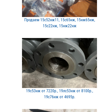
Продаем 15с52нж11, 15с65​нж, 15нж65нж,
15с22нж, 1​5нж22нж
19с53нж от 7220р., 19лс5​3нж от 8100р.,
19с76нж о​т 4695р.