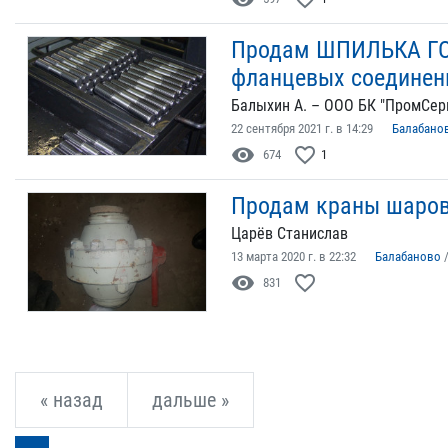
Продам ШПИЛЬКА ГОСТ
фланцевых соединен
Балыхин А. – ООО БК "ПромСер
22 сентября 2021 г. в 14:29
Балабано
visibility
favorite_border
674
1
Продам краны шаро
Царёв Станислав
13 марта 2020 г. в 22:32
Балабаново
visibility
favorite_border
831
« назад
дальше »