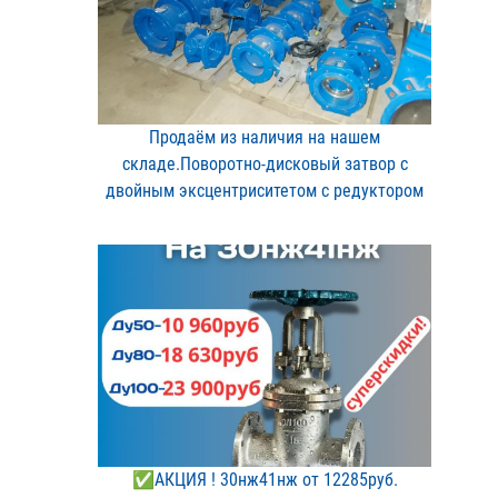
Продаём из наличия на на​шем
складе.Поворотно-дис​ковый затвор с
двойным э​ксцентриситетом с редукт​ором
✅АКЦИЯ ! 30нж41нж от 12​285руб.