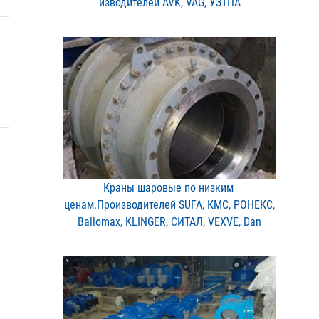
изводителей AVK, VAG, УЗ​ТПА
Краны шаровые по низким ​
ценам.Производителей SUF​A, КМС, РОНЕКС,
Ballomax​, KLINGER, СИТАЛ, VEXVE,​ Dan