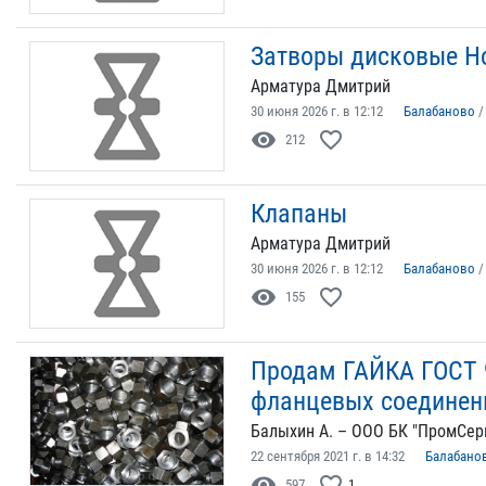
Затворы дисковые Н
Арматура Дмитрий
30 июня 2026 г. в 12:12
Балабаново
visibility
favorite_border
212
Клапаны
Арматура Дмитрий
30 июня 2026 г. в 12:12
Балабаново
visibility
favorite_border
155
Продам ГАЙКА ГОСТ 9
фланцевых соединен
Балыхин А. – ООО БК "ПромСер
22 сентября 2021 г. в 14:32
Балабано
visibility
favorite_border
597
1