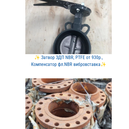
✨ Затвор ЗДП NBR, PTFE о​т 930р.,
Компенсатор фл.​NBR вибровставка✨