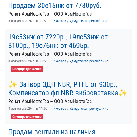
Продаем 30с15нж от 7780руб.
Ренат АрмНефтеГаз – ООО АрмНефтеГаз
3 августа 2026 г. в 11:50
Ижевск
/
Удмуртская республика
19с53нж от 7220р., 19лс53нж от
8100р., 19с76нж от 4695р.
Ренат АрмНефтеГаз – ООО АрмНефтеГаз
3 августа 2026 г. в 11:50
Ижевск
/
Удмуртская республика
Спецпредложение
✨ Затвор ЗДП NBR, PTFE от 930р.,
Компенсатор фл.NBR вибровставка✨
Ренат АрмНефтеГаз – ООО АрмНефтеГаз
3 августа 2026 г. в 11:50
Ижевск
/
Удмуртская республика
Спецпредложение
Продам вентили из наличия