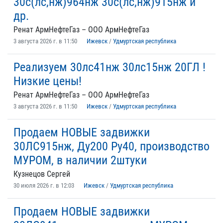
30с(лс,нж)964нж 30с(лс,нж)915нж и
др.
Ренат АрмНефтеГаз – ООО АрмНефтеГаз
3 августа 2026 г. в 11:50
Ижевск
/
Удмуртская республика
Реализуем 30лс41нж 30лс15нж 20ГЛ !
Низкие цены!
Ренат АрмНефтеГаз – ООО АрмНефтеГаз
3 августа 2026 г. в 11:50
Ижевск
/
Удмуртская республика
Продаем НОВЫЕ задвижки
30ЛС915нж, Ду200 Ру40, производство
МУРОМ, в наличии 2штуки
Кузнецов Сергей
30 июля 2026 г. в 12:03
Ижевск
/
Удмуртская республика
Продаем НОВЫЕ задвижки